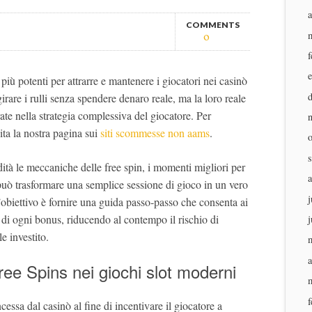
a
COMMENTS
0
f
più potenti per attrarre e mantenere i giocatori nei casinò
irare i rulli senza spendere denaro reale, ma la loro reale
te nella strategia complessiva del giocatore. Per
ita la nostra pagina sui
siti scommesse non aams
.
ità le meccaniche delle free spin, i momenti migliori per
 può trasformare una semplice sessione di gioco in un vero
j
’obiettivo è fornire una guida passo‑passo che consenta ai
e di ogni bonus, riducendo al contempo il rischio di
j
le investito.
a
ee Spins nei giochi slot moderni
f
essa dal casinò al fine di incentivare il giocatore a