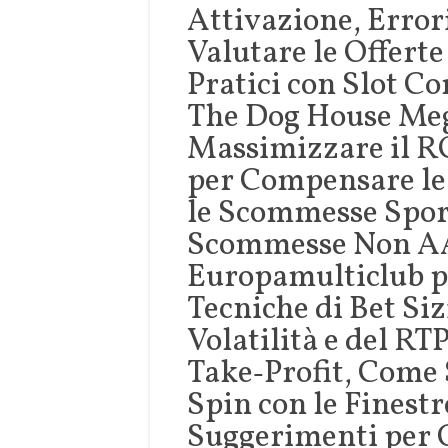
Attivazione, Errori
Valutare le Offert
Pratici con Slot 
The Dog House Meg
Massimizzare il RO
per Compensare le 
le Scommesse Sport
Scommesse Non AA
Europamulticlub p
Tecniche di Bet Siz
Volatilità e del RTP
Take‑Profit, Come 
Spin con le Finest
Suggerimenti per G