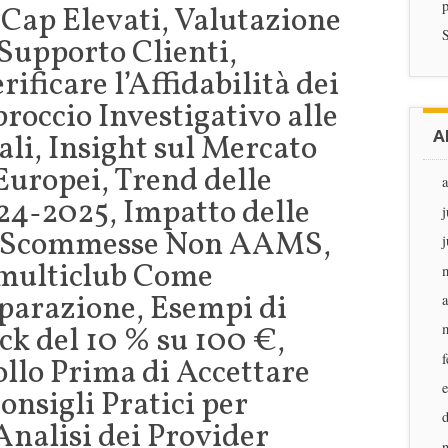
p
‑Cap Elevati, Valutazione
S
 Supporto Clienti,
ificare l’Affidabilità dei
roccio Investigativo alle
A
li, Insight sul Mercato
Europei, Trend delle
24‑2025, Impatto delle
j
ti Scommesse Non AAMS,
j
amulticlub Come
arazione, Esempi di
a
ck del 10 % su 100 €,
f
ollo Prima di Accettare
nsigli Pratici per
Analisi dei Provider