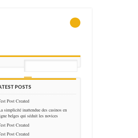
ATEST POSTS
est Post Created
a simplicité inattendue des casinos en
igne belges qui séduit les novices
est Post Created
est Post Created