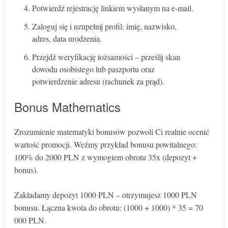
Potwierdź rejestrację linkiem wysłanym na e-mail.
Zaloguj się i uzupełnij profil: imię, nazwisko,
adres, data urodzenia.
Przejdź weryfikację tożsamości – prześlij skan
dowodu osobistego lub paszportu oraz
potwierdzenie adresu (rachunek za prąd).
Bonus Mathematics
Zrozumienie matematyki bonusów pozwoli Ci realnie ocenić
wartość promocji. Weźmy przykład bonusu powitalnego:
100% do 2000 PLN z wymogiem obrotu 35x (depozyt +
bonus).
Zakładamy depozyt 1000 PLN – otrzymujesz 1000 PLN
bonusu. Łączna kwota do obrotu: (1000 + 1000) * 35 = 70
000 PLN.