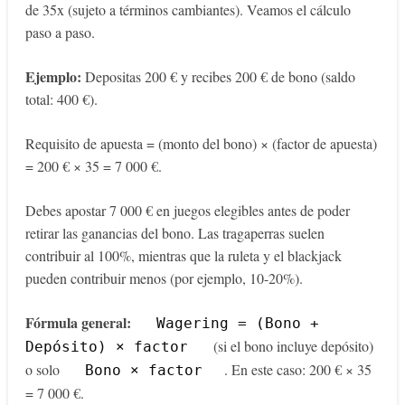
de 35x (sujeto a términos cambiantes). Veamos el cálculo
paso a paso.
Ejemplo:
Depositas 200 € y recibes 200 € de bono (saldo
total: 400 €).
Requisito de apuesta = (monto del bono) × (factor de apuesta)
= 200 € × 35 = 7 000 €.
Debes apostar 7 000 € en juegos elegibles antes de poder
retirar las ganancias del bono. Las tragaperras suelen
contribuir al 100%, mientras que la ruleta y el blackjack
pueden contribuir menos (por ejemplo, 10-20%).
Fórmula general:
Wagering = (Bono +
(si el bono incluye depósito)
Depósito) × factor
o solo
. En este caso: 200 € × 35
Bono × factor
= 7 000 €.