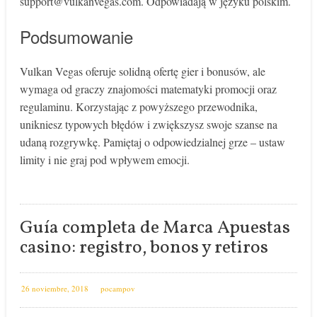
support@vulkanvegas.com. Odpowiadają w języku polskim.
Podsumowanie
Vulkan Vegas oferuje solidną ofertę gier i bonusów, ale
wymaga od graczy znajomości matematyki promocji oraz
regulaminu. Korzystając z powyższego przewodnika,
unikniesz typowych błędów i zwiększysz swoje szanse na
udaną rozgrywkę. Pamiętaj o odpowiedzialnej grze – ustaw
limity i nie graj pod wpływem emocji.
Guía completa de Marca Apuestas
casino: registro, bonos y retiros
26 noviembre, 2018
pocampov