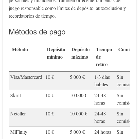
personales y financieros. También ofrece herramientas de
juego responsable como límites de depósito, autoexclusión y
recordatorios de tiempo.
Métodos de pago
Método
Depósito
Depósito
Tiempo
Comision
mínimo
máximo
de
retiro
Visa/Mastercard
10 €
5 000 €
1-3 días
Sin
hábiles
comisiones
Skrill
10 €
10 000 €
24-48
Sin
horas
comisiones
Neteller
10 €
10 000 €
24-48
Sin
horas
comisiones
MiFinity
10 €
5 000 €
24 horas
Sin