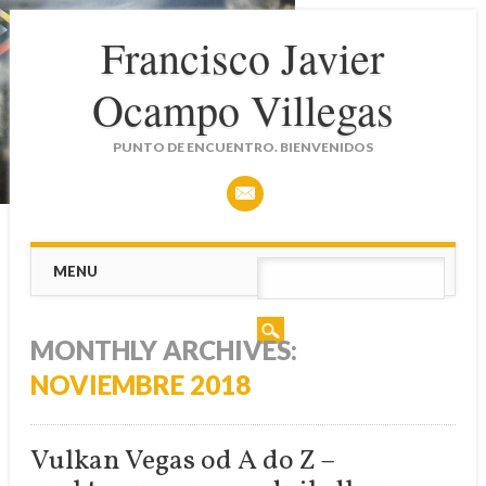
Francisco Javier
Ocampo Villegas
PUNTO DE ENCUENTRO. BIENVENIDOS
Main menu
Skip
MENU
to
content
MONTHLY ARCHIVES:
NOVIEMBRE 2018
Vulkan Vegas od A do Z –