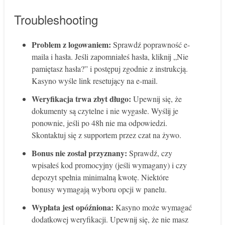
Troubleshooting
Problem z logowaniem:
Sprawdź poprawność e-
maila i hasła. Jeśli zapomniałeś hasła, kliknij „Nie
pamiętasz hasła?” i postępuj zgodnie z instrukcją.
Kasyno wyśle link resetujący na e-mail.
Weryfikacja trwa zbyt długo:
Upewnij się, że
dokumenty są czytelne i nie wygasłe. Wyślij je
ponownie, jeśli po 48h nie ma odpowiedzi.
Skontaktuj się z supportem przez czat na żywo.
Bonus nie został przyznany:
Sprawdź, czy
wpisałeś kod promocyjny (jeśli wymagany) i czy
depozyt spełnia minimalną kwotę. Niektóre
bonusy wymagają wyboru opcji w panelu.
Wypłata jest opóźniona:
Kasyno może wymagać
dodatkowej weryfikacji. Upewnij się, że nie masz