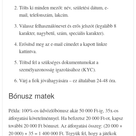
Tölts ki minden mezőt: név, születési dátum, e-
mail, telefonszám, lakcím.
Válassz felhasználónevet és erős jelszót (legalább 8
karakter, nagybetű, szám, speciális karakter).
Erősítsd meg az e-mail címedet a kapott linkre
kattintva.
Töltsd fel a szükséges dokumentumokat a
személyazonosság igazolásához (KYC).
Várj a fiók jóváhagyására – ez általában 24-48 óra.
Bónusz matek
Példa: 100%-os üdvözlőbónusz akár 50 000 Ft-ig, 35x-os
átforgatási követelménnyel. Ha befizetsz 20 000 Ft-ot, kapsz
további 20 000 Ft bónuszt. Az átforgatási összeg: (20 000 +
20 000) × 35 = 1 400 000 Ft. Tegyük fel, hogy a játékok