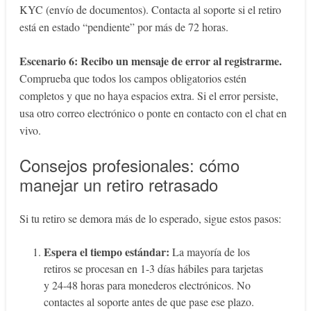
KYC (envío de documentos). Contacta al soporte si el retiro
está en estado “pendiente” por más de 72 horas.
Escenario 6: Recibo un mensaje de error al registrarme.
Comprueba que todos los campos obligatorios estén
completos y que no haya espacios extra. Si el error persiste,
usa otro correo electrónico o ponte en contacto con el chat en
vivo.
Consejos profesionales: cómo
manejar un retiro retrasado
Si tu retiro se demora más de lo esperado, sigue estos pasos:
Espera el tiempo estándar:
La mayoría de los
retiros se procesan en 1-3 días hábiles para tarjetas
y 24-48 horas para monederos electrónicos. No
contactes al soporte antes de que pase ese plazo.