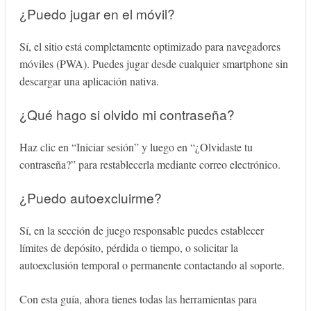
¿Puedo jugar en el móvil?
Sí, el sitio está completamente optimizado para navegadores
móviles (PWA). Puedes jugar desde cualquier smartphone sin
descargar una aplicación nativa.
¿Qué hago si olvido mi contraseña?
Haz clic en “Iniciar sesión” y luego en “¿Olvidaste tu
contraseña?” para restablecerla mediante correo electrónico.
¿Puedo autoexcluirme?
Sí, en la sección de juego responsable puedes establecer
límites de depósito, pérdida o tiempo, o solicitar la
autoexclusión temporal o permanente contactando al soporte.
Con esta guía, ahora tienes todas las herramientas para