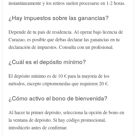
instantáneamente y los retiros suelen procesarse en 1-2 horas.
¿Hay impuestos sobre las ganancias?
Depende de tu país de residencia. Al operar bajo licencia de
Curazao, es posible que debas declarar las ganancias en tu
declaración de impuestos. Consulta con un profesional.
¿Cuál es el depósito mínimo?
El depósito mínimo es de 10 € para la mayoría de los
métodos, excepto criptomonedas que requieren 20 €.
¿Cómo activo el bono de bienvenida?
Al hacer tu primer depósito, selecciona la opción de bono en
la ventana de depósito. Si hay código promocional,
introdúcelo antes de confirmar.