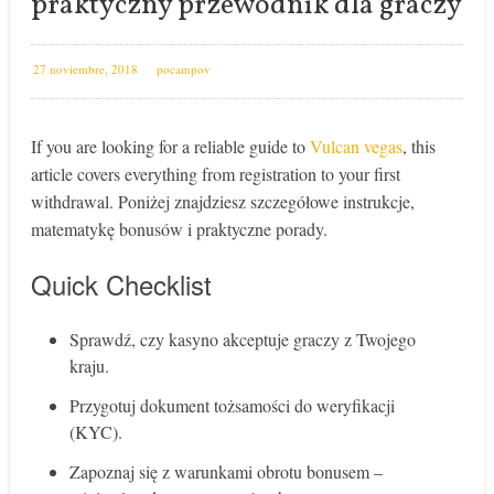
praktyczny przewodnik dla graczy
27 noviembre, 2018
pocampov
If you are looking for a reliable guide to
Vulcan vegas
, this
article covers everything from registration to your first
withdrawal. Poniżej znajdziesz szczegółowe instrukcje,
matematykę bonusów i praktyczne porady.
Quick Checklist
Sprawdź, czy kasyno akceptuje graczy z Twojego
kraju.
Przygotuj dokument tożsamości do weryfikacji
(KYC).
Zapoznaj się z warunkami obrotu bonusem –