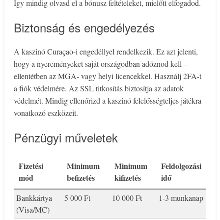
Így mindig olvasd el a bónusz feltételeket, mielőtt elfogadod.
Biztonság és engedélyezés
A kaszinó Curaçao-i engedéllyel rendelkezik. Ez azt jelenti,
hogy a nyereményeket saját országodban adóznod kell –
ellentétben az MGA- vagy helyi licencekkel. Használj 2FA-t
a fiók védelmére. Az SSL titkosítás biztosítja az adatok
védelmét. Mindig ellenőrizd a kaszinó felelősségteljes játékra
vonatkozó eszközeit.
Pénzügyi műveletek
Fizetési
Minimum
Minimum
Feldolgozási
mód
befizetés
kifizetés
idő
Bankkártya
5 000 Ft
10 000 Ft
1-3 munkanap
(Visa/MC)