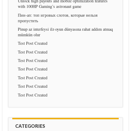
Unlock high payouts and mobile optimization features
with 100HP Gaming’s astronaut game
Пин-ап: топ игровых слотов, которые нельзя
пропустить
Pinup az interfeysi ilə oyun dünyasına rahat addım atmaq
mümkün olur
Test Post Created
Test Post Created
Test Post Created
Test Post Created
Test Post Created
Test Post Created
Test Post Created
CATEGORIES