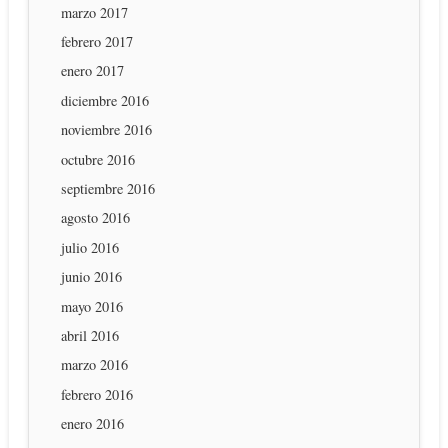
marzo 2017
febrero 2017
enero 2017
diciembre 2016
noviembre 2016
octubre 2016
septiembre 2016
agosto 2016
julio 2016
junio 2016
mayo 2016
abril 2016
marzo 2016
febrero 2016
enero 2016