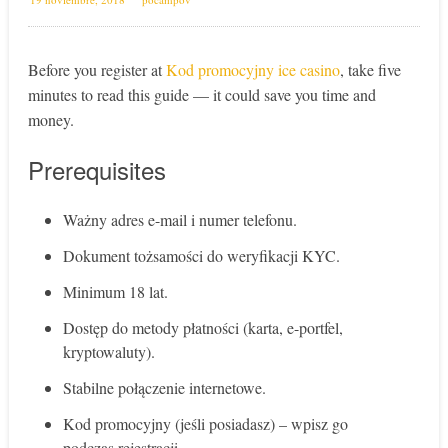
Before you register at
Kod promocyjny ice casino
, take five
minutes to read this guide — it could save you time and
money.
Prerequisites
Ważny adres e-mail i numer telefonu.
Dokument tożsamości do weryfikacji KYC.
Minimum 18 lat.
Dostęp do metody płatności (karta, e-portfel,
kryptowaluty).
Stabilne połączenie internetowe.
Kod promocyjny (jeśli posiadasz) – wpisz go
podczas rejestracji.