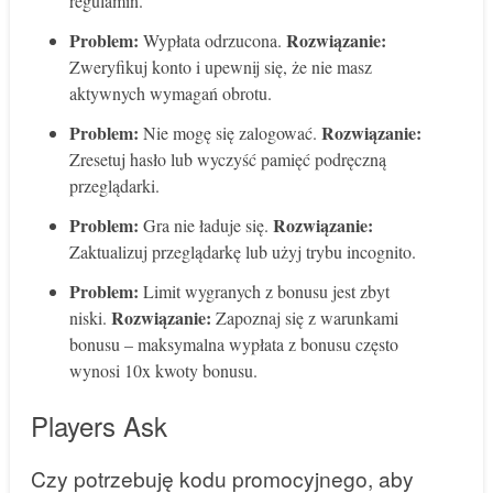
regulamin.
Problem:
Rozwiązanie:
Wypłata odrzucona.
Zweryfikuj konto i upewnij się, że nie masz
aktywnych wymagań obrotu.
Problem:
Rozwiązanie:
Nie mogę się zalogować.
Zresetuj hasło lub wyczyść pamięć podręczną
przeglądarki.
Problem:
Rozwiązanie:
Gra nie ładuje się.
Zaktualizuj przeglądarkę lub użyj trybu incognito.
Problem:
Limit wygranych z bonusu jest zbyt
Rozwiązanie:
niski.
Zapoznaj się z warunkami
bonusu – maksymalna wypłata z bonusu często
wynosi 10x kwoty bonusu.
Players Ask
Czy potrzebuję kodu promocyjnego, aby