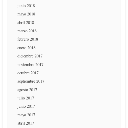
junio 2018
mayo 2018
abril 2018
marzo 2018
febrero 2018
enero 2018
diciembre 2017
noviembre 2017
octubre 2017
septiembre 2017
agosto 2017
julio 2017
junio 2017
mayo 2017
abril 2017