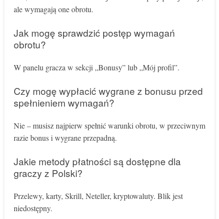
ale wymagają one obrotu.
Jak mogę sprawdzić postęp wymagań
obrotu?
W panelu gracza w sekcji „Bonusy” lub „Mój profil”.
Czy mogę wypłacić wygrane z bonusu przed
spełnieniem wymagań?
Nie – musisz najpierw spełnić warunki obrotu, w przeciwnym
razie bonus i wygrane przepadną.
Jakie metody płatności są dostępne dla
graczy z Polski?
Przelewy, karty, Skrill, Neteller, kryptowaluty. Blik jest
niedostępny.