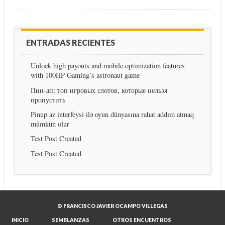
ENTRADAS RECIENTES
Unlock high payouts and mobile optimization features
with 100HP Gaming’s astronaut game
Пин-ап: топ игровых слотов, которые нельзя
пропустить
Pinup az interfeysi ilə oyun dünyasına rahat addım atmaq
mümkün olur
Test Post Created
Test Post Created
© FRANCISCO JAVIER OCAMPO VILLEGAS
INICIO
SEMBLANZAS
OTROS ENCUENTROS