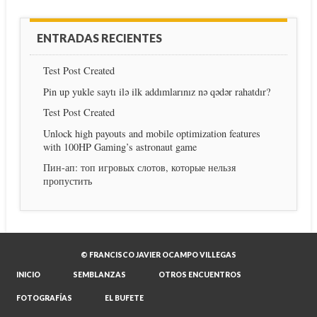
ENTRADAS RECIENTES
Test Post Created
Pin up yukle saytı ilə ilk addımlarınız nə qədər rahatdır?
Test Post Created
Unlock high payouts and mobile optimization features
with 100HP Gaming’s astronaut game
Пин-ап: топ игровых слотов, которые нельзя
пропустить
© FRANCISCO JAVIER OCAMPO VILLEGAS
INICIO
SEMBLANZAS
OTROS ENCUENTROS
FOTOGRAFÍAS
EL BUFETE