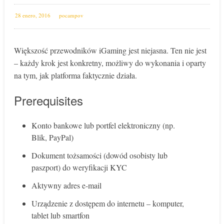
28 enero, 2016
pocampov
Większość przewodników iGaming jest niejasna. Ten nie jest
– każdy krok jest konkretny, możliwy do wykonania i oparty
na tym, jak platforma faktycznie działa.
Prerequisites
Konto bankowe lub portfel elektroniczny (np.
Blik, PayPal)
Dokument tożsamości (dowód osobisty lub
paszport) do weryfikacji KYC
Aktywny adres e-mail
Urządzenie z dostępem do internetu – komputer,
tablet lub smartfon