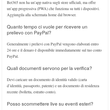
Bet365 non ha un’app nativa sugli store ufficiali, ma offre
un’app progressiva (PWA) che funziona su tutti i dispositivi.
Aggiungila alla schermata home dal browser.
Quanto tempo ci vuole per ricevere un
prelievo con PayPal?
Generalmente i prelievi con PayPal vengono elaborati entro
24 ore e il denaro è disponibile immediatamente sul tuo conto
PayPal.
Quali documenti servono per la verifica?
Devi caricare un documento di identità valido (carta
d’identità, passaporto, patente) e un documento di residenza
recente (bolletta, estratto conto).
Posso scommettere live su eventi esteri?