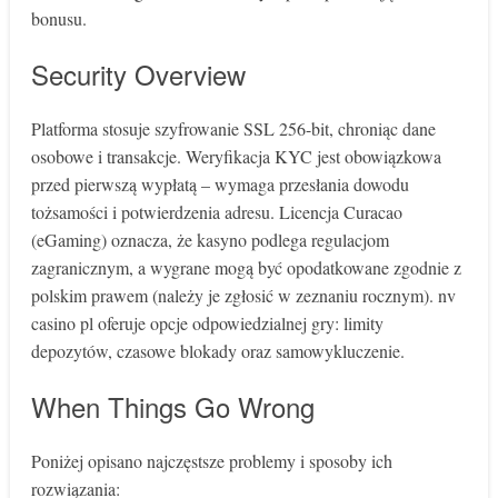
bonusu.
Security Overview
Platforma stosuje szyfrowanie SSL 256-bit, chroniąc dane
osobowe i transakcje. Weryfikacja KYC jest obowiązkowa
przed pierwszą wypłatą – wymaga przesłania dowodu
tożsamości i potwierdzenia adresu. Licencja Curacao
(eGaming) oznacza, że kasyno podlega regulacjom
zagranicznym, a wygrane mogą być opodatkowane zgodnie z
polskim prawem (należy je zgłosić w zeznaniu rocznym). nv
casino pl oferuje opcje odpowiedzialnej gry: limity
depozytów, czasowe blokady oraz samowykluczenie.
When Things Go Wrong
Poniżej opisano najczęstsze problemy i sposoby ich
rozwiązania: