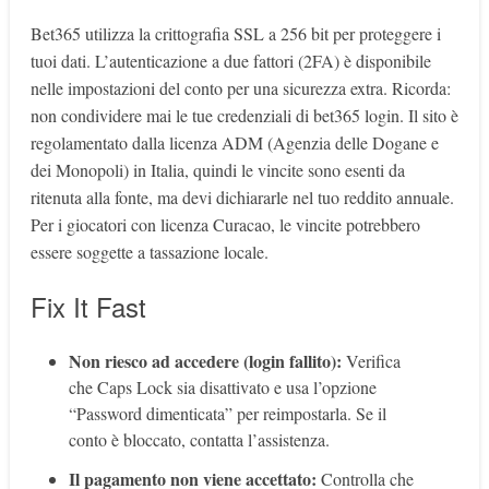
Bet365 utilizza la crittografia SSL a 256 bit per proteggere i
tuoi dati. L’autenticazione a due fattori (2FA) è disponibile
nelle impostazioni del conto per una sicurezza extra. Ricorda:
non condividere mai le tue credenziali di bet365 login. Il sito è
regolamentato dalla licenza ADM (Agenzia delle Dogane e
dei Monopoli) in Italia, quindi le vincite sono esenti da
ritenuta alla fonte, ma devi dichiararle nel tuo reddito annuale.
Per i giocatori con licenza Curacao, le vincite potrebbero
essere soggette a tassazione locale.
Fix It Fast
Non riesco ad accedere (login fallito):
Verifica
che Caps Lock sia disattivato e usa l’opzione
“Password dimenticata” per reimpostarla. Se il
conto è bloccato, contatta l’assistenza.
Il pagamento non viene accettato:
Controlla che