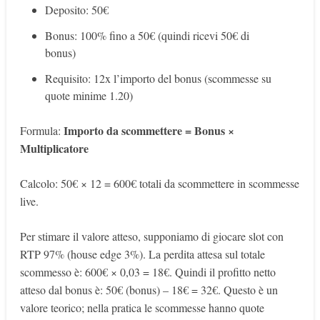
Deposito: 50€
Bonus: 100% fino a 50€ (quindi ricevi 50€ di
bonus)
Requisito: 12x l’importo del bonus (scommesse su
quote minime 1.20)
Importo da scommettere = Bonus ×
Formula:
Multiplicatore
Calcolo: 50€ × 12 = 600€ totali da scommettere in scommesse
live.
Per stimare il valore atteso, supponiamo di giocare slot con
RTP 97% (house edge 3%). La perdita attesa sul totale
scommesso è: 600€ × 0,03 = 18€. Quindi il profitto netto
atteso dal bonus è: 50€ (bonus) – 18€ = 32€. Questo è un
valore teorico; nella pratica le scommesse hanno quote