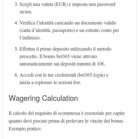
Scegli una valuta (EUR) e imposta una password
sicura.
Verifica l’identità caricando un documento valido
(carta d’identità, passaporto) e un estratto conto per
l’indirizzo.
Effettua il primo deposito utilizzando il metodo
prescelto. Il bonus bet365 viene attivato
automaticamente sui depositi minimi di 10€.
Accedi con le tue credenziali (bet365 login) e
inizia a esplorare le sezioni live.
Wagering Calculation
Il calcolo del requisito di scommessa è essenziale per capire
quanto devi giocare prima di prelevare le vincite del bonus.
Esempio pratico: