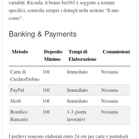
variabili. Ricorda: il bonus bet365 è soggetto a termini
specifici, controlla sempre i dettagli nella sezione “Il mio
conto”.
Banking & Payments
Metodo
Deposito
Tempi di
Commissioni
Minimo
Elaborazione
Carta di
10€
Immediato
Nessuna
Credito/Debito
PayPal
10€
Immediato
Nessuna
Skrill
10€
Immediato
Nessuna
Bonifico
10€
1-3 giorni
Nessuna
Bancario
lavorativi
I prelievi vengono elaborati entro 24 ore per carte e portafogli