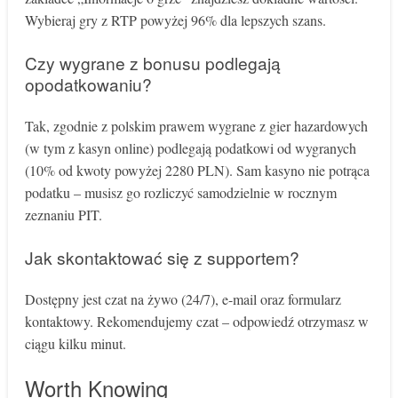
Wybieraj gry z RTP powyżej 96% dla lepszych szans.
Czy wygrane z bonusu podlegają
opodatkowaniu?
Tak, zgodnie z polskim prawem wygrane z gier hazardowych
(w tym z kasyn online) podlegają podatkowi od wygranych
(10% od kwoty powyżej 2280 PLN). Sam kasyno nie potrąca
podatku – musisz go rozliczyć samodzielnie w rocznym
zeznaniu PIT.
Jak skontaktować się z supportem?
Dostępny jest czat na żywo (24/7), e-mail oraz formularz
kontaktowy. Rekomendujemy czat – odpowiedź otrzymasz w
ciągu kilku minut.
Worth Knowing