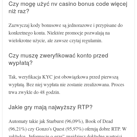
Czy mogę użyć nv casino bonus code więcej
niż raz?
Zazwyczaj kody bonusowe są jednorazowe i przypisane do
konkretnego konta. Niektóre promocje pozwalają na
wielokrotne użycie, ale zawsze czytaj regulamin.
Czy muszę zweryfikować konto przed
wypłatą?
Tak, weryfikacja KYC jest obowiązkowa przed pierwszą
wypłatą. Bez niej wypłata nie zostanie zrealizowana. Proces
trwa zwykle do 48 godzin.
Jakie gry mają najwyższy RTP?
Automaty takie jak Starburst (96,09%), Book of Dead
(96,21%) czy Gonzo’s Quest (95,97%) oferują dobre RTP. W
zakładce „Informacje o grze” znajdziesz dokładne wartości.