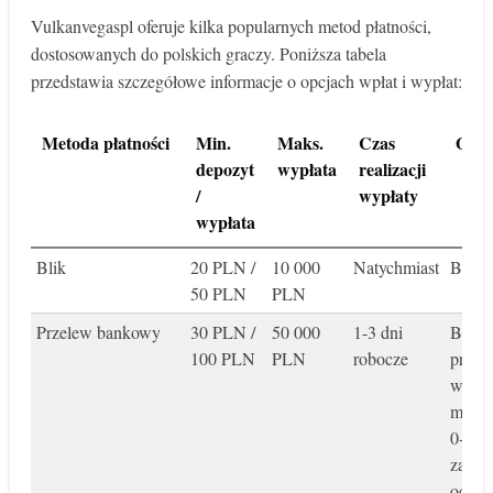
Vulkanvegaspl oferuje kilka popularnych metod płatności,
dostosowanych do polskich graczy. Poniższa tabela
przedstawia szczegółowe informacje o opcjach wpłat i wypłat:
Metoda płatności
Min.
Maks.
Czas
Opła
depozyt
wypłata
realizacji
/
wypłaty
wypłata
Blik
20 PLN /
10 000
Natychmiast
Brak
50 PLN
PLN
Przelew bankowy
30 PLN /
50 000
1-3 dni
Brak 
100 PLN
PLN
robocze
przyp
wypła
może 
0-2%
zależn
od ba