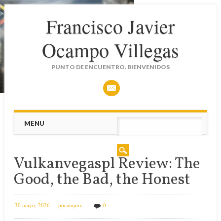
Francisco Javier
Ocampo Villegas
PUNTO DE ENCUENTRO. BIENVENIDOS
Main menu
Skip
MENU
to
content
Vulkanvegaspl Review: The
Good, the Bad, the Honest
30 mayo, 2026
pocampov
0