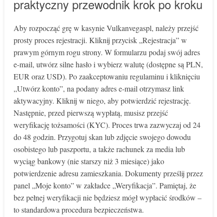
praktyczny przewodnik krok po kroku
Aby rozpocząć grę w kasynie Vulkanvegaspl, należy przejść
prosty proces rejestracji. Kliknij przycisk „Rejestracja” w
prawym górnym rogu strony. W formularzu podaj swój adres
e-mail, utwórz silne hasło i wybierz walutę (dostępne są PLN,
EUR oraz USD). Po zaakceptowaniu regulaminu i kliknięciu
„Utwórz konto”, na podany adres e-mail otrzymasz link
aktywacyjny. Kliknij w niego, aby potwierdzić rejestrację.
Następnie, przed pierwszą wypłatą, musisz przejść
weryfikację tożsamości (KYC). Proces trwa zazwyczaj od 24
do 48 godzin. Przygotuj skan lub zdjęcie swojego dowodu
osobistego lub paszportu, a także rachunek za media lub
wyciąg bankowy (nie starszy niż 3 miesiące) jako
potwierdzenie adresu zamieszkania. Dokumenty prześlij przez
panel „Moje konto” w zakładce „Weryfikacja”. Pamiętaj, że
bez pełnej weryfikacji nie będziesz mógł wypłacić środków –
to standardowa procedura bezpieczeństwa.