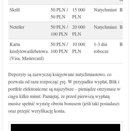
Skrill
50 PLN /
15 000
Natychmiast
Brak
50 PLN
PLN
Neteller
50 PLN /
20 000
Natychmiast
Brak
100 PLN
PLN
Karta
50 PLN /
10 000
1-3 dni
Brak
kredytowa/debetowa
100 PLN
PLN
robocze
(Visa, Mastercard)
Depozyty są zazwyczaj księgowane natychmiastowo, co
pozwala od razu rozpocząć grę. W przypadku wypłat, Blik i
portfele elektroniczne są najszybsze – pieniądze otrzymasz w
ciągu kilku minut. Pamiętaj, że przed pierwszą wypłatą
musisz spełnić wymóg obrotu bonusem (jeśli taki posiadasz)
oraz przejść weryfikację konta.