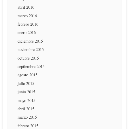
abril 2016
marzo 2016
febrero 2016
enero 2016
diciembre 2015
noviembre 2015
octubre 2015
septiembre 2015
agosto 2015
julio 2015
junio 2015
mayo 2015
abril 2015
marzo 2015
febrero 2015