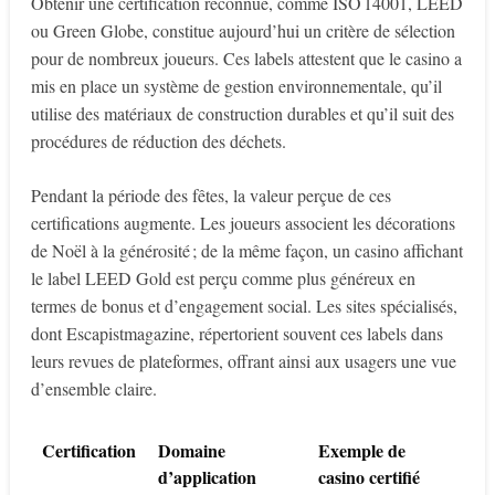
Obtenir une certification reconnue, comme ISO 14001, LEED
ou Green Globe, constitue aujourd’hui un critère de sélection
pour de nombreux joueurs. Ces labels attestent que le casino a
mis en place un système de gestion environnementale, qu’il
utilise des matériaux de construction durables et qu’il suit des
procédures de réduction des déchets.
Pendant la période des fêtes, la valeur perçue de ces
certifications augmente. Les joueurs associent les décorations
de Noël à la générosité ; de la même façon, un casino affichant
le label LEED Gold est perçu comme plus généreux en
termes de bonus et d’engagement social. Les sites spécialisés,
dont Escapistmagazine, répertorient souvent ces labels dans
leurs revues de plateformes, offrant ainsi aux usagers une vue
d’ensemble claire.
Certification
Domaine
Exemple de
d’application
casino certifié