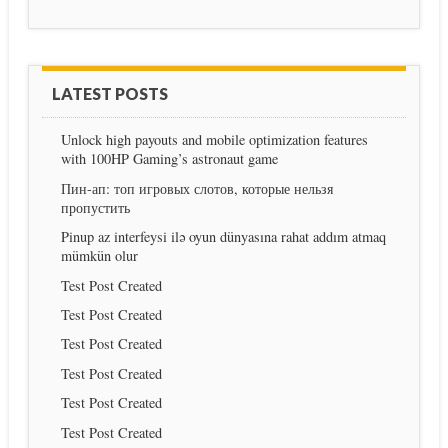
LATEST POSTS
Unlock high payouts and mobile optimization features
with 100HP Gaming’s astronaut game
Пин-ап: топ игровых слотов, которые нельзя
пропустить
Pinup az interfeysi ilə oyun dünyasına rahat addım atmaq
mümkün olur
Test Post Created
Test Post Created
Test Post Created
Test Post Created
Test Post Created
Test Post Created