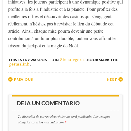
initiatives, les joueurs participent à une dynamique positive qui
profite à la fois à l’industrie et à la planète. Pour profiter des
meilleures offres et découvrir des casinos qui s’engagent
réellement, n’hésitez pas à revisiter le lien du début de cet
article. Ainsi, chaque mise pourra devenir une petite
contribution à un futur plus durable, tout en vous offrant le
frisson du jackpot et la magie de Noël.
Sin categoría
THIS ENTRY WAS POSTED IN
. BOOKMARK THE
permalink
.
Post navigation
PREVIOUS
NEXT
DEJA UN COMENTARIO
Tu dirección de correo electrónico no será publicada.
Los campos
obligatorios están marcados con
*