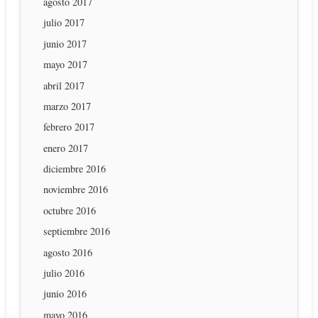
agosto 2017
julio 2017
junio 2017
mayo 2017
abril 2017
marzo 2017
febrero 2017
enero 2017
diciembre 2016
noviembre 2016
octubre 2016
septiembre 2016
agosto 2016
julio 2016
junio 2016
mayo 2016