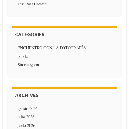
Test Post Created
CATEGORIES
ENCUENTRO CON LA FOTOGRAFÍA
public
Sin categoría
ARCHIVES
agosto 2026
julio 2026
junio 2026