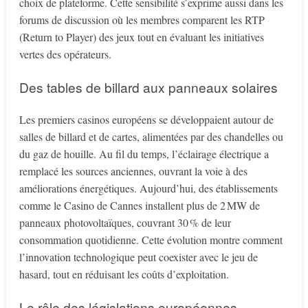
choix de plateforme. Cette sensibilité s’exprime aussi dans les
forums de discussion où les membres comparent les RTP
(Return to Player) des jeux tout en évaluant les initiatives
vertes des opérateurs.
Des tables de billard aux panneaux solaires
Les premiers casinos européens se développaient autour de
salles de billard et de cartes, alimentées par des chandelles ou
du gaz de houille. Au fil du temps, l’éclairage électrique a
remplacé les sources anciennes, ouvrant la voie à des
améliorations énergétiques. Aujourd’hui, des établissements
comme le Casino de Cannes installent plus de 2 MW de
panneaux photovoltaïques, couvrant 30 % de leur
consommation quotidienne. Cette évolution montre comment
l’innovation technologique peut coexister avec le jeu de
hasard, tout en réduisant les coûts d’exploitation.
Le rôle des législations européennes