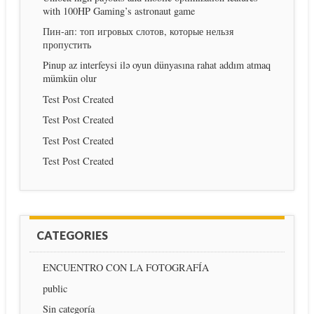
with 100HP Gaming’s astronaut game
Пин-ап: топ игровых слотов, которые нельзя
пропустить
Pinup az interfeysi ilə oyun dünyasına rahat addım atmaq
mümkün olur
Test Post Created
Test Post Created
Test Post Created
Test Post Created
CATEGORIES
ENCUENTRO CON LA FOTOGRAFÍA
public
Sin categoría