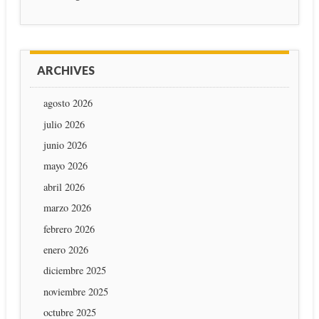
ARCHIVES
agosto 2026
julio 2026
junio 2026
mayo 2026
abril 2026
marzo 2026
febrero 2026
enero 2026
diciembre 2025
noviembre 2025
octubre 2025