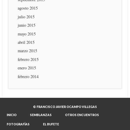
agosto 2015
julio 2015
junio 2015
mayo 2015
abril 2015
marzo 2015
febrero 2015
enero 2015
febrero 2014
© FRANCISCO JAVIER OCAMPO VILLEGAS
INICIO
SEMBLANZAS
OTROS ENCUENTROS
FOTOGRAFÍAS
EL BUFETE