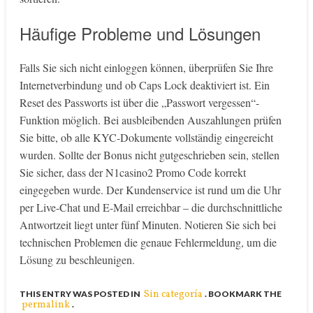
Häufige Probleme und Lösungen
Falls Sie sich nicht einloggen können, überprüfen Sie Ihre
Internetverbindung und ob Caps Lock deaktiviert ist. Ein
Reset des Passworts ist über die „Passwort vergessen“-
Funktion möglich. Bei ausbleibenden Auszahlungen prüfen
Sie bitte, ob alle KYC-Dokumente vollständig eingereicht
wurden. Sollte der Bonus nicht gutgeschrieben sein, stellen
Sie sicher, dass der N1casino2 Promo Code korrekt
eingegeben wurde. Der Kundenservice ist rund um die Uhr
per Live-Chat und E-Mail erreichbar – die durchschnittliche
Antwortzeit liegt unter fünf Minuten. Notieren Sie sich bei
technischen Problemen die genaue Fehlermeldung, um die
Lösung zu beschleunigen.
Sin categoría
THIS ENTRY WAS POSTED IN
. BOOKMARK THE
permalink
.