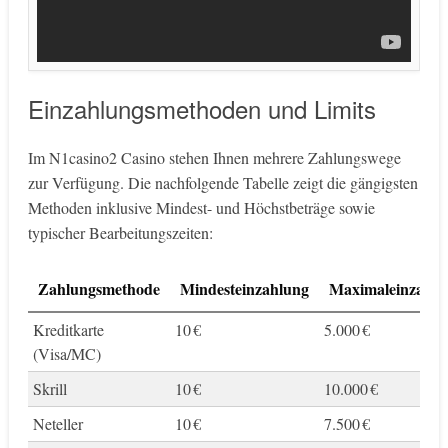
Einzahlungsmethoden und Limits
Im N1casino2 Casino stehen Ihnen mehrere Zahlungswege
zur Verfügung. Die nachfolgende Tabelle zeigt die gängigsten
Methoden inklusive Mindest- und Höchstbeträge sowie
typischer Bearbeitungszeiten:
Zahlungsmethode
Mindesteinzahlung
Maximaleinzahlu
Kreditkarte
10 €
5.000 €
(Visa/MC)
Skrill
10 €
10.000 €
Neteller
10 €
7.500 €