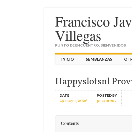
Francisco Ja
Villegas
PUNTO DE ENCUENTRO. BIENVENIDOS
Main menu
Skip
INICIO
SEMBLANZAS
OT
to
content
Happyslotsnl Provi
DATE
POSTED BY
29 mayo, 2026
pocampov
Contents