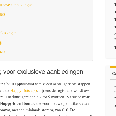
T
usieve aanbiedingen
T
ures
T
s
T
plossingen
ng
T
acten
 voor exclusieve aanbiedingen
C
Happyslotsnl
ing bij
vereist een aantal gerichte stappen.
via de
Happy slots app
. Tijdens de registratie wordt uw
rd. Dit duurt gemiddeld 2 tot 5 minuten. Na succesvolle
p
Happyslotsnl bonus
, die voor nieuwe gebruikers vaak
S
omvat, met een minimale storting van €10. De