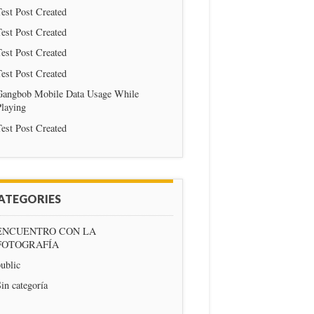
est Post Created
est Post Created
est Post Created
est Post Created
Gangbob Mobile Data Usage While
Playing
est Post Created
ATEGORIES
ENCUENTRO CON LA
FOTOGRAFÍA
ublic
in categoría