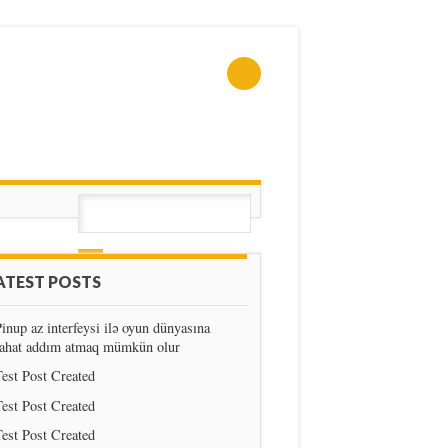
ATEST POSTS
inup az interfeysi ilə oyun dünyasına
rahat addım atmaq mümkün olur
est Post Created
est Post Created
est Post Created