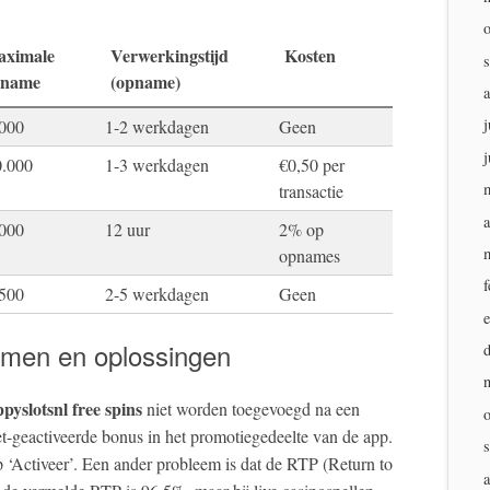
ximale
Verwerkingstijd
Kosten
pname
(opname)
j
000
1-2 werkdagen
Geen
j
0.000
1-3 werkdagen
€0,50 per
transactie
a
000
12 uur
2% op
opnames
f
500
2-5 werkdagen
Geen
men en oplossingen
pyslotsnl free spins
niet worden toegevoegd na een
iet-geactiveerde bonus in het promotiegedeelte van de app.
 ‘Activeer’. Een ander probleem is dat de RTP (Return to