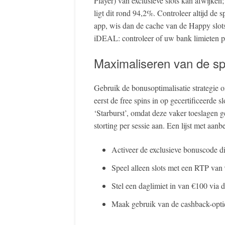
Player) van exclusieve slots kan afwijken
ligt dit rond 94,2%. Controleer altijd de sp
app, wis dan de cache van de Happy slots 
iDEAL: controleer of uw bank limieten pe
Maximaliseren van de sp
Gebruik de bonusoptimalisatie strategie 
eerst de free spins in op gecertificeerde s
‘Starburst’, omdat deze vaker toeslage
storting per sessie aan. Een lijst met aanb
Activeer de exclusieve bonuscode dire
Speel alleen slots met een RTP van 
Stel een daglimiet in van €100 via 
Maak gebruik van de cashback-optie