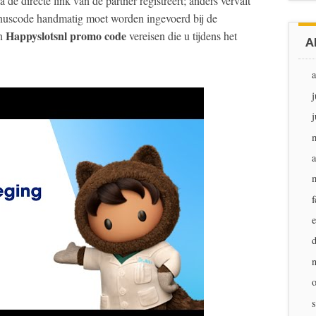
a de directe link van de partner registreert; anders vervalt
 bonuscode handmatig moet worden ingevoerd bij de
Happyslotsnl promo code
en
vereisen die u tijdens het
A
j
j
a
f