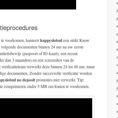
j
j
atieprocedures
happyslotsnl
e te voorkomen, hanteert
een strikt Know
 volgende documenten binnen 24 uur na uw eerste
titeitsbewijs (paspoort of ID-kaart), een recent
uder dan 3 maanden) en een screenshot van de
 verificatieteam verwerkt deze binnen 24 tot 48 uur, maar
dige documenten. Zonder succesvolle verificatie worden
pyslotsnl no deposit
promoties niet verwerkt. Tip:
j
 te comprimeren onder 5 MB om fouten te voorkomen.
j
a