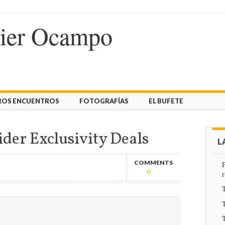
vier Ocampo
ROS ENCUENTROS
FOTOGRAFÍAS
EL BUFETE
der Exclusivity Deals
L
COMMENTS
P
0
T
T
T