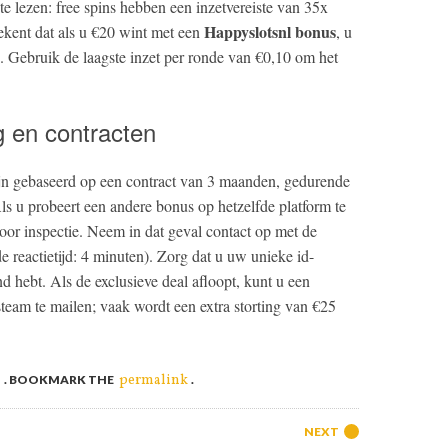
e lezen: free spins hebben een inzetvereiste van 35x
Happyslotsnl bonus
ekent dat als u €20 wint met een
, u
Gebruik de laagste inzet per ronde van €0,10 om het
g en contracten
jn gebaseerd op een contract van 3 maanden, gedurende
Als u probeert een andere bonus op hetzelfde platform te
or inspectie. Neem in dat geval contact op met de
e reactietijd: 4 minuten). Zorg dat u uw unieke id-
d hebt. Als de exclusieve deal afloopt, kunt u een
team te mailen; vaak wordt een extra storting van €25
a
permalink
. BOOKMARK THE
.
NEXT