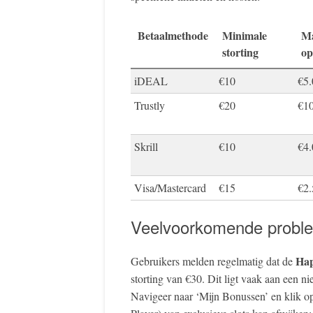
Betaalmethode
Minimale
Ma
storting
o
iDEAL
€10
€5.
Trustly
€20
€1
Skrill
€10
€4.
Visa/Mastercard
€15
€2.
Veelvoorkomende proble
Hap
Gebruikers melden regelmatig dat de
storting van €30. Dit ligt vaak aan een n
Navigeer naar ‘Mijn Bonussen’ en klik op