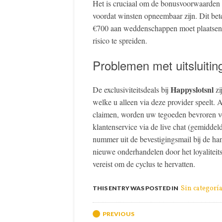
Het is cruciaal om de bonusvoorwaarden t
voordat winsten opneembaar zijn. Dit bet
€700 aan weddenschappen moet plaatsen. 
risico te spreiden.
Problemen met uitsluitin
Happyslotsnl
De exclusiviteitsdeals bij
zi
welke u alleen via deze provider speelt. 
claimen, worden uw tegoeden bevroren vo
klantenservice via de live chat (gemiddeld
nummer uit de bevestigingsmail bij de han
nieuwe onderhandelen door het loyaliteits
vereist om de cyclus te hervatten.
Sin categorí
THIS ENTRY WAS POSTED IN
Post navigation
PREVIOUS