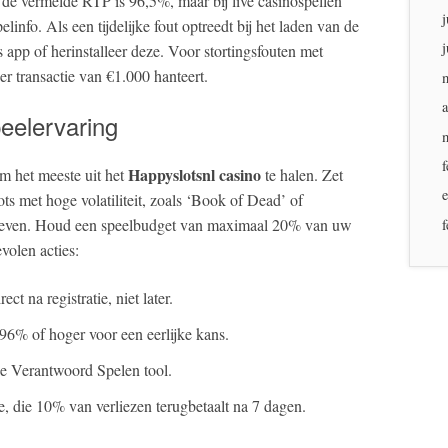
; de vermelde RTP is 96,5%, maar bij live casinospellen
j
elinfo. Als een tijdelijke fout optreedt bij het laden van de
j
app of herinstalleer deze. Voor stortingsfouten met
r transactie van €1.000 hanteert.
a
eelervaring
f
Happyslotsnl casino
om het meeste uit het
te halen. Zet
lots met hoge volatiliteit, zoals ‘Book of Dead’ of
n geven. Houd een speelbudget van maximaal 20% van uw
f
evolen acties:
ct na registratie, niet later.
96% of hoger voor een eerlijke kans.
de Verantwoord Spelen tool.
, die 10% van verliezen terugbetaalt na 7 dagen.