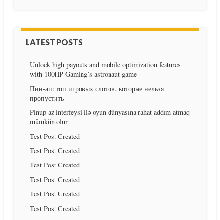
LATEST POSTS
Unlock high payouts and mobile optimization features
with 100HP Gaming’s astronaut game
Пин-ап: топ игровых слотов, которые нельзя
пропустить
Pinup az interfeysi ilə oyun dünyasına rahat addım atmaq
mümkün olur
Test Post Created
Test Post Created
Test Post Created
Test Post Created
Test Post Created
Test Post Created