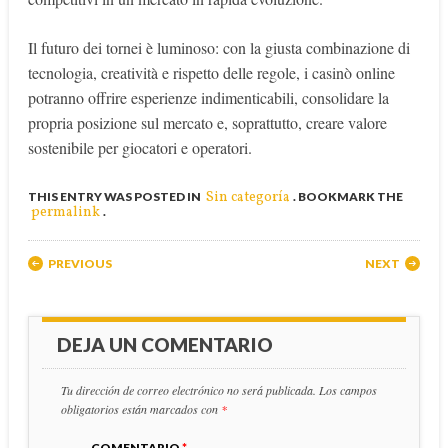
Il futuro dei tornei è luminoso: con la giusta combinazione di
tecnologia, creatività e rispetto delle regole, i casinò online
potranno offrire esperienze indimenticabili, consolidare la
propria posizione sul mercato e, soprattutto, creare valore
sostenibile per giocatori e operatori.
Sin categoría
THIS ENTRY WAS POSTED IN
. BOOKMARK THE
permalink
.
Post navigation
PREVIOUS
NEXT
DEJA UN COMENTARIO
Tu dirección de correo electrónico no será publicada.
Los campos
obligatorios están marcados con
*
COMENTARIO
*