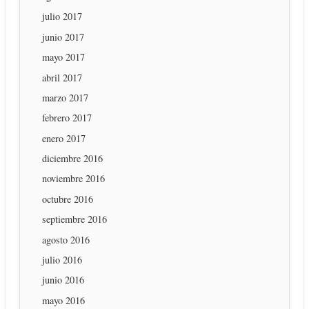
julio 2017
junio 2017
mayo 2017
abril 2017
marzo 2017
febrero 2017
enero 2017
diciembre 2016
noviembre 2016
octubre 2016
septiembre 2016
agosto 2016
julio 2016
junio 2016
mayo 2016