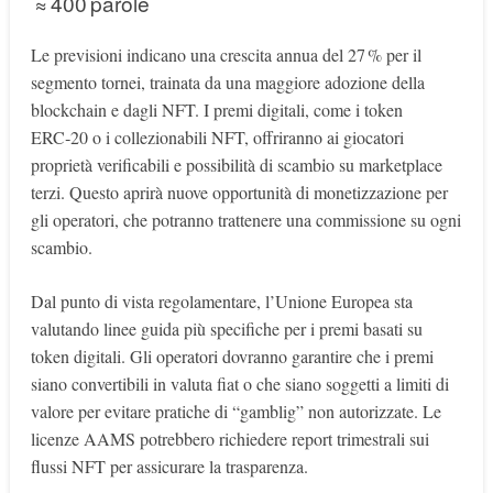
≈ 400 parole
Le previsioni indicano una crescita annua del 27 % per il
segmento tornei, trainata da una maggiore adozione della
blockchain e dagli NFT. I premi digitali, come i token
ERC‑20 o i collezionabili NFT, offriranno ai giocatori
proprietà verificabili e possibilità di scambio su marketplace
terzi. Questo aprirà nuove opportunità di monetizzazione per
gli operatori, che potranno trattenere una commissione su ogni
scambio.
Dal punto di vista regolamentare, l’Unione Europea sta
valutando linee guida più specifiche per i premi basati su
token digitali. Gli operatori dovranno garantire che i premi
siano convertibili in valuta fiat o che siano soggetti a limiti di
valore per evitare pratiche di “gamblig” non autorizzate. Le
licenze AAMS potrebbero richiedere report trimestrali sui
flussi NFT per assicurare la trasparenza.