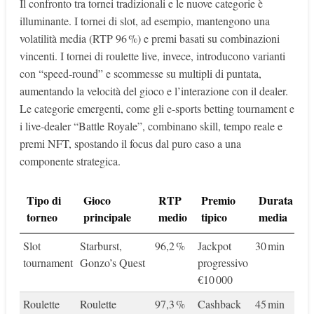
Il confronto tra tornei tradizionali e le nuove categorie è
illuminante. I tornei di slot, ad esempio, mantengono una
volatilità media (RTP 96 %) e premi basati su combinazioni
vincenti. I tornei di roulette live, invece, introducono varianti
con “speed‑round” e scommesse su multipli di puntata,
aumentando la velocità del gioco e l’interazione con il dealer.
Le categorie emergenti, come gli e‑sports betting tournament e
i live‑dealer “Battle Royale”, combinano skill, tempo reale e
premi NFT, spostando il focus dal puro caso a una
componente strategica.
Tipo di
Gioco
RTP
Premio
Durata
torneo
principale
medio
tipico
media
Slot
Starburst,
96,2 %
Jackpot
30 min
tournament
Gonzo’s Quest
progressivo
€10 000
Roulette
Roulette
97,3 %
Cashback
45 min