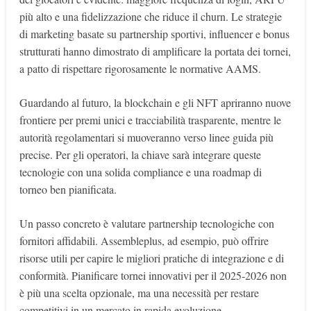
più alto e una fidelizzazione che riduce il churn. Le strategie
di marketing basate su partnership sportivi, influencer e bonus
strutturati hanno dimostrato di amplificare la portata dei tornei,
a patto di rispettare rigorosamente le normative AAMS.
Guardando al futuro, la blockchain e gli NFT apriranno nuove
frontiere per premi unici e tracciabilità trasparente, mentre le
autorità regolamentari si muoveranno verso linee guida più
precise. Per gli operatori, la chiave sarà integrare queste
tecnologie con una solida compliance e una roadmap di
torneo ben pianificata.
Un passo concreto è valutare partnership tecnologiche con
fornitori affidabili. Assembleplus, ad esempio, può offrire
risorse utili per capire le migliori pratiche di integrazione e di
conformità. Pianificare tornei innovativi per il 2025‑2026 non
è più una scelta opzionale, ma una necessità per restare
competitivi in un mercato in rapida evoluzione.