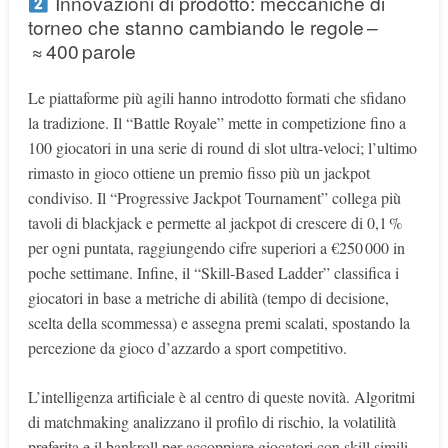
Innovazioni di prodotto: meccaniche di
torneo che stanno cambiando le regole –
≈ 400 parole
Le piattaforme più agili hanno introdotto formati che sfidano
la tradizione. Il “Battle Royale” mette in competizione fino a
100 giocatori in una serie di round di slot ultra‑veloci; l’ultimo
rimasto in gioco ottiene un premio fisso più un jackpot
condiviso. Il “Progressive Jackpot Tournament” collega più
tavoli di blackjack e permette al jackpot di crescere di 0,1 %
per ogni puntata, raggiungendo cifre superiori a €250 000 in
poche settimane. Infine, il “Skill‑Based Ladder” classifica i
giocatori in base a metriche di abilità (tempo di decisione,
scelta della scommessa) e assegna premi scalati, spostando la
percezione da gioco d’azzardo a sport competitivo.
L’intelligenza artificiale è al centro di queste novità. Algoritmi
di matchmaking analizzano il profilo di rischio, la volatilità
preferita e il bankroll per accoppiare giocatori con skill simili,