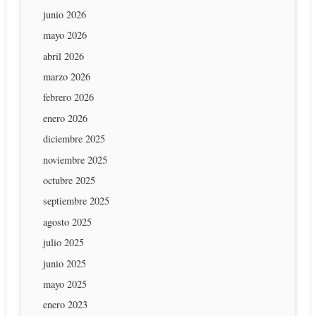
junio 2026
mayo 2026
abril 2026
marzo 2026
febrero 2026
enero 2026
diciembre 2025
noviembre 2025
octubre 2025
septiembre 2025
agosto 2025
julio 2025
junio 2025
mayo 2025
enero 2023