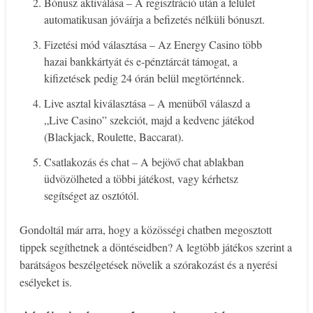
Bónusz aktiválása – A regisztráció után a felület
automatikusan jóváírja a befizetés nélküli bónuszt.
Fizetési mód választása – Az Energy Casino több
hazai bankkártyát és e‑pénztárcát támogat, a
kifizetések pedig 24 órán belül megtörténnek.
Live asztal kiválasztása – A menüből válaszd a
„Live Casino” szekciót, majd a kedvenc játékod
(Blackjack, Roulette, Baccarat).
Csatlakozás és chat – A bejövő chat ablakban
üdvözölheted a többi játékost, vagy kérhetsz
segítséget az osztótól.
Gondoltál már arra, hogy a közösségi chatben megosztott
tippek segíthetnek a döntéseidben? A legtöbb játékos szerint a
barátságos beszélgetések növelik a szórakozást és a nyerési
esélyeket is.