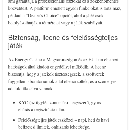
ami garantálja a professzionális osztókat és a zökkenőmentes
közvetítést. A platform emellett egyedi funkciókat is tartalmaz,
például a “Dealer’s Choice” opciót, ahol a játékosok
befolyásolhatják a tétméretet vagy a játék szabályait.
Biztonság, licenc és felelősségteljes
játék
Az Energy Casino a Magyarországon és az EU-ban elismert
hatóságok által kiadott engedéllyel működik. A licenc
biztosítja, hogy a játékok tisztességesek, a szoftverek
független laboratóriumok által ellenőrzöttek, és a személyes
adatok titkosítva vannak.
KYC (az ügyfélazonosítás) – egyszerű, gyors
eljárás a regisztráció után.
Felelősségteljes játék eszközei – napi, heti és havi
befizetési limitek, önkizárás lehetősége.