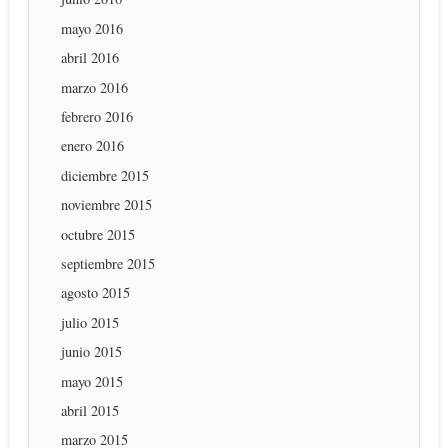
mayo 2016
abril 2016
marzo 2016
febrero 2016
enero 2016
diciembre 2015
noviembre 2015
octubre 2015
septiembre 2015
agosto 2015
julio 2015
junio 2015
mayo 2015
abril 2015
marzo 2015