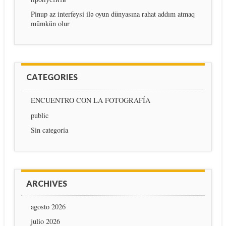
Pinup az interfeysi ilə oyun dünyasına rahat addım atmaq
mümkün olur
CATEGORIES
ENCUENTRO CON LA FOTOGRAFÍA
public
Sin categoría
ARCHIVES
agosto 2026
julio 2026