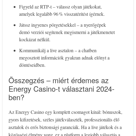
Figyeld az RTP‑t – válassz olyan játékokat,
amelyek legalább 96 % visszatérítést ígérnek.
Játssz ingyenes pörgetésekkel – a nyerőgépek
demó verziói segítenek megismerni a játékmenetet
kockázat nélkül.
Kommunikálj a live asztalon – a chatben
megosztott információk gyakran adnak előnyt a
döntéseidben.
Összegzés – miért érdemes az
Energy Casino-t választani 2024-
ben?
Az Energy Casino egy komplett csomagot kínál: bónuszok,
gyors kifizetések, széles játékválaszték, professzionális élő
asztalok és erős biztonsági garanciák. Ha a live játékok és a
közösségi élmény vonz, ez a platform a legjobb választás a