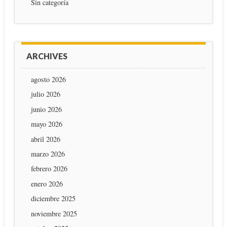
Sin categoría
ARCHIVES
agosto 2026
julio 2026
junio 2026
mayo 2026
abril 2026
marzo 2026
febrero 2026
enero 2026
diciembre 2025
noviembre 2025