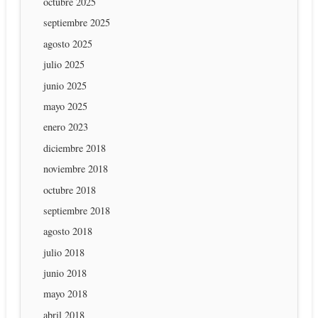
octubre 2025
septiembre 2025
agosto 2025
julio 2025
junio 2025
mayo 2025
enero 2023
diciembre 2018
noviembre 2018
octubre 2018
septiembre 2018
agosto 2018
julio 2018
junio 2018
mayo 2018
abril 2018