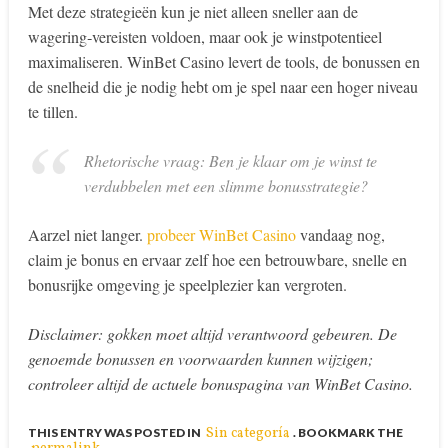
Met deze strategieën kun je niet alleen sneller aan de
wagering‑vereisten voldoen, maar ook je winstpotentieel
maximaliseren. WinBet Casino levert de tools, de bonussen en
de snelheid die je nodig hebt om je spel naar een hoger niveau
te tillen.
Rhetorische vraag: Ben je klaar om je winst te
verdubbelen met een slimme bonusstrategie?
Aarzel niet langer.
probeer WinBet Casino
vandaag nog,
claim je bonus en ervaar zelf hoe een betrouwbare, snelle en
bonusrijke omgeving je speelplezier kan vergroten.
Disclaimer: gokken moet altijd verantwoord gebeuren. De
genoemde bonussen en voorwaarden kunnen wijzigen;
controleer altijd de actuele bonuspagina van WinBet Casino.
Sin categoría
THIS ENTRY WAS POSTED IN
. BOOKMARK THE
.