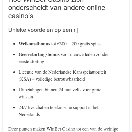
onderscheidt van andere online
casino’s
Unieke voordelen op een rij
Welkomstbonus
tot €500 + 200 gratis spins
Geen‑stortingsbonus
voor nieuwe leden zonder
eerste storting
Licentie van de Nederlandse Kansspelautoriteit
(KSA) – volledige betrouwbaarheid
Uitbetalingen binnen 24 uur, zelfs voor grote
winsten
24/7 live chat en telefonische support in het
Nederlands
Deze punten maken WinBet Casino tot een van de weinige