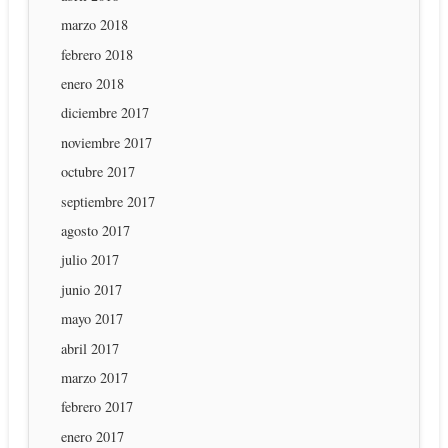
marzo 2018
febrero 2018
enero 2018
diciembre 2017
noviembre 2017
octubre 2017
septiembre 2017
agosto 2017
julio 2017
junio 2017
mayo 2017
abril 2017
marzo 2017
febrero 2017
enero 2017