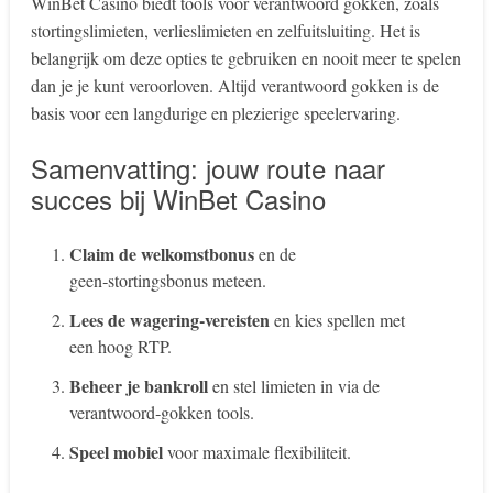
WinBet Casino biedt tools voor verantwoord gokken, zoals
stortingslimieten, verlieslimieten en zelfuitsluiting. Het is
belangrijk om deze opties te gebruiken en nooit meer te spelen
dan je je kunt veroorloven. Altijd verantwoord gokken is de
basis voor een langdurige en plezierige speelervaring.
Samenvatting: jouw route naar
succes bij WinBet Casino
Claim de welkomstbonus
en de
geen‑stortingsbonus meteen.
Lees de wagering‑vereisten
en kies spellen met
een hoog RTP.
Beheer je bankroll
en stel limieten in via de
verantwoord‑gokken tools.
Speel mobiel
voor maximale flexibiliteit.