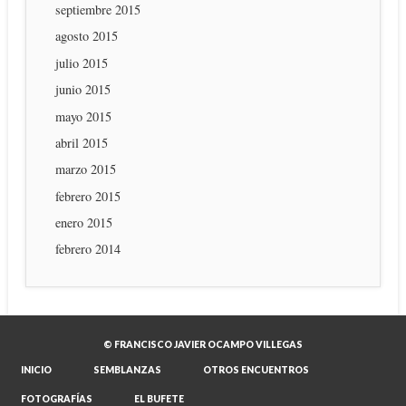
septiembre 2015
agosto 2015
julio 2015
junio 2015
mayo 2015
abril 2015
marzo 2015
febrero 2015
enero 2015
febrero 2014
© FRANCISCO JAVIER OCAMPO VILLEGAS
INICIO
SEMBLANZAS
OTROS ENCUENTROS
FOTOGRAFÍAS
EL BUFETE