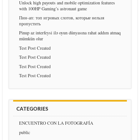
Unlock high payouts and mobile optimization features
with 100HP Gaming’s astronaut game
Пин-ап: топ игровых слотов, которые нельзя
пропустить
Pinup az interfeysi ilə oyun dünyasına rahat addım atmaq
mümkün olur
Test Post Created
Test Post Created
Test Post Created
Test Post Created
CATEGORIES
ENCUENTRO CON LA FOTOGRAFÍA
public