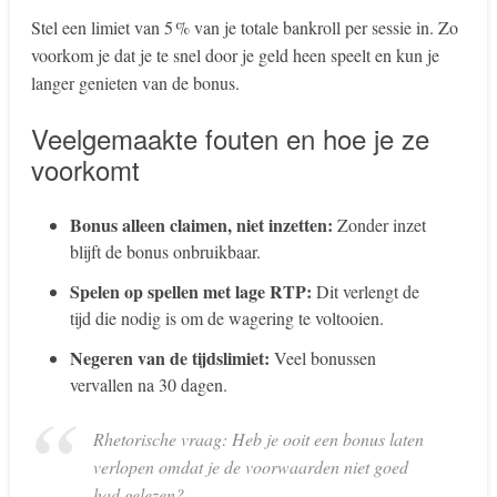
Stel een limiet van 5 % van je totale bankroll per sessie in. Zo
voorkom je dat je te snel door je geld heen speelt en kun je
langer genieten van de bonus.
Veelgemaakte fouten en hoe je ze
voorkomt
Bonus alleen claimen, niet inzetten:
Zonder inzet
blijft de bonus onbruikbaar.
Spelen op spellen met lage RTP:
Dit verlengt de
tijd die nodig is om de wagering te voltooien.
Negeren van de tijdslimiet:
Veel bonussen
vervallen na 30 dagen.
Rhetorische vraag: Heb je ooit een bonus laten
verlopen omdat je de voorwaarden niet goed
had gelezen?