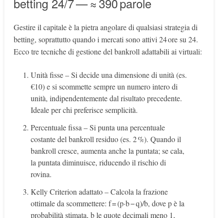
betting 24/7 — ≈ 390 parole
Gestire il capitale è la pietra angolare di qualsiasi strategia di
betting, soprattutto quando i mercati sono attivi 24 ore su 24.
Ecco tre tecniche di gestione del bankroll adattabili ai virtuali:
Unità fisse – Si decide una dimensione di unità (es.
€10) e si scommette sempre un numero intero di
unità, indipendentemente dal risultato precedente.
Ideale per chi preferisce semplicità.
Percentuale fissa – Si punta una percentuale
costante del bankroll residuo (es. 2 %). Quando il
bankroll cresce, aumenta anche la puntata; se cala,
la puntata diminuisce, riducendo il rischio di
rovina.
Kelly Criterion adattato – Calcola la frazione
ottimale da scommettere: f = (p·b − q)/b, dove p è la
probabilità stimata, b le quote decimali meno 1,