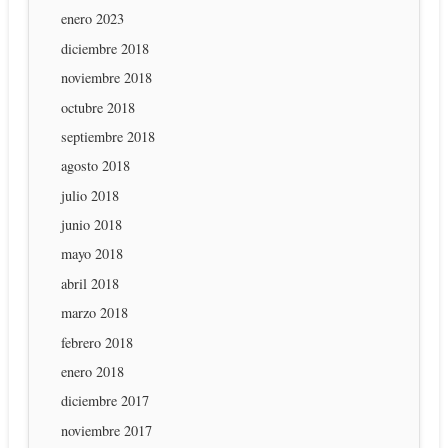
enero 2023
diciembre 2018
noviembre 2018
octubre 2018
septiembre 2018
agosto 2018
julio 2018
junio 2018
mayo 2018
abril 2018
marzo 2018
febrero 2018
enero 2018
diciembre 2017
noviembre 2017