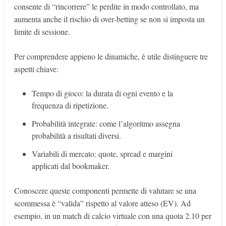
consente di “rincorrere” le perdite in modo controllato, ma
aumenta anche il rischio di over‑betting se non si imposta un
limite di sessione.
Per comprendere appieno le dinamiche, è utile distinguere tre
aspetti chiave:
Tempo di gioco: la durata di ogni evento e la
frequenza di ripetizione.
Probabilità integrate: come l’algoritmo assegna
probabilità a risultati diversi.
Variabili di mercato: quote, spread e margini
applicati dal bookmaker.
Conoscere queste componenti permette di valutare se una
scommessa è “valida” rispetto al valore atteso (EV). Ad
esempio, in un match di calcio virtuale con una quota 2.10 per