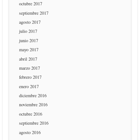
octubre 2017
septiembre 2017
agosto 2017
julio 2017
junio 2017
mayo 2017
abril 2017
marzo 2017
febrero 2017
enero 2017
diciembre 2016
noviembre 2016
octubre 2016
septiembre 2016
agosto 2016