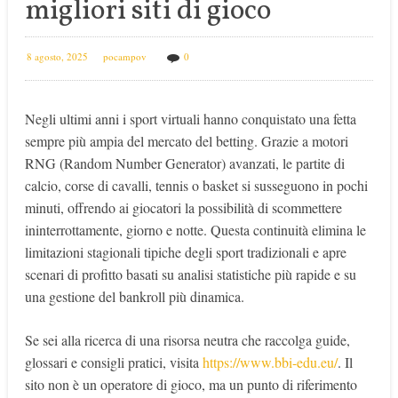
migliori siti di gioco
8 agosto, 2025
pocampov
0
Negli ultimi anni i sport virtuali hanno conquistato una fetta
sempre più ampia del mercato del betting. Grazie a motori
RNG (Random Number Generator) avanzati, le partite di
calcio, corse di cavalli, tennis o basket si susseguono in pochi
minuti, offrendo ai giocatori la possibilità di scommettere
ininterrottamente, giorno e notte. Questa continuità elimina le
limitazioni stagionali tipiche degli sport tradizionali e apre
scenari di profitto basati su analisi statistiche più rapide e su
una gestione del bankroll più dinamica.
Se sei alla ricerca di una risorsa neutra che raccolga guide,
glossari e consigli pratici, visita
https://www.bbi-edu.eu/
. Il
sito non è un operatore di gioco, ma un punto di riferimento