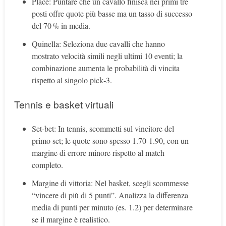
Place: Puntare che un cavallo finisca nei primi tre
posti offre quote più basse ma un tasso di successo
del 70 % in media.
Quinella: Seleziona due cavalli che hanno
mostrato velocità simili negli ultimi 10 eventi; la
combinazione aumenta le probabilità di vincita
rispetto al singolo pick‑3.
Tennis e basket virtuali
Set‑bet: In tennis, scommetti sul vincitore del
primo set; le quote sono spesso 1.70‑1.90, con un
margine di errore minore rispetto al match
completo.
Margine di vittoria: Nel basket, scegli scommesse
“vincere di più di 5 punti”. Analizza la differenza
media di punti per minuto (es. 1.2) per determinare
se il margine è realistico.