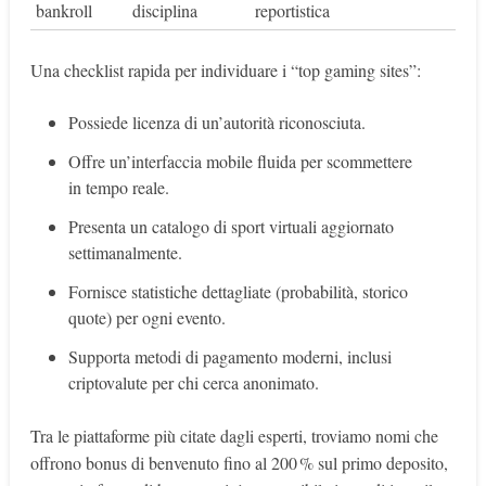
bankroll
disciplina
reportistica
Una checklist rapida per individuare i “top gaming sites”:
Possiede licenza di un’autorità riconosciuta.
Offre un’interfaccia mobile fluida per scommettere
in tempo reale.
Presenta un catalogo di sport virtuali aggiornato
settimanalmente.
Fornisce statistiche dettagliate (probabilità, storico
quote) per ogni evento.
Supporta metodi di pagamento moderni, inclusi
criptovalute per chi cerca anonimato.
Tra le piattaforme più citate dagli esperti, troviamo nomi che
offrono bonus di benvenuto fino al 200 % sul primo deposito,