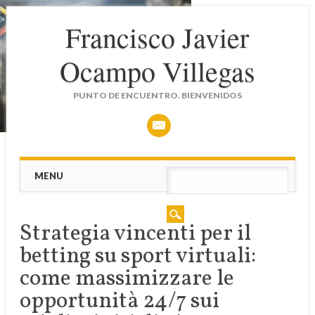
Francisco Javier
Ocampo Villegas
PUNTO DE ENCUENTRO. BIENVENIDOS
Main menu
Skip
MENU
to
content
Strategia vincenti per il
betting su sport virtuali:
come massimizzare le
opportunità 24/7 sui