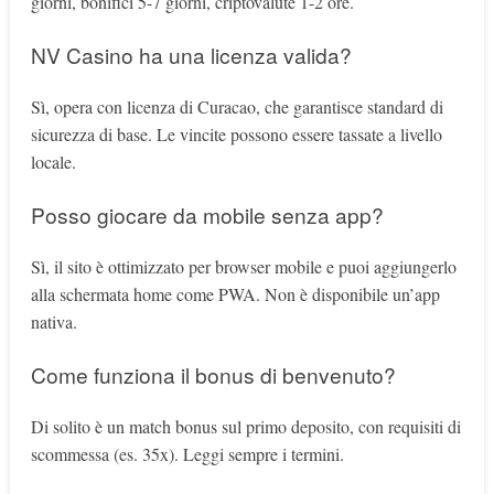
giorni, bonifici 5-7 giorni, criptovalute 1-2 ore.
NV Casino ha una licenza valida?
Sì, opera con licenza di Curacao, che garantisce standard di
sicurezza di base. Le vincite possono essere tassate a livello
locale.
Posso giocare da mobile senza app?
Sì, il sito è ottimizzato per browser mobile e puoi aggiungerlo
alla schermata home come PWA. Non è disponibile un’app
nativa.
Come funziona il bonus di benvenuto?
Di solito è un match bonus sul primo deposito, con requisiti di
scommessa (es. 35x). Leggi sempre i termini.