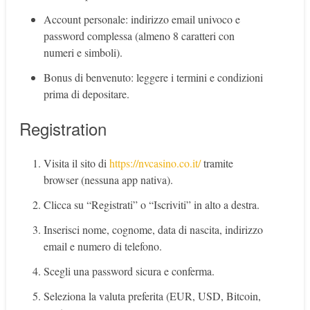
Account personale: indirizzo email univoco e
password complessa (almeno 8 caratteri con
numeri e simboli).
Bonus di benvenuto: leggere i termini e condizioni
prima di depositare.
Registration
Visita il sito di
https://nvcasino.co.it/
tramite
browser (nessuna app nativa).
Clicca su “Registrati” o “Iscriviti” in alto a destra.
Inserisci nome, cognome, data di nascita, indirizzo
email e numero di telefono.
Scegli una password sicura e conferma.
Seleziona la valuta preferita (EUR, USD, Bitcoin,