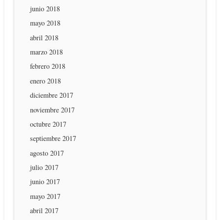
junio 2018
mayo 2018
abril 2018
marzo 2018
febrero 2018
enero 2018
diciembre 2017
noviembre 2017
octubre 2017
septiembre 2017
agosto 2017
julio 2017
junio 2017
mayo 2017
abril 2017