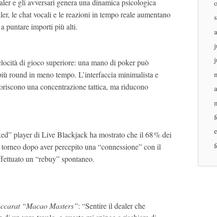
dealer e gli avversari genera una dinamica psicologica
ler, le chat vocali e le reazioni in tempo reale aumentano
a puntare importi più alti.
j
j
elocità di gioco superiore: una mano di poker può
più round in meno tempo. L’interfaccia minimalista e
voriscono una concentrazione tattica, ma riducono
a
f
ed” player di Live Blackjack ha mostrato che il 68 % dei
f
il torneo dopo aver percepito una “connessione” con il
ffettuato un “rebuy” spontaneo.
 Baccarat “Macao Masters”
: “Sentire il dealer che