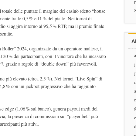
p
 totale delle puntate il margine del casinò (detto “house
S
ente tra lo 0,5 % e l 1 % del piatto. Nei tornei di
io si aggira intorno al 95,5 % RTP, ma il premio finale
entite.
A
 Roller” 2024, organizzato da un operatore maltese, il
al 20 % dei partecipanti, con il vincitore che ha incassato
 % grazie a regole di “double down” più favorevoli.
j
j
ine più elevato (circa 2,5 %). Nei tornei “Live Spin” di
94,8 % con un jackpot progressivo che ha raggiunto
a
ouse edge (1,06 % sul banco), genera payout medi del
f
ia, la presenza di commissioni sul “player bet” può
artecipanti più attivi.