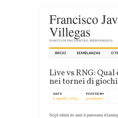
Francisco Ja
Villegas
PUNTO DE ENCUENTRO. BIENVENIDOS
Main menu
Skip
INICIO
SEMBLANZAS
OT
to
content
Live vs RNG: Qual è
nei tornei di gioch
DATE
POSTED BY
6 agosto, 2025
pocampov
Negli ultimi tre anni il panorama iGaming 