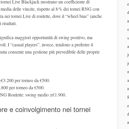
ornei Live Blackjack mostrano un coefficiente di
 media delle vincite, rispetto al 8 % dei tornei RNG con
ata nei tornei Live di roulette, dove il “wheel bias” (anche
risultati.
a significa maggiori opportunità di swing positivo, ma
oll. I “casual players”, invece, tendono a preferire il
nuta consente una gestione più prevedibile delle proprie
j
j
±€3.200 per torneo da €500.
a
800 per torneo da €500.
RNG Roulette: swing medio ±€1.900.
f
ore e coinvolgimento nei tornei