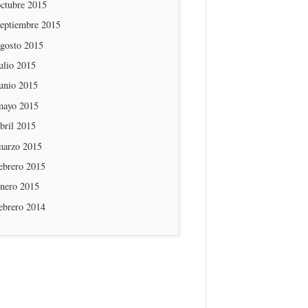
octubre 2015
septiembre 2015
agosto 2015
ulio 2015
unio 2015
mayo 2015
bril 2015
marzo 2015
ebrero 2015
enero 2015
ebrero 2014