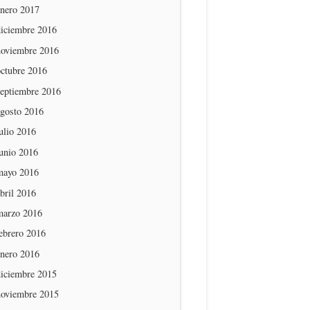
enero 2017
diciembre 2016
noviembre 2016
octubre 2016
septiembre 2016
agosto 2016
ulio 2016
unio 2016
mayo 2016
bril 2016
marzo 2016
ebrero 2016
enero 2016
diciembre 2015
noviembre 2015