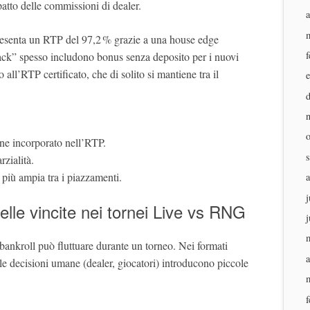
tto delle commissioni di dealer.
a
resenta un RTP del 97,2 % grazie a una house edge
f
ck” spesso includono bonus senza deposito per i nuovi
o all’RTP certificato, che di solito si mantiene tra il
e incorporato nell’RTP.
rzialità.
 più ampia tra i piazzamenti.
j
 delle vincite nei tornei Live vs RNG
j
n bankroll può fluttuare durante un torneo. Nei formati
a
é le decisioni umane (dealer, giocatori) introducono piccole
f