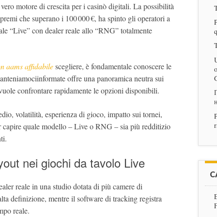
vero motore di crescita per i casinò digitali. La possibilità
T
 premi che superano i 100 000 €, ha spinto gli operatori a
P
onale “Live” con dealer reale allo “RNG” totalmente
q
T
U
n aams affidabile
scegliere, è fondamentale conoscere le
o
Manteniamociinformate offre una panoramica neutra sui
hi vuole confrontare rapidamente le opzioni disponibili.
io, volatilità, esperienza di gioco, impatto sui tornei,
P
r capire quale modello – Live o RNG – sia più redditizio
ti.
out nei giochi da tavolo Live
C
ealer reale in una studio dotata di più camere di
alta definizione, mentre il software di tracking registra
mpo reale.