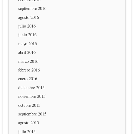
septiembre 2016
agosto 2016
julio 2016
junio 2016
mayo 2016
abril 2016
marzo 2016
febrero 2016
enero 2016
diciembre 2015
noviembre 2015
octubre 2015
septiembre 2015
agosto 2015
julio 2015