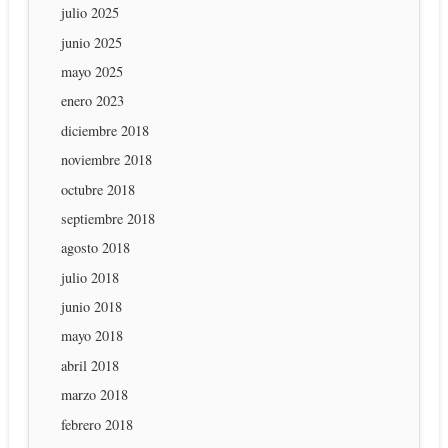
julio 2025
junio 2025
mayo 2025
enero 2023
diciembre 2018
noviembre 2018
octubre 2018
septiembre 2018
agosto 2018
julio 2018
junio 2018
mayo 2018
abril 2018
marzo 2018
febrero 2018