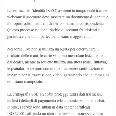
La verifica dell’identità (KYC) avviene in tempo reale tramite
webcam: il giocatore deve mostrare un documento d’identità e
il proprio volto, mentre il dealer conferma la corrispondenza.
Questo processo riduce il rischio di account fraudolenti e
garantisce che tutti i partecipanti siano maggiorenni.
Nei tornei live non si utilizza un RNG per determinare il
risultato delle mani; le carte vengono mescolate fisicamente
dal dealer, mentre la roulette utilizza una ruota reale. Tuttavia,
le piattaforme devono comunque mantenere certificazioni di
integrità per la trasmissione video, garantendo che le immagini
non siano manipolate.
La crittografia SSL a 256 bit protegge tutti i dati trasmessi,
inclusi i dettagli di pagamento e le comunicazioni della chat.
Inoltre, i server sono situati in data center certificati
ISO 27001, offrendo un ulteriore livello di sicurezza contro