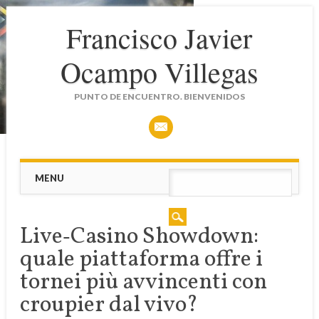
Francisco Javier
Ocampo Villegas
PUNTO DE ENCUENTRO. BIENVENIDOS
Main menu
Skip
MENU
to
content
Live‑Casino Showdown:
quale piattaforma offre i
tornei più avvincenti con
croupier dal vivo?