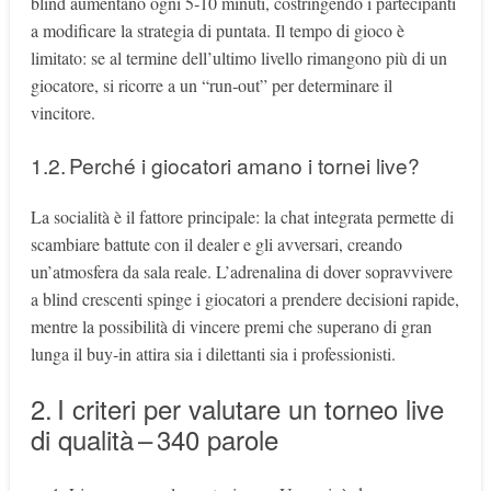
blind aumentano ogni 5‑10 minuti, costringendo i partecipanti
a modificare la strategia di puntata. Il tempo di gioco è
limitato: se al termine dell’ultimo livello rimangono più di un
giocatore, si ricorre a un “run‑out” per determinare il
vincitore.
1.2. Perché i giocatori amano i tornei live?
La socialità è il fattore principale: la chat integrata permette di
scambiare battute con il dealer e gli avversari, creando
un’atmosfera da sala reale. L’adrenalina di dover sopravvivere
a blind crescenti spinge i giocatori a prendere decisioni rapide,
mentre la possibilità di vincere premi che superano di gran
lunga il buy‑in attira sia i dilettanti sia i professionisti.
2. I criteri per valutare un torneo live
di qualità – 340 parole