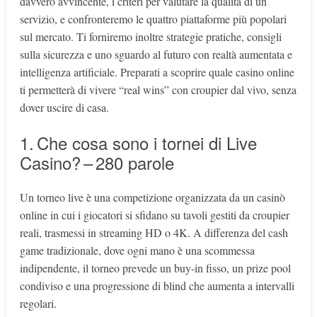
davvero avvincente, i criteri per valutare la qualità di un
servizio, e confronteremo le quattro piattaforme più popolari
sul mercato. Ti forniremo inoltre strategie pratiche, consigli
sulla sicurezza e uno sguardo al futuro con realtà aumentata e
intelligenza artificiale. Preparati a scoprire quale casino online
ti permetterà di vivere “real wins” con croupier dal vivo, senza
dover uscire di casa.
1. Che cosa sono i tornei di Live
Casino? – 280 parole
Un torneo live è una competizione organizzata da un casinò
online in cui i giocatori si sfidano su tavoli gestiti da croupier
reali, trasmessi in streaming HD o 4K. A differenza del cash
game tradizionale, dove ogni mano è una scommessa
indipendente, il torneo prevede un buy‑in fisso, un prize pool
condiviso e una progressione di blind che aumenta a intervalli
regolari.