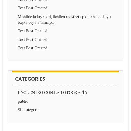
Test Post Created
Mobilde kolayca erişilebilen mostbet apk ile bahis keyfi
başka boyuta taşınıyor
Test Post Created
Test Post Created
Test Post Created
CATEGORIES
ENCUENTRO CON LA FOTOGRAFÍA
public
Sin categoría