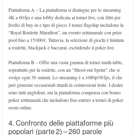
Piattaforma A – La piattaforma si distingue per lo streaming
4K a 60 fps e una lobby dedicata ai tornei live, con filtri per
livello di buy‑in e tipo di gioco. I tornei flagship includono la
“Royal Roulette Marathon”, un evento settimanale con prize
pool fino a 15 000 €. Tuttavia, la selezione di giochi è limitata
a roulette, blackjack e baccarat, escludendo il poker live.
Piattaforma B – Offre una vasta gamma di tornei multi‑table,
soprattutto per la roulette, con un “Shoot‑out Sprint” che si
svolge ogni 30 minuti. Lo streaming è a 1080p/30 fps, il che
può generare occasionali ritardi in connessioni lente. I dealer
sono tutti anglofoni, ma la piattaforma compensa con bonus
poker settimanali che includono free‑entries a tornei di poker
room online.
4. Confronto delle piattaforme più
popolari (parte 2) – 260 parole