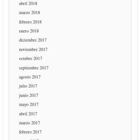
abril 2018
marzo 2018
febrero 2018
enero 2018
diciembre 2017
noviembre 2017
octubre 2017
septiembre 2017
agosto 2017
julio 2017
junio 2017
mayo 2017
abril 2017
marzo 2017
febrero 2017