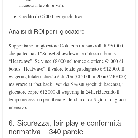
accesso a tavoli privati.
Credito di €5 000 per giochi live.
Analisi di ROI per il giocatore
Supponiamo un giocatore Gold con un bankroll di €50 000,
che partecipa al “Sunset Showdown” e utilizza il bonus
“Heatwave”. Se vince €8 000 nel torneo e ottiene €4 000 di
bonus “Heatwave”, il valore totale guadagnato è €12 000. Il
wagering totale richiesto è di 20× (€12 000 × 20 = €240 000),
ma grazie al “bet‑back live” del 5 % sui giochi di baccarat, il
giocatore copre €12 000 di wagering in 24 h, riducendo il
tempo necessario per liberare i fondi a circa 3 giorni di gioco
intensivo.
6. Sicurezza, fair play e conformità
normativa – 340 parole