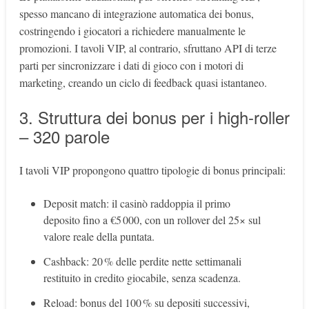
spesso mancano di integrazione automatica dei bonus,
costringendo i giocatori a richiedere manualmente le
promozioni. I tavoli VIP, al contrario, sfruttano API di terze
parti per sincronizzare i dati di gioco con i motori di
marketing, creando un ciclo di feedback quasi istantaneo.
3. Struttura dei bonus per i high‑roller
– 320 parole
I tavoli VIP propongono quattro tipologie di bonus principali:
Deposit match: il casinò raddoppia il primo
deposito fino a €5 000, con un rollover del 25× sul
valore reale della puntata.
Cashback: 20 % delle perdite nette settimanali
restituito in credito giocabile, senza scadenza.
Reload: bonus del 100 % su depositi successivi,