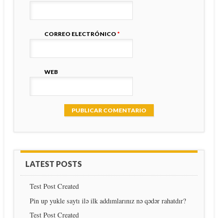
CORREO ELECTRÓNICO
*
WEB
LATEST POSTS
Test Post Created
Pin up yukle saytı ilə ilk addımlarınız nə qədər rahatdır?
Test Post Created