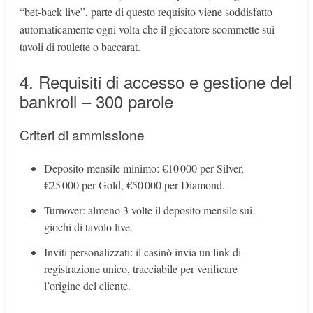
“bet‑back live”, parte di questo requisito viene soddisfatto
automaticamente ogni volta che il giocatore scommette sui
tavoli di roulette o baccarat.
4. Requisiti di accesso e gestione del
bankroll – 300 parole
Criteri di ammissione
Deposito mensile minimo: €10 000 per Silver,
€25 000 per Gold, €50 000 per Diamond.
Turnover: almeno 3 volte il deposito mensile sui
giochi di tavolo live.
Inviti personalizzati: il casinò invia un link di
registrazione unico, tracciabile per verificare
l’origine del cliente.