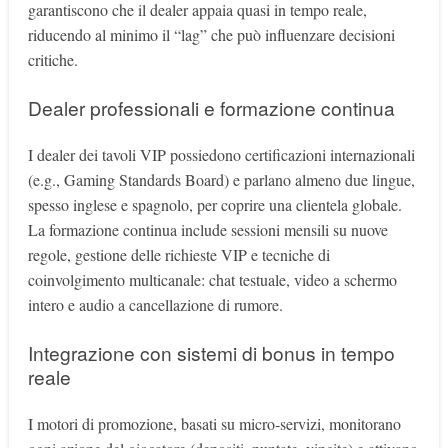
garantiscono che il dealer appaia quasi in tempo reale,
riducendo al minimo il “lag” che può influenzare decisioni
critiche.
Dealer professionali e formazione continua
I dealer dei tavoli VIP possiedono certificazioni internazionali
(e.g., Gaming Standards Board) e parlano almeno due lingue,
spesso inglese e spagnolo, per coprire una clientela globale.
La formazione continua include sessioni mensili su nuove
regole, gestione delle richieste VIP e tecniche di
coinvolgimento multicanale: chat testuale, video a schermo
intero e audio a cancellazione di rumore.
Integrazione con sistemi di bonus in tempo
reale
I motori di promozione, basati su micro‑servizi, monitorano