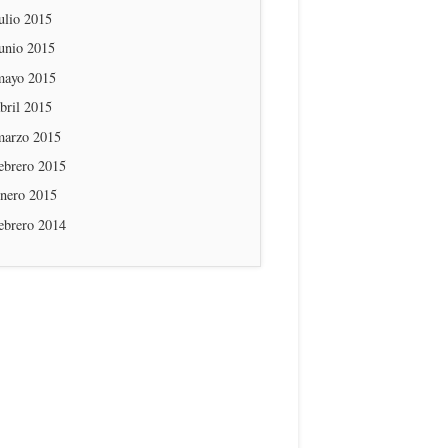
ulio 2015
unio 2015
mayo 2015
bril 2015
marzo 2015
ebrero 2015
enero 2015
ebrero 2014