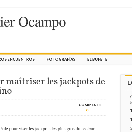
vier Ocampo
ROS ENCUENTROS
FOTOGRAFÍAS
EL BUFETE
 maîtriser les jackpots de
L
ino
COMMENTS
0
T
T
éale pour viser les jackpots les plus gros du secteur.