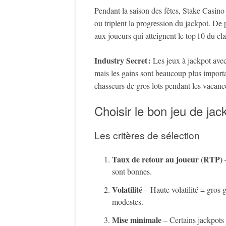
Pendant la saison des fêtes, Stake Casino 
ou triplent la progression du jackpot. De 
aux joueurs qui atteignent le top 10 du cl
Industry Secret :
Les jeux à jackpot ave
mais les gains sont beaucoup plus importan
chasseurs de gros lots pendant les vacanc
Choisir le bon jeu de jac
Les critères de sélection
Taux de retour au joueur (RTP)
–
sont bonnes.
Volatilité
– Haute volatilité = gros g
modestes.
Mise minimale
– Certains jackpots 