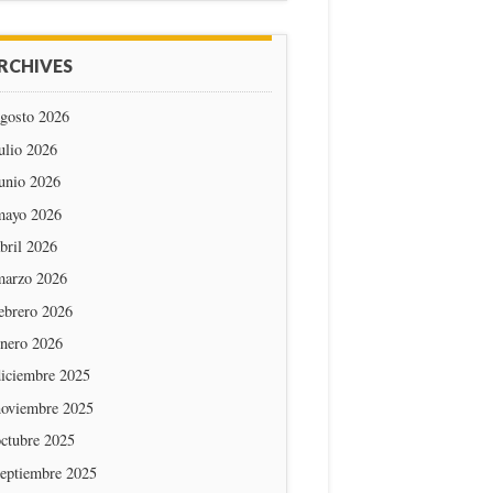
RCHIVES
agosto 2026
ulio 2026
unio 2026
mayo 2026
bril 2026
marzo 2026
ebrero 2026
enero 2026
diciembre 2025
noviembre 2025
octubre 2025
septiembre 2025