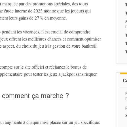
t marquée par des promotions spéciales, des tours
T
Une étude interne de 2023 montre que les joueurs qui
T
entent leurs gains de 27 % en moyenne.
M
i
 pendant les vacances, il est crucial de comprendre
T
jeux offrent les meilleures chances et comment optimiser
T
 aspect, du choix du jeu à la gestion de votre bankroll,
T
ompte sur le site officiel et réclamez le bonus de
plémentaire pour tester les jeux à jackpot sans risquer
C
 : comment ça marche ?
p
S
qui augmente à chaque mise placée sur un jeu spécifique.