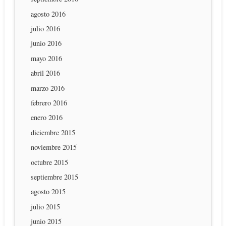
agosto 2016
julio 2016
junio 2016
mayo 2016
abril 2016
marzo 2016
febrero 2016
enero 2016
diciembre 2015
noviembre 2015
octubre 2015
septiembre 2015
agosto 2015
julio 2015
junio 2015