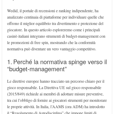
Wedid, il portale di recensioni e ranking indipendente, ha
analizzato centinaia di piattaforme per individuare quelle che
offrono il miglior equilibrio tra divertimento e protezione del
giocatore. In questo articolo esploreremo come i principali
casinò italiani integrano strumenti di budget‑management con
le promozioni di free spin, mostrando che la conformità
normativa può diventare un vero vantaggio competitivo.
1. Perché la normativa spinge verso il
“budget‑management”
Le direttive europee hanno tracciato un percorso chiaro per il
gioco responsabile. La Direttiva UE sul gioco responsabile
(2015/849) richiede ai membri di adottare misure preventive,
tra cui l’obbligo di fornire ai giocatori strumenti per monitorare
le proprie attività. In Italia, l’AAMS (ora ADM) ha introdotto
il “Regolamento di Autodisciplina” che impone limiti di