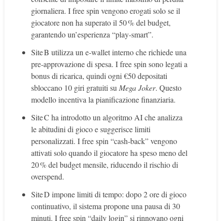
giornaliera. I free spin vengono erogati solo se il
giocatore non ha superato il 50 % del budget,
garantendo un’esperienza “play‑smart”.
Site B utilizza un e‑wallet interno che richiede una
pre‑approvazione di spesa. I free spin sono legati a
bonus di ricarica, quindi ogni €50 depositati
sbloccano 10 giri gratuiti su
Mega Joker
. Questo
modello incentiva la pianificazione finanziaria.
Site C ha introdotto un algoritmo AI che analizza
le abitudini di gioco e suggerisce limiti
personalizzati. I free spin “cash‑back” vengono
attivati solo quando il giocatore ha speso meno del
20 % del budget mensile, riducendo il rischio di
overspend.
Site D impone limiti di tempo: dopo 2 ore di gioco
continuativo, il sistema propone una pausa di 30
minuti. I free spin “daily login” si rinnovano ogni