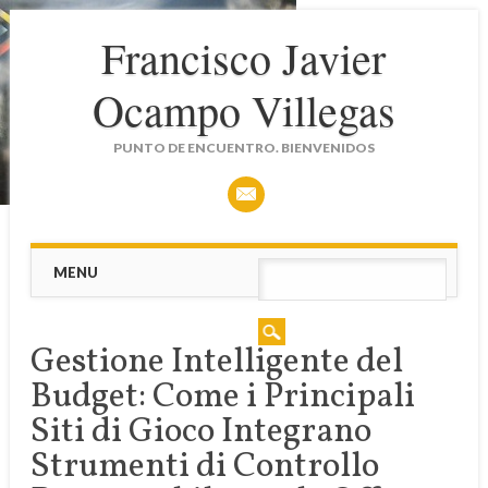
Francisco Javier
Ocampo Villegas
PUNTO DE ENCUENTRO. BIENVENIDOS
Main menu
Skip
MENU
to
content
Gestione Intelligente del
Budget: Come i Principali
Siti di Gioco Integrano
Strumenti di Controllo