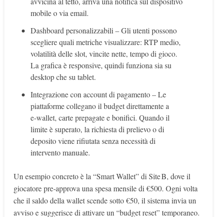
avvicina al tetto, arriva una notifica sul dispositivo
mobile o via email.
Dashboard personalizzabili – Gli utenti possono
scegliere quali metriche visualizzare: RTP medio,
volatilità delle slot, vincite nette, tempo di gioco.
La grafica è responsive, quindi funziona sia su
desktop che su tablet.
Integrazione con account di pagamento – Le
piattaforme collegano il budget direttamente a
e‑wallet, carte prepagate e bonifici. Quando il
limite è superato, la richiesta di prelievo o di
deposito viene rifiutata senza necessità di
intervento manuale.
Un esempio concreto è la “Smart Wallet” di Site B, dove il
giocatore pre‑approva una spesa mensile di €500. Ogni volta
che il saldo della wallet scende sotto €50, il sistema invia un
avviso e suggerisce di attivare un “budget reset” temporaneo.