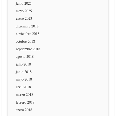
junio 2025
mayo 2025
enero 2023
diciembre 2018
noviembre 2018
octubre 2018
septiembre 2018
agosto 2018
julio 2018
junio 2018
mayo 2018
abril 2018
marzo 2018
febrero 2018
enero 2018