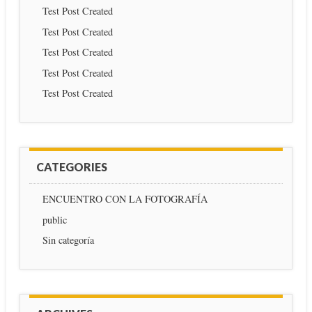
Test Post Created
Test Post Created
Test Post Created
Test Post Created
Test Post Created
CATEGORIES
ENCUENTRO CON LA FOTOGRAFÍA
public
Sin categoría