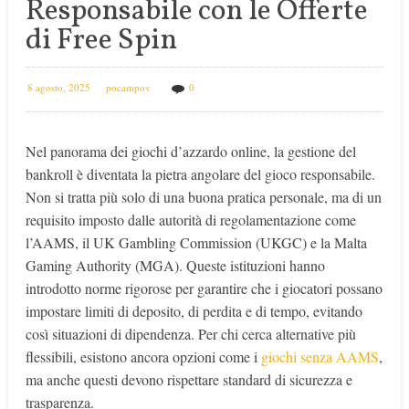
Responsabile con le Offerte
di Free Spin
8 agosto, 2025
pocampov
0
Nel panorama dei giochi d’azzardo online, la gestione del
bankroll è diventata la pietra angolare del gioco responsabile.
Non si tratta più solo di una buona pratica personale, ma di un
requisito imposto dalle autorità di regolamentazione come
l’AAMS, il UK Gambling Commission (UKGC) e la Malta
Gaming Authority (MGA). Queste istituzioni hanno
introdotto norme rigorose per garantire che i giocatori possano
impostare limiti di deposito, di perdita e di tempo, evitando
così situazioni di dipendenza. Per chi cerca alternative più
flessibili, esistono ancora opzioni come i
giochi senza AAMS
,
ma anche questi devono rispettare standard di sicurezza e
trasparenza.