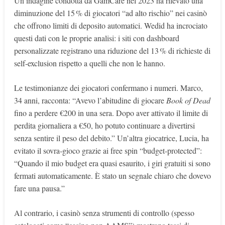
Un’indagine condotta da GamCare nel 2023 ha rilevato una
diminuzione del 15 % di giocatori “ad alto rischio” nei casinò
che offrono limiti di deposito automatici. Wedid ha incrociato
questi dati con le proprie analisi: i siti con dashboard
personalizzate registrano una riduzione del 13 % di richieste di
self‑exclusion rispetto a quelli che non le hanno.
Le testimonianze dei giocatori confermano i numeri. Marco,
34 anni, racconta: “Avevo l’abitudine di giocare
Book of Dead
fino a perdere €200 in una sera. Dopo aver attivato il limite di
perdita giornaliera a €50, ho potuto continuare a divertirsi
senza sentire il peso del debito.” Un’altra giocatrice, Lucia, ha
evitato il sovra‑gioco grazie ai free spin “budget‑protected”:
“Quando il mio budget era quasi esaurito, i giri gratuiti si sono
fermati automaticamente. È stato un segnale chiaro che dovevo
fare una pausa.”
Al contrario, i casinò senza strumenti di controllo (spesso