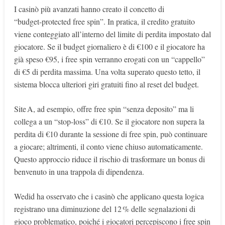
I casinò più avanzati hanno creato il concetto di
“budget‑protected free spin”. In pratica, il credito gratuito
viene conteggiato all’interno del limite di perdita impostato dal
giocatore. Se il budget giornaliero è di €100 e il giocatore ha
già speso €95, i free spin verranno erogati con un “cappello”
di €5 di perdita massima. Una volta superato questo tetto, il
sistema blocca ulteriori giri gratuiti fino al reset del budget.
Site A, ad esempio, offre free spin “senza deposito” ma li
collega a un “stop‑loss” di €10. Se il giocatore non supera la
perdita di €10 durante la sessione di free spin, può continuare
a giocare; altrimenti, il conto viene chiuso automaticamente.
Questo approccio riduce il rischio di trasformare un bonus di
benvenuto in una trappola di dipendenza.
Wedid ha osservato che i casinò che applicano questa logica
registrano una diminuzione del 12 % delle segnalazioni di
gioco problematico, poiché i giocatori percepiscono i free spin