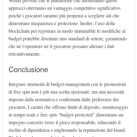
Wedid prevede che le piattaforme che adotteranno questi
approcci otterranno un vantaggio competitivo significativo,
poiché i giocatori saranno più propensi a scegliere siti che
dimostrano trasparenza e protezione. Inoltre, l’uso della
blockchain per registrare in modo immutabile le modifiche al
budget potrebbe diventare uno standard di settore, garantendo
che né l’operatore né il giocatore possano alterare i dati
retroattivamente.
Conclusione
Integrare strumenti di budget‑management con le promozioni
di free spin non è più una scelta opzionale, ma una necessità
imposta dalla normativa e confermata dalle preferenze dei
giocatori. I casinò che offrono limiti di deposito, monitoraggio
in tempo reale e free spin “budget‑protected” dimostrano un
impegno concreto verso il gioco responsabile, riducendo il
rischio di dipendenza e migliorando la reputazione del brand.