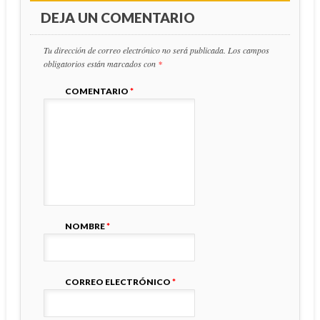
DEJA UN COMENTARIO
Tu dirección de correo electrónico no será publicada.
Los campos
obligatorios están marcados con
*
COMENTARIO
*
NOMBRE
*
CORREO ELECTRÓNICO
*