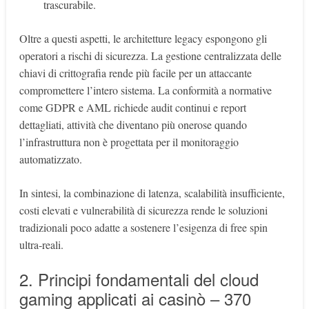
trascurabile.
Oltre a questi aspetti, le architetture legacy espongono gli
operatori a rischi di sicurezza. La gestione centralizzata delle
chiavi di crittografia rende più facile per un attaccante
compromettere l’intero sistema. La conformità a normative
come GDPR e AML richiede audit continui e report
dettagliati, attività che diventano più onerose quando
l’infrastruttura non è progettata per il monitoraggio
automatizzato.
In sintesi, la combinazione di latenza, scalabilità insufficiente,
costi elevati e vulnerabilità di sicurezza rende le soluzioni
tradizionali poco adatte a sostenere l’esigenza di free spin
ultra‑reali.
2. Principi fondamentali del cloud
gaming applicati ai casinò – 370