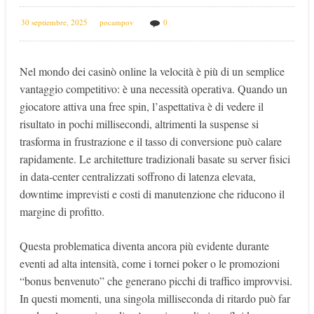
30 septiembre, 2025
pocampov
0
Nel mondo dei casinò online la velocità è più di un semplice
vantaggio competitivo: è una necessità operativa. Quando un
giocatore attiva una free spin, l’aspettativa è di vedere il
risultato in pochi millisecondi, altrimenti la suspense si
trasforma in frustrazione e il tasso di conversione può calare
rapidamente. Le architetture tradizionali basate su server fisici
in data‑center centralizzati soffrono di latenza elevata,
downtime imprevisti e costi di manutenzione che riducono il
margine di profitto.
Questa problematica diventa ancora più evidente durante
eventi ad alta intensità, come i tornei poker o le promozioni
“bonus benvenuto” che generano picchi di traffico improvvisi.
In questi momenti, una singola milliseconda di ritardo può far