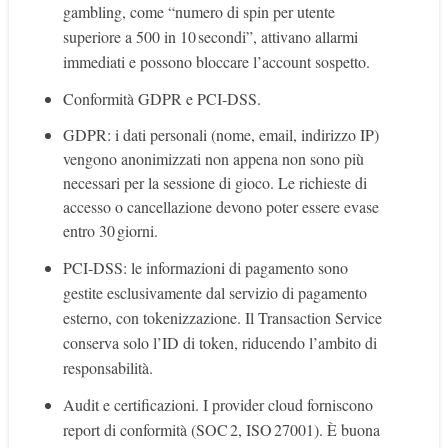
gambling, come “numero di spin per utente
superiore a 500 in 10 secondi”, attivano allarmi
immediati e possono bloccare l’account sospetto.
Conformità GDPR e PCI‑DSS.
GDPR: i dati personali (nome, email, indirizzo IP)
vengono anonimizzati non appena non sono più
necessari per la sessione di gioco. Le richieste di
accesso o cancellazione devono poter essere evase
entro 30 giorni.
PCI‑DSS: le informazioni di pagamento sono
gestite esclusivamente dal servizio di pagamento
esterno, con tokenizzazione. Il Transaction Service
conserva solo l’ID di token, riducendo l’ambito di
responsabilità.
Audit e certificazioni. I provider cloud forniscono
report di conformità (SOC 2, ISO 27001). È buona