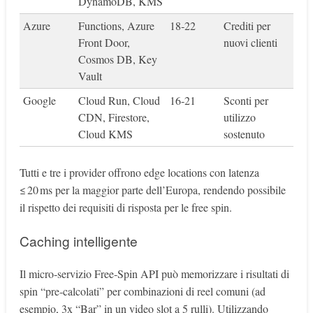
DynamoDB, KMS
Azure
Functions, Azure
18‑22
Crediti per
Front Door,
nuovi clienti
Cosmos DB, Key
Vault
Google
Cloud Run, Cloud
16‑21
Sconti per
CDN, Firestore,
utilizzo
Cloud KMS
sostenuto
Tutti e tre i provider offrono edge locations con latenza
≤ 20 ms per la maggior parte dell’Europa, rendendo possibile
il rispetto dei requisiti di risposta per le free spin.
Caching intelligente
Il micro‑servizio Free‑Spin API può memorizzare i risultati di
spin “pre‑calcolati” per combinazioni di reel comuni (ad
esempio, 3x “Bar” in un video slot a 5 rulli). Utilizzando