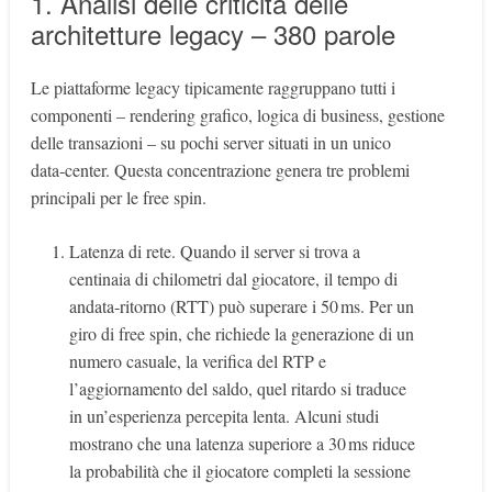
1. Analisi delle criticità delle
architetture legacy – 380 parole
Le piattaforme legacy tipicamente raggruppano tutti i
componenti – rendering grafico, logica di business, gestione
delle transazioni – su pochi server situati in un unico
data‑center. Questa concentrazione genera tre problemi
principali per le free spin.
Latenza di rete. Quando il server si trova a
centinaia di chilometri dal giocatore, il tempo di
andata‑ritorno (RTT) può superare i 50 ms. Per un
giro di free spin, che richiede la generazione di un
numero casuale, la verifica del RTP e
l’aggiornamento del saldo, quel ritardo si traduce
in un’esperienza percepita lenta. Alcuni studi
mostrano che una latenza superiore a 30 ms riduce
la probabilità che il giocatore completi la sessione