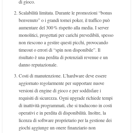
di gioco.
Scalabilità limitata. Durante le promozioni “bonus
benvenuto” o i grandi tornei poker, il traffico può
aumentare del 300 % rispetto alla media. I server
monolitici, progettati per carichi prevedibili, spesso
non riescono a gestire questi picchi, provocando
timeout o errori di “spin non disponibile”. Il
risultato è una perdita di potenziali revenue e un
danno reputazionale.
Costi di manutenzione. L’hardware deve essere
aggiornato regolarmente per supportare nuove
versioni di engine di gioco e per soddisfare i
requisiti di sicurezza. Ogni upgrade richiede tempi
di inattività programmati, che si traducono in costi
operativi e in perdita di disponibilità. Inoltre, la
licenza di software proprietario per la gestione dei
giochi aggiunge un onere finanziario non