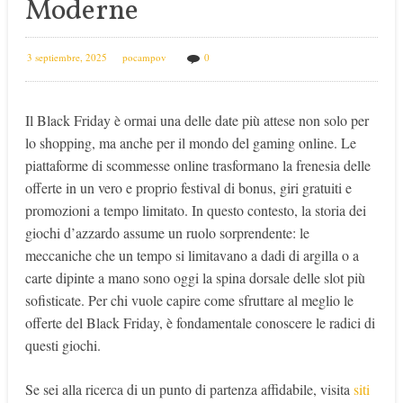
Moderne
3 septiembre, 2025
pocampov
0
Il Black Friday è ormai una delle date più attese non solo per
lo shopping, ma anche per il mondo del gaming online. Le
piattaforme di scommesse online trasformano la frenesia delle
offerte in un vero e proprio festival di bonus, giri gratuiti e
promozioni a tempo limitato. In questo contesto, la storia dei
giochi d’azzardo assume un ruolo sorprendente: le
meccaniche che un tempo si limitavano a dadi di argilla o a
carte dipinte a mano sono oggi la spina dorsale delle slot più
sofisticate. Per chi vuole capire come sfruttare al meglio le
offerte del Black Friday, è fondamentale conoscere le radici di
questi giochi.
Se sei alla ricerca di un punto di partenza affidabile, visita
siti