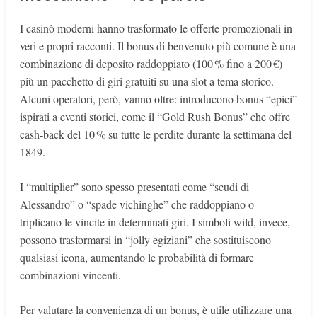
I casinò moderni hanno trasformato le offerte promozionali in
veri e propri racconti. Il bonus di benvenuto più comune è una
combinazione di deposito raddoppiato (100 % fino a 200 €)
più un pacchetto di giri gratuiti su una slot a tema storico.
Alcuni operatori, però, vanno oltre: introducono bonus “epici”
ispirati a eventi storici, come il “Gold Rush Bonus” che offre
cash‑back del 10 % su tutte le perdite durante la settimana del
1849.
I “multiplier” sono spesso presentati come “scudi di
Alessandro” o “spade vichinghe” che raddoppiano o
triplicano le vincite in determinati giri. I simboli wild, invece,
possono trasformarsi in “jolly egiziani” che sostituiscono
qualsiasi icona, aumentando le probabilità di formare
combinazioni vincenti.
Per valutare la convenienza di un bonus, è utile utilizzare una