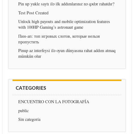
Pin up yukle saytı ilə ilk addımlarınız nə qədər rahatdır?
Test Post Created
Unlock high payouts and mobile optimization features
with 100HP Gaming’s astronaut game
Пин-ап: топ игровых слотов, которые нельзя
пропустить
Pinup az interfeysi ilə oyun dünyasına rahat addım atmaq
mümkün olur
CATEGORIES
ENCUENTRO CON LA FOTOGRAFÍA
public
Sin categoría