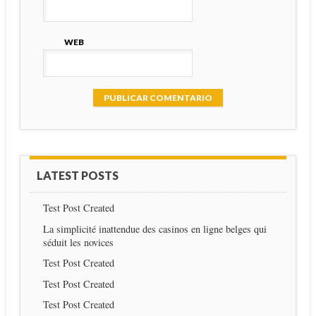
WEB
LATEST POSTS
Test Post Created
La simplicité inattendue des casinos en ligne belges qui
séduit les novices
Test Post Created
Test Post Created
Test Post Created