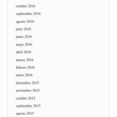
octubre 2016
septiembre 2016
agosto 2016
julio 2016
junio 2016
mayo 2016
abril 2016
marzo 2016
febrero 2016
enero 2016
diciembre 2015
noviembre 2015
octubre 2015
septiembre 2015
agosto 2015