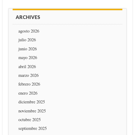
ARCHIVES
agosto 2026
julio 2026
junio 2026
mayo 2026
abril 2026
marzo 2026
febrero 2026
enero 2026
diciembre 2025
noviembre 2025
octubre 2025
septiembre 2025