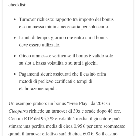
checklist:
Turnover richiesto: rapporto tra importo del bonus
e scommessa minima necessaria per sbloccarlo.
Limiti di tempo: giorni o ore entro cui il bonus
deve essere utilizzato.
Gioco ammesso: verifica se il bonus è valido solo
su slot a bassa volatilità o su tutti i giochi.
Pagamenti sicuri: assicurati che il casinò offra
metodi di prelievo certificati e tempi di
elaborazione rapidi.
Un esempio pratico: un bonus “Free Play” da 20 € su
Cleopatra
richiede un turnover di 30x e scade dopo 48 ore.
Con un RTP del 95,5 % e volatilità media, il giocatore può
stimare una perdita media di circa 0,95 € per euro scommesso,
quindi il turnover effettivo sarà di circa 600 €. Se il casinò