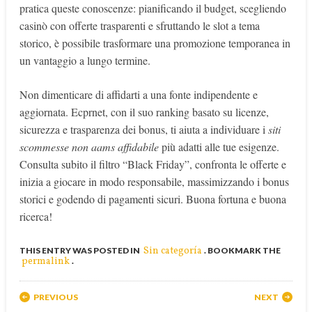
pratica queste conoscenze: pianificando il budget, scegliendo
casinò con offerte trasparenti e sfruttando le slot a tema
storico, è possibile trasformare una promozione temporanea in
un vantaggio a lungo termine.
Non dimenticare di affidarti a una fonte indipendente e
aggiornata. Ecprnet, con il suo ranking basato su licenze,
sicurezza e trasparenza dei bonus, ti aiuta a individuare i
siti
scommesse non aams affidabile
più adatti alle tue esigenze.
Consulta subito il filtro “Black Friday”, confronta le offerte e
inizia a giocare in modo responsabile, massimizzando i bonus
storici e godendo di pagamenti sicuri. Buona fortuna e buona
ricerca!
Sin categoría
THIS ENTRY WAS POSTED IN
. BOOKMARK THE
permalink
.
Post navigation
PREVIOUS
NEXT