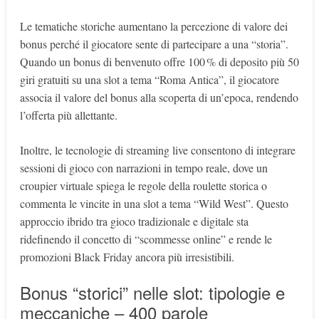
Le tematiche storiche aumentano la percezione di valore dei
bonus perché il giocatore sente di partecipare a una “storia”.
Quando un bonus di benvenuto offre 100 % di deposito più 50
giri gratuiti su una slot a tema “Roma Antica”, il giocatore
associa il valore del bonus alla scoperta di un’epoca, rendendo
l’offerta più allettante.
Inoltre, le tecnologie di streaming live consentono di integrare
sessioni di gioco con narrazioni in tempo reale, dove un
croupier virtuale spiega le regole della roulette storica o
commenta le vincite in una slot a tema “Wild West”. Questo
approccio ibrido tra gioco tradizionale e digitale sta
ridefinendo il concetto di “scommesse online” e rende le
promozioni Black Friday ancora più irresistibili.
Bonus “storici” nelle slot: tipologie e
meccaniche – 400 parole