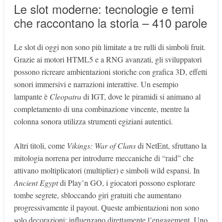
Le slot moderne: tecnologie e temi
che raccontano la storia – 410 parole
Le slot di oggi non sono più limitate a tre rulli di simboli fruit.
Grazie ai motori HTML5 e a RNG avanzati, gli sviluppatori
possono ricreare ambientazioni storiche con grafica 3D, effetti
sonori immersivi e narrazioni interattive. Un esempio
lampante è
Cleopatra
di IGT, dove le piramidi si animano al
completamento di una combinazione vincente, mentre la
colonna sonora utilizza strumenti egiziani autentici.
Altri titoli, come
Vikings: War of Clans
di NetEnt, sfruttano la
mitologia norrena per introdurre meccaniche di “raid” che
attivano moltiplicatori (multiplier) e simboli wild espansi. In
Ancient Egypt
di Play’n GO, i giocatori possono esplorare
tombe segrete, sbloccando giri gratuiti che aumentano
progressivamente il payout. Queste ambientazioni non sono
solo decorazioni: influenzano direttamente l’engagement. Uno