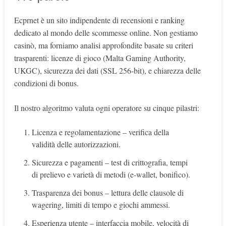
Ecprnet è un sito indipendente di recensioni e ranking
dedicato al mondo delle scommesse online. Non gestiamo
casinò, ma forniamo analisi approfondite basate su criteri
trasparenti: licenze di gioco (Malta Gaming Authority,
UKGC), sicurezza dei dati (SSL 256‑bit), e chiarezza delle
condizioni di bonus.
Il nostro algoritmo valuta ogni operatore su cinque pilastri:
Licenza e regolamentazione – verifica della
validità delle autorizzazioni.
Sicurezza e pagamenti – test di crittografia, tempi
di prelievo e varietà di metodi (e‑wallet, bonifico).
Trasparenza dei bonus – lettura delle clausole di
wagering, limiti di tempo e giochi ammessi.
Esperienza utente – interfaccia mobile, velocità di