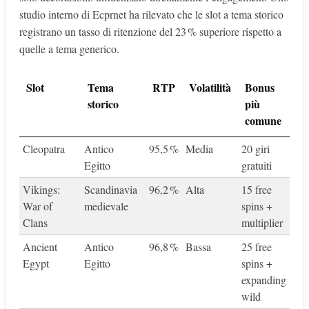
studio interno di Ecprnet ha rilevato che le slot a tema storico
registrano un tasso di ritenzione del 23 % superiore rispetto a
quelle a tema generico.
Slot
Tema
RTP
Volatilità
Bonus
storico
più
comune
Cleopatra
Antico
95,5 %
Media
20 giri
Egitto
gratuiti
Vikings:
Scandinavia
96,2 %
Alta
15 free
War of
medievale
spins +
Clans
multiplier
Ancient
Antico
96,8 %
Bassa
25 free
Egypt
Egitto
spins +
expanding
wild