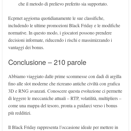
che il metodo di prelievo preferito sia supportato.
Ecprnet aggiorna quotidianamente le sue classifiche,
includendo le ultime promozioni Black Friday e le modifiche
normative. In questo modo, i giocatori possono prendere
decisioni informate, riducendo i rischi e massimizzando i
vantaggi dei bonus.
Conclusione – 210 parole
Abbiamo viaggiato dalle prime scommesse con dadi di argilla
fino alle slot moderne che ricreano antiche civiltà con grafica
3D e RNG avanzati. Conoscere questa evoluzione ci permette
di leggere le meccaniche attuali – RTP, volatilità, multipliers –
come una mappa del tesoro, pronta a guidarci verso i bonus
più redditizi.
Il Black Friday rappresenta l’occasione ideale per mettere in