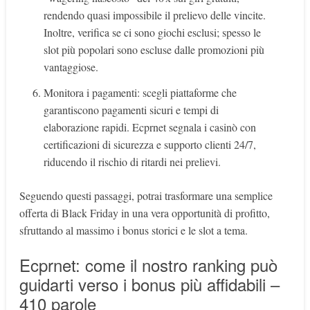
rendendo quasi impossibile il prelievo delle vincite.
Inoltre, verifica se ci sono giochi esclusi; spesso le
slot più popolari sono escluse dalle promozioni più
vantaggiose.
Monitora i pagamenti: scegli piattaforme che
garantiscono pagamenti sicuri e tempi di
elaborazione rapidi. Ecprnet segnala i casinò con
certificazioni di sicurezza e supporto clienti 24/7,
riducendo il rischio di ritardi nei prelievi.
Seguendo questi passaggi, potrai trasformare una semplice
offerta di Black Friday in una vera opportunità di profitto,
sfruttando al massimo i bonus storici e le slot a tema.
Ecprnet: come il nostro ranking può
guidarti verso i bonus più affidabili –
410 parole