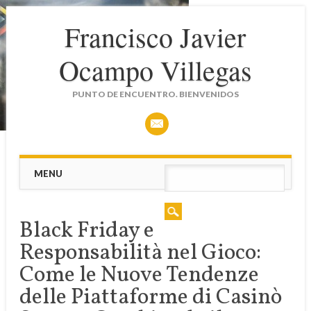
Francisco Javier
Ocampo Villegas
PUNTO DE ENCUENTRO. BIENVENIDOS
Main menu
Skip
MENU
to
content
Black Friday e
Responsabilità nel Gioco:
Come le Nuove Tendenze
delle Piattaforme di Casinò