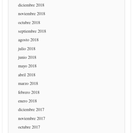
diciembre 2018
noviembre 2018
octubre 2018
septiembre 2018
agosto 2018
julio 2018
junio 2018
mayo 2018
abril 2018
marzo 2018
febrero 2018
enero 2018
diciembre 2017
noviembre 2017
octubre 2017