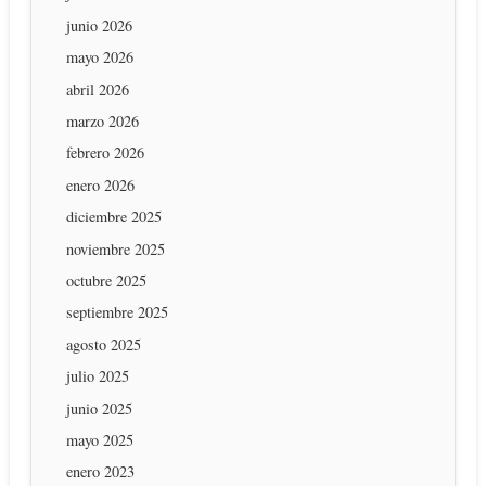
junio 2026
mayo 2026
abril 2026
marzo 2026
febrero 2026
enero 2026
diciembre 2025
noviembre 2025
octubre 2025
septiembre 2025
agosto 2025
julio 2025
junio 2025
mayo 2025
enero 2023