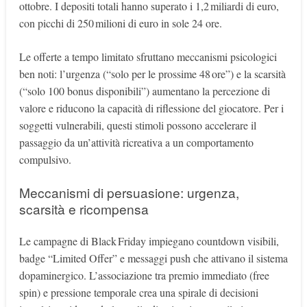
ottobre. I depositi totali hanno superato i 1,2 miliardi di euro,
con picchi di 250 milioni di euro in sole 24 ore.
Le offerte a tempo limitato sfruttano meccanismi psicologici
ben noti: l’urgenza (“solo per le prossime 48 ore”) e la scarsità
(“solo 100 bonus disponibili”) aumentano la percezione di
valore e riducono la capacità di riflessione del giocatore. Per i
soggetti vulnerabili, questi stimoli possono accelerare il
passaggio da un’attività ricreativa a un comportamento
compulsivo.
Meccanismi di persuasione: urgenza,
scarsità e ricompensa
Le campagne di Black Friday impiegano countdown visibili,
badge “Limited Offer” e messaggi push che attivano il sistema
dopaminergico. L’associazione tra premio immediato (free
spin) e pressione temporale crea una spirale di decisioni