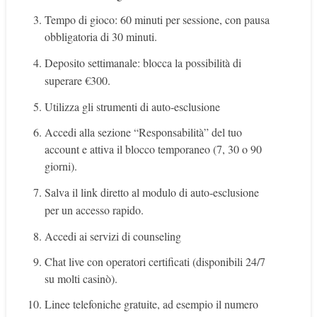
Tempo di gioco: 60 minuti per sessione, con pausa
obbligatoria di 30 minuti.
Deposito settimanale: blocca la possibilità di
superare €300.
Utilizza gli strumenti di auto‑esclusione
Accedi alla sezione “Responsabilità” del tuo
account e attiva il blocco temporaneo (7, 30 o 90
giorni).
Salva il link diretto al modulo di auto‑esclusione
per un accesso rapido.
Accedi ai servizi di counseling
Chat live con operatori certificati (disponibili 24/7
su molti casinò).
Linee telefoniche gratuite, ad esempio il numero