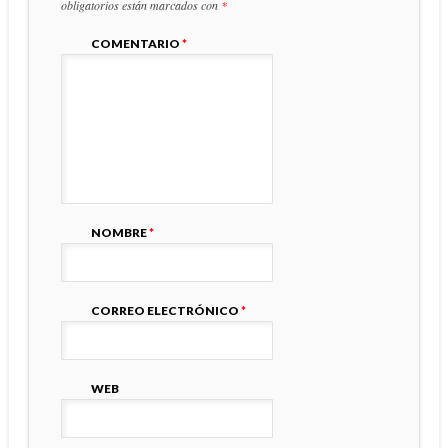
obligatorios están marcados con
*
COMENTARIO
*
NOMBRE
*
CORREO ELECTRÓNICO
*
WEB