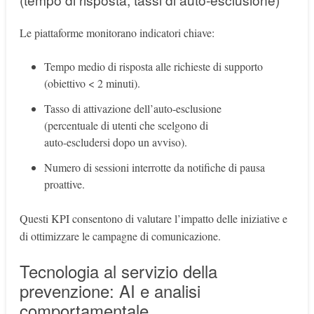
Le piattaforme monitorano indicatori chiave:
Tempo medio di risposta alle richieste di supporto
(obiettivo < 2 minuti).
Tasso di attivazione dell’auto‑esclusione
(percentuale di utenti che scelgono di
auto‑escludersi dopo un avviso).
Numero di sessioni interrotte da notifiche di pausa
proattive.
Questi KPI consentono di valutare l’impatto delle iniziative e
di ottimizzare le campagne di comunicazione.
Tecnologia al servizio della
prevenzione: AI e analisi
comportamentale