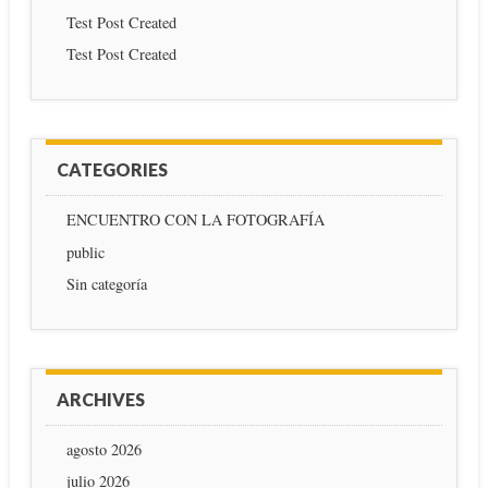
Test Post Created
Test Post Created
CATEGORIES
ENCUENTRO CON LA FOTOGRAFÍA
public
Sin categoría
ARCHIVES
agosto 2026
julio 2026