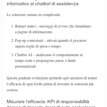
informativo al chatbot di assistenza
Le soluzioni variano in complessità:
Banner statici – messaggi di avviso che rimandano
a pagine di informazione.
Pop‑up contestuali – attivati quando il giocatore
supera soglie di spesa o tempo.
Chatbot AI – analizzano il comportamento in
tempo reale e propongono pause o limiti
personalizzati.
Questa graduale evoluzione permette agli operatori di testare
l’efficacia di ogni livello prima di investire in soluzioni più
costose.
Misurare l’efficacia: KPI di responsabilità
(tempo di risposta, tassi di auto‑esclusione)