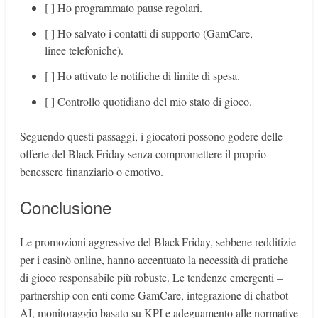
[ ] Ho programmato pause regolari.
[ ] Ho salvato i contatti di supporto (GamCare,
linee telefoniche).
[ ] Ho attivato le notifiche di limite di spesa.
[ ] Controllo quotidiano del mio stato di gioco.
Seguendo questi passaggi, i giocatori possono godere delle
offerte del Black Friday senza compromettere il proprio
benessere finanziario o emotivo.
Conclusione
Le promozioni aggressive del Black Friday, sebbene redditizie
per i casinò online, hanno accentuato la necessità di pratiche
di gioco responsabile più robuste. Le tendenze emergenti –
partnership con enti come GamCare, integrazione di chatbot
AI, monitoraggio basato su KPI e adeguamento alle normative