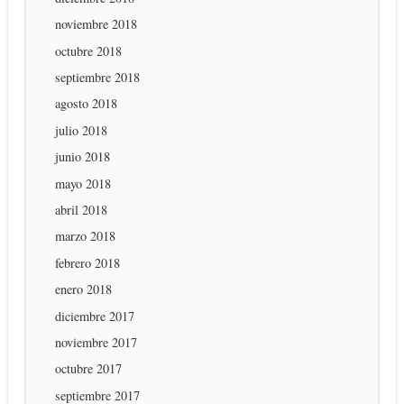
noviembre 2018
octubre 2018
septiembre 2018
agosto 2018
julio 2018
junio 2018
mayo 2018
abril 2018
marzo 2018
febrero 2018
enero 2018
diciembre 2017
noviembre 2017
octubre 2017
septiembre 2017