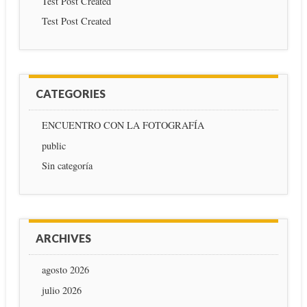
Test Post Created
Test Post Created
CATEGORIES
ENCUENTRO CON LA FOTOGRAFÍA
public
Sin categoría
ARCHIVES
agosto 2026
julio 2026