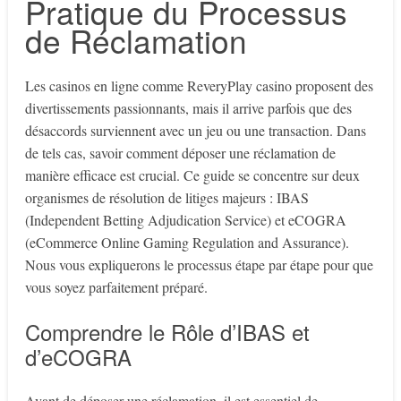
Pratique du Processus
de Réclamation
Les casinos en ligne comme ReveryPlay casino proposent des
divertissements passionnants, mais il arrive parfois que des
désaccords surviennent avec un jeu ou une transaction. Dans
de tels cas, savoir comment déposer une réclamation de
manière efficace est crucial. Ce guide se concentre sur deux
organismes de résolution de litiges majeurs : IBAS
(Independent Betting Adjudication Service) et eCOGRA
(eCommerce Online Gaming Regulation and Assurance).
Nous vous expliquerons le processus étape par étape pour que
vous soyez parfaitement préparé.
Comprendre le Rôle d’IBAS et
d’eCOGRA
Avant de déposer une réclamation, il est essentiel de