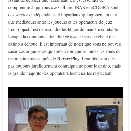
comprendre à qui vous avez affaire. IBAS et eCOGRA sont
des services indépendants et impartiaux qui agissent en tant
que médiateurs entre les joueurs et les opérateurs de jeux.
Leur objectif est de résoudre les litiges de manière équitable
lorsque la communication directe avec le service client du
casino a échoué. Il est important de noter que vous ne pouvez
saisir ces organismes qu’après avoir épuisé toutes les voies de
ReveryPlay
recours internes auprès de
. Leur décision n’est
pas toujours juridiquement contraignante pour le casino, mais
la grande majorité des opérateurs licenciés les respectent.