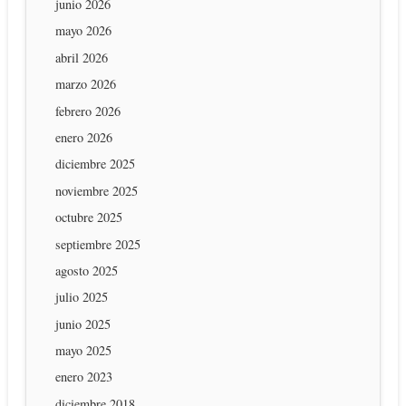
junio 2026
mayo 2026
abril 2026
marzo 2026
febrero 2026
enero 2026
diciembre 2025
noviembre 2025
octubre 2025
septiembre 2025
agosto 2025
julio 2025
junio 2025
mayo 2025
enero 2023
diciembre 2018