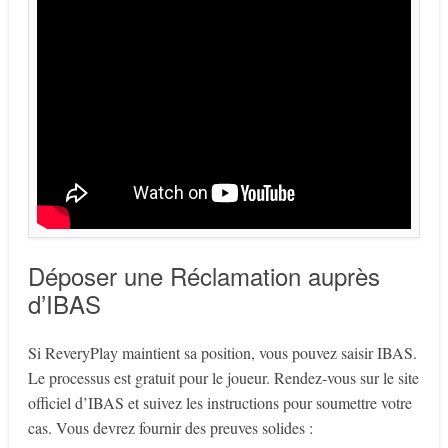
Déposer une Réclamation auprès
d’IBAS
Si ReveryPlay maintient sa position, vous pouvez saisir IBAS.
Le processus est gratuit pour le joueur. Rendez-vous sur le site
officiel d’IBAS et suivez les instructions pour soumettre votre
cas. Vous devrez fournir des preuves solides :