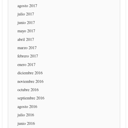
agosto 2017
julio 2017
junio 2017
mayo 2017
abril 2017
marzo 2017
febrero 2017
enero 2017
diciembre 2016
noviembre 2016
octubre 2016
septiembre 2016
agosto 2016
julio 2016
junio 2016