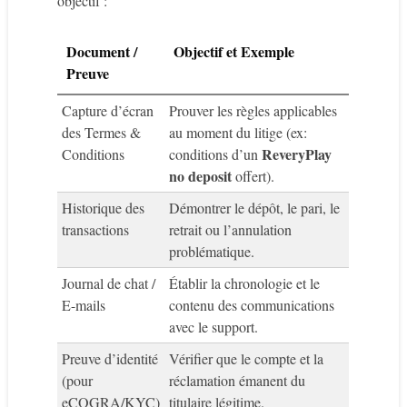
objectif :
Document /
Objectif et Exemple
Preuve
Capture d’écran
Prouver les règles applicables
des Termes &
au moment du litige (ex:
ReveryPlay
Conditions
conditions d’un
no deposit
offert).
Historique des
Démontrer le dépôt, le pari, le
transactions
retrait ou l’annulation
problématique.
Journal de chat /
Établir la chronologie et le
E-mails
contenu des communications
avec le support.
Preuve d’identité
Vérifier que le compte et la
(pour
réclamation émanent du
eCOGRA/KYC)
titulaire légitime.