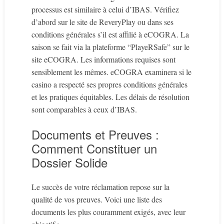
processus est similaire à celui d’IBAS. Vérifiez
d’abord sur le site de ReveryPlay ou dans ses
conditions générales s’il est affilié à eCOGRA. La
saison se fait via la plateforme “PlayeRSafe” sur le
site eCOGRA. Les informations requises sont
sensiblement les mêmes. eCOGRA examinera si le
casino a respecté ses propres conditions générales
et les pratiques équitables. Les délais de résolution
sont comparables à ceux d’IBAS.
Documents et Preuves :
Comment Constituer un
Dossier Solide
Le succès de votre réclamation repose sur la
qualité de vos preuves. Voici une liste des
documents les plus couramment exigés, avec leur