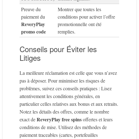
Preuve du
Montrer que toutes les
paiement du
conditions pour activer l’offre
ReveryPlay
promotionnelle ont été
promo code
remplies.
Conseils pour Éviter les
Litiges
La meilleure réclamation est celle que vous n’avez
pas à déposer. Pour minimiser les risques de
problèmes, suivez ces conseils pratiques : Lisez
attentivement les conditions générales, en
particulier celles relatives aux bonus et aux retraits.
Notez les détails des offres, comme le nombre
ReveryPlay free spins
exact de
offertes et leurs
conditions de mise. Utilisez des méthodes de
paiement traceables (cartes, portefeuilles