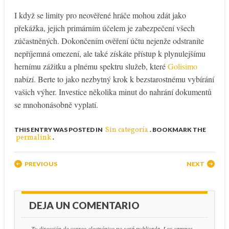
I když se limity pro neověřené hráče mohou zdát jako
překážka, jejich primárním účelem je zabezpečení všech
zúčastněných. Dokončením ověření účtu nejenže odstraníte
nepříjemná omezení, ale také získáte přístup k plynulejšímu
hernímu zážitku a plnému spektru služeb, které
Golisimo
nabízí. Berte to jako nezbytný krok k bezstarostnému vybírání
vašich výher. Investice několika minut do nahrání dokumentů
se mnohonásobně vyplatí.
Sin categoría
THIS ENTRY WAS POSTED IN
. BOOKMARK THE
permalink
.
Post navigation
PREVIOUS
NEXT
DEJA UN COMENTARIO
Tu dirección de correo electrónico no será publicada.
Los campos