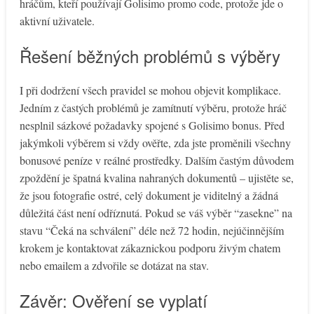
hráčům, kteří používají Golisimo promo code, protože jde o
aktivní uživatele.
Řešení běžných problémů s výběry
I při dodržení všech pravidel se mohou objevit komplikace.
Jedním z častých problémů je zamítnutí výběru, protože hráč
nesplnil sázkové požadavky spojené s Golisimo bonus. Před
jakýmkoli výběrem si vždy ověřte, zda jste proměnili všechny
bonusové peníze v reálné prostředky. Dalším častým důvodem
zpoždění je špatná kvalina nahraných dokumentů – ujistěte se,
že jsou fotografie ostré, celý dokument je viditelný a žádná
důležitá část není odříznutá. Pokud se váš výběr “zasekne” na
stavu “Čeká na schválení” déle než 72 hodin, nejúčinnějším
krokem je kontaktovat zákaznickou podporu živým chatem
nebo emailem a zdvořile se dotázat na stav.
Závěr: Ověření se vyplatí