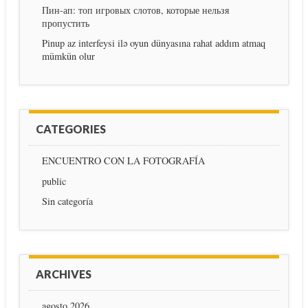
Пин-ап: топ игровых слотов, которые нельзя
пропустить
Pinup az interfeysi ilə oyun dünyasına rahat addım atmaq
mümkün olur
CATEGORIES
ENCUENTRO CON LA FOTOGRAFÍA
public
Sin categoría
ARCHIVES
agosto 2026