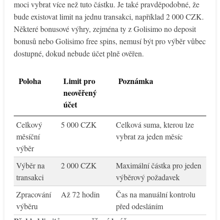
moci vybrat více než tuto částku. Je také pravděpodobné, že
bude existovat limit na jednu transakci, například 2 000 CZK.
Některé bonusové výhry, zejména ty z Golisimo no deposit
bonusů nebo Golisimo free spins, nemusí být pro výběr vůbec
dostupné, dokud nebude účet plně ověřen.
Poloha
Limit pro
Poznámka
neověřený
účet
Celkový
5 000 CZK
Celková suma, kterou lze
měsíční
vybrat za jeden měsíc
výběr
Výběr na
2 000 CZK
Maximální částka pro jeden
transakci
výběrový požadavek
Zpracování
Až 72 hodin
Čas na manuální kontrolu
výběru
před odesláním