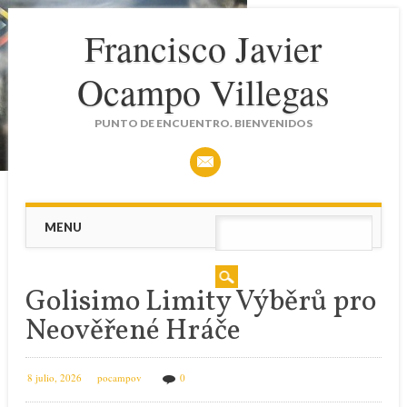
Francisco Javier
Ocampo Villegas
PUNTO DE ENCUENTRO. BIENVENIDOS
Main menu
Skip
MENU
to
content
Golisimo Limity Výběrů pro
Neověřené Hráče
8 julio, 2026
pocampov
0