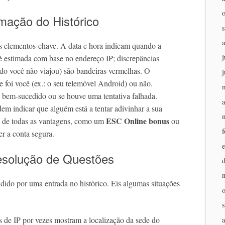
rmação do Histórico
tes elementos-chave. A data e hora indicam quando a
j
 é estimada com base no endereço IP; discrepâncias
ndo você não viajou) são bandeiras vermelhas. O
j
e foi você (ex.: o seu telemóvel Android) ou não.
oi bem-sucedido ou se houve uma tentativa falhada.
a
dem indicar que alguém está a tentar adivinhar a sua
ESC Online bonus
ia de todas as vantagens, como um
ou
f
er a conta segura.
solução de Questões
ndido por uma entrada no histórico. Eis algumas situações
 de IP por vezes mostram a localização da sede do