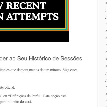
j
j
der ao Seu Histórico de Sessões
 simples que demora menos de um minuto. Siga estes
j
j
te oficial.
a
 ou “Definições de Perfil”. Esta opção está
erior direito do ecrã.