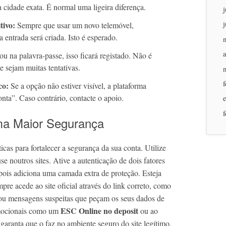
a cidade exata. É normal uma ligeira diferença.
j
tivo:
j
Sempre que usar um novo telemóvel,
entrada será criada. Isto é esperado.
a
u na palavra-passe, isso ficará registado. Não é
 sejam muitas tentativas.
f
co:
Se a opção não estiver visível, a plataforma
ta”. Caso contrário, contacte o apoio.
f
uma Maior Segurança
ticas para fortalecer a segurança da sua conta. Utilize
e noutros sites. Ative a autenticação de dois fatores
 pois adiciona uma camada extra de proteção. Esteja
mpre acede ao site oficial através do link correto, como
ou mensagens suspeitas que peçam os seus dados de
ESC Online no deposit
romocionais como um
ou ao
 garanta que o faz no ambiente seguro do site legítimo.