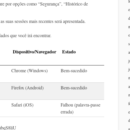
f
ure por opções como “Segurança”, “Histórico de
as suas sessões mais recentes será apresentada.
ados que você irá encontrar.
Dispositivo/Navegador
Estado
j
j
Chrome (Windows)
Bem-sucedido
a
Firefox (Android)
Bem-sucedido
f
Safari (iOS)
Falhou (palavra-passe
errada)
ubqS8liU