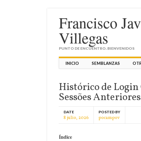
Francisco Ja
Villegas
PUNTO DE ENCUENTRO. BIENVENIDOS
Main menu
Skip
INICIO
SEMBLANZAS
OT
to
content
Histórico de Login
Sessões Anteriores
DATE
POSTED BY
8 julio, 2026
pocampov
Índice