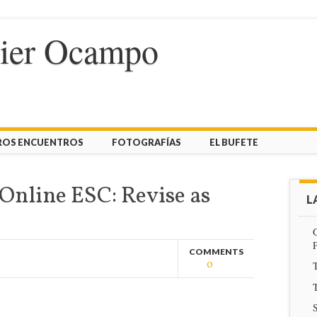
vier Ocampo
ROS ENCUENTROS
FOTOGRAFÍAS
EL BUFETE
 Online ESC: Revise as
L
COMMENTS
0
T
T