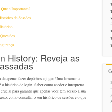
T
r Que é Importante?
T
istórico de Sessões
M
i
istórico
T
 Questões
T
Segurança
T
n History: Reveja as
Passadas
C
m de apenas fazer depósitos e jogar. Uma ferramenta
 o histórico de login. Saber como aceder e interpretar
 crucial para garantir que apenas você tem acesso à sua
p
passo, como consultar o seu histórico de sessões e o que
S