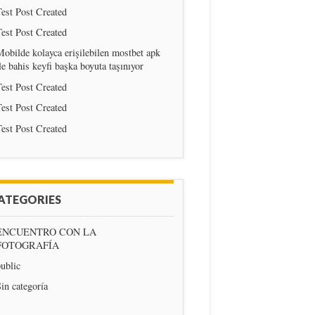
est Post Created
est Post Created
obilde kolayca erişilebilen mostbet apk
le bahis keyfi başka boyuta taşınıyor
est Post Created
est Post Created
est Post Created
ATEGORIES
ENCUENTRO CON LA
FOTOGRAFÍA
ublic
in categoría