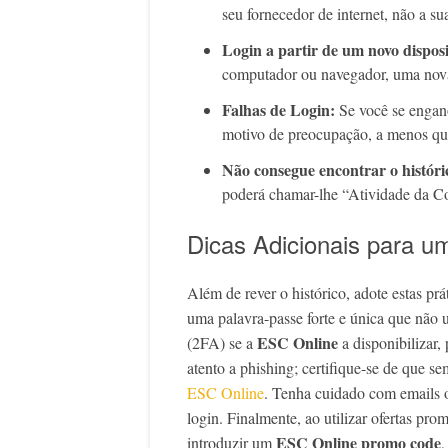
seu fornecedor de internet, não a su
Login a partir de um novo disposi
computador ou navegador, uma nova 
Falhas de Login:
Se você se engano
motivo de preocupação, a menos que
Não consegue encontrar o históri
poderá chamar-lhe “Atividade da Con
Dicas Adicionais para 
Além de rever o histórico, adote estas prá
uma palavra-passe forte e única que não us
ESC Online
(2FA) se a
a disponibilizar,
atento a phishing; certifique-se de que se
ESC Online
. Tenha cuidado com emails 
login. Finalmente, ao utilizar ofertas p
ESC Online promo code
introduzir um
,