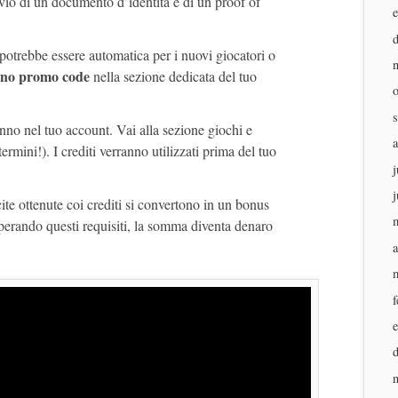
vio di un documento d’identità e di un proof of
 potrebbe essere automatica per i nuovi giocatori o
ano promo code
nella sezione dedicata del tuo
anno nel tuo account. Vai alla sezione giochi e
 termini!). I crediti verranno utilizzati prima del tuo
j
j
te ottenute coi crediti si convertono in un bonus
perando questi requisiti, la somma diventa denaro
a
f