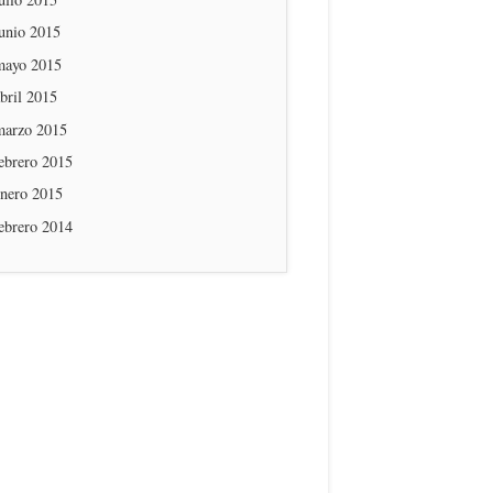
unio 2015
mayo 2015
bril 2015
marzo 2015
ebrero 2015
enero 2015
ebrero 2014