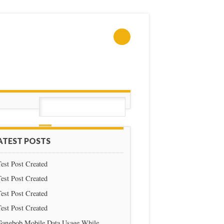
ATEST POSTS
est Post Created
est Post Created
est Post Created
est Post Created
Gangbob Mobile Data Usage While