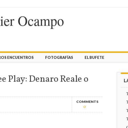
vier Ocampo
ROS ENCUENTROS
FOTOGRAFÍAS
EL BUFETE
ee Play: Denaro Reale o
L
T
T
COMMENTS
0
T
T