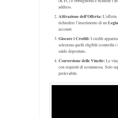
(KYC) è obbligatoria e richiede l’in
address.
Attivazione dell’Offerta:
L’offerta
Legi
richiedere l’inserimento di un
account.
Giocare i Crediti:
I crediti apparir
seleziona quelli eligibili (controlla i
saldo depositato.
Conversione delle Vincite:
Le vinci
con requisiti di scommessa. Solo su
prelevabile.