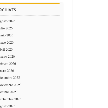
RCHIVES
agosto 2026
ulio 2026
unio 2026
mayo 2026
bril 2026
marzo 2026
ebrero 2026
enero 2026
diciembre 2025
noviembre 2025
octubre 2025
septiembre 2025
agosto 2025