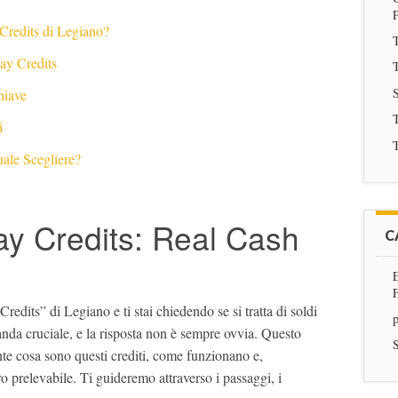
Credits di Legiano?
T
lay Credits
T
hiave
T
i
T
uale Scegliere?
ay Credits: Real Cash
C
Credits” di Legiano e ti stai chiedendo se si tratta di soldi
p
da cruciale, e la risposta non è sempre ovvia. Questo
S
nte cosa sono questi crediti, come funzionano e,
ro prelevabile. Ti guideremo attraverso i passaggi, i