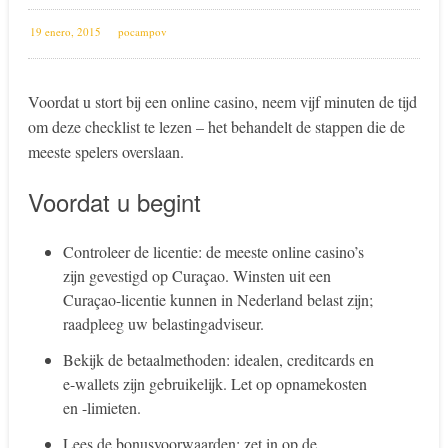
19 enero, 2015
pocampov
Voordat u stort bij een online casino, neem vijf minuten de tijd
om deze checklist te lezen – het behandelt de stappen die de
meeste spelers overslaan.
Voordat u begint
Controleer de licentie: de meeste online casino’s
zijn gevestigd op Curaçao. Winsten uit een
Curaçao-licentie kunnen in Nederland belast zijn;
raadpleeg uw belastingadviseur.
Bekijk de betaalmethoden: idealen, creditcards en
e-wallets zijn gebruikelijk. Let op opnamekosten
en -limieten.
Lees de bonusvoorwaarden: zet in op de