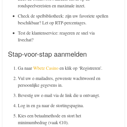
rondspeelvereisten en maximale inzet.
Check de spelbibliotheek: zijn uw favoriete spellen
beschikbaar? Let op RTP-percentages.
Test de klantenservice: reageren ze snel via
livechat?
Stap-voor-stap aanmelden
Ga naar
Wbetz Casino
en klik op ‘Registreren’.
Vul uw e-mailadres, gewenste wachtwoord en
persoonlijke gegevens in.
Bevestig uw e-mail via de link die u ontvangt.
Log in en ga naar de stortingspagina.
Kies een betaalmethode en stort het
minimumbedrag (vaak €10).