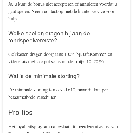
Ja, u kunt de bonus niet accepteren of annuleren voordat u
gaat spelen. Neem contact op met de klantenservice voor
hulp.
Welke spellen dragen bij aan de
rondspeelvereiste?
Gokkasten dragen doorgaans 100% bij, tafelsommen en
videoslots met jackpot soms minder (bijv. 10–20%).
Wat is de minimale storting?
De minimale storting is meestal €10, maar dit kan per
betaalmethode verschillen.
Pro-tips
Het loyaliteitsprogramma bestaat uit meerdere niveaus: van