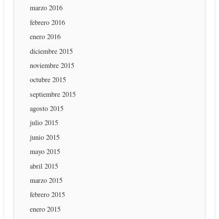
marzo 2016
febrero 2016
enero 2016
diciembre 2015
noviembre 2015
octubre 2015
septiembre 2015
agosto 2015
julio 2015
junio 2015
mayo 2015
abril 2015
marzo 2015
febrero 2015
enero 2015