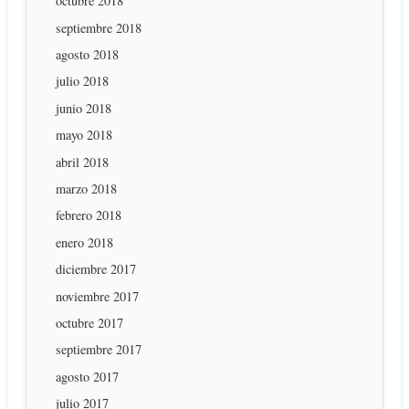
octubre 2018
septiembre 2018
agosto 2018
julio 2018
junio 2018
mayo 2018
abril 2018
marzo 2018
febrero 2018
enero 2018
diciembre 2017
noviembre 2017
octubre 2017
septiembre 2017
agosto 2017
julio 2017