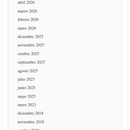
abril 2026
marzo 2026
febrero 2026
enero 2026
diciembre 2025
noviembre 2025
octubre 2025
septiembre 2025
agosto 2025
julio 2025
junio 2025
mayo 2025
enero 2023
diciembre 2018
noviembre 2018