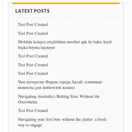
LATEST POSTS
Test Post Created
Test Post Created
Mobilde kolayca erişilebilen mostbet apk ile bahis keyfi
başka boyuta taşınıyor
Test Post Created
Test Post Created
Test Post Created
Чем интересен Форум города Аксай: ключевые
моменты для любителей казино
Navigating Australia’s Betting Sites Without the
Overwhelm
Test Post Created
Navigating your first bets without the clutter: a fresh
way to engage