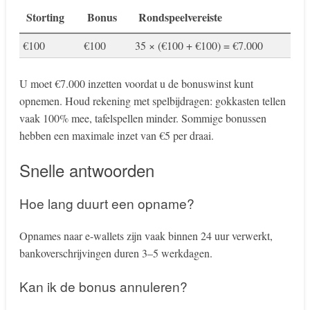
Storting
Bonus
Rondspeelvereiste
€100
€100
35 × (€100 + €100) = €7.000
U moet €7.000 inzetten voordat u de bonuswinst kunt
opnemen. Houd rekening met spelbijdragen: gokkasten tellen
vaak 100% mee, tafelspellen minder. Sommige bonussen
hebben een maximale inzet van €5 per draai.
Snelle antwoorden
Hoe lang duurt een opname?
Opnames naar e-wallets zijn vaak binnen 24 uur verwerkt,
bankoverschrijvingen duren 3–5 werkdagen.
Kan ik de bonus annuleren?