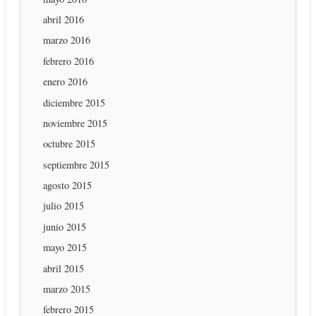
abril 2016
marzo 2016
febrero 2016
enero 2016
diciembre 2015
noviembre 2015
octubre 2015
septiembre 2015
agosto 2015
julio 2015
junio 2015
mayo 2015
abril 2015
marzo 2015
febrero 2015