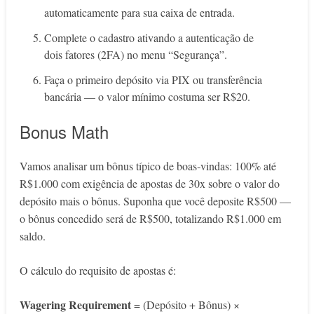
automaticamente para sua caixa de entrada.
Complete o cadastro ativando a autenticação de
dois fatores (2FA) no menu “Segurança”.
Faça o primeiro depósito via PIX ou transferência
bancária — o valor mínimo costuma ser R$20.
Bonus Math
Vamos analisar um bônus típico de boas‑vindas: 100% até
R$1.000 com exigência de apostas de 30x sobre o valor do
depósito mais o bônus. Suponha que você deposite R$500 —
o bônus concedido será de R$500, totalizando R$1.000 em
saldo.
O cálculo do requisito de apostas é:
Wagering Requirement
= (Depósito + Bônus) ×