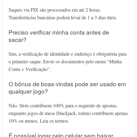
Saques via PIX são processados em até 2 horas.
Transferências bancárias podem levar de 1 a 3 dias úteis.
Preciso verificar minha conta antes de
sacar?
Sim, a verificação de identidade e endereço é obrigatória para
o primeiro saque. Envie os documentos pelo menu “Minha
Conta > Verificação”.
O bônus de boas‑vindas pode ser usado em
qualquer jogo?
Não. Slots contribuem 100% para o requisito de apostas,
enquanto jogos de mesa (blackjack, roleta) contribuem apenas
10% ou menos. Leia os termos.
É possível jogar pelo celular sem baixar