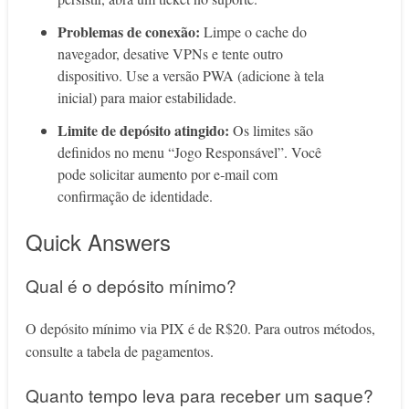
Problemas de conexão:
Limpe o cache do
navegador, desative VPNs e tente outro
dispositivo. Use a versão PWA (adicione à tela
inicial) para maior estabilidade.
Limite de depósito atingido:
Os limites são
definidos no menu “Jogo Responsável”. Você
pode solicitar aumento por e‑mail com
confirmação de identidade.
Quick Answers
Qual é o depósito mínimo?
O depósito mínimo via PIX é de R$20. Para outros métodos,
consulte a tabela de pagamentos.
Quanto tempo leva para receber um saque?