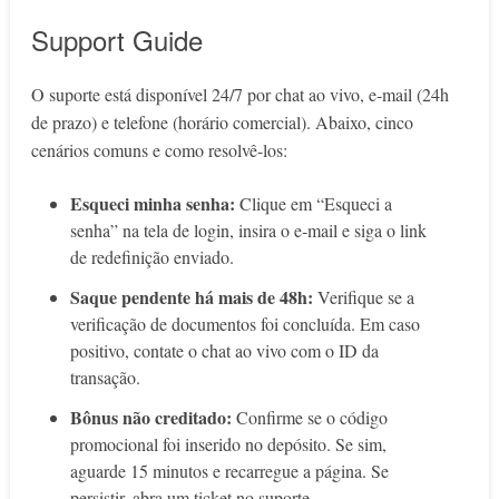
Support Guide
O suporte está disponível 24/7 por chat ao vivo, e‑mail (24h
de prazo) e telefone (horário comercial). Abaixo, cinco
cenários comuns e como resolvê-los:
Esqueci minha senha:
Clique em “Esqueci a
senha” na tela de login, insira o e‑mail e siga o link
de redefinição enviado.
Saque pendente há mais de 48h:
Verifique se a
verificação de documentos foi concluída. Em caso
positivo, contate o chat ao vivo com o ID da
transação.
Bônus não creditado:
Confirme se o código
promocional foi inserido no depósito. Se sim,
aguarde 15 minutos e recarregue a página. Se
persistir, abra um ticket no suporte.