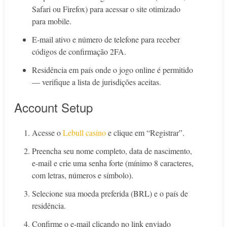
Safari ou Firefox) para acessar o site otimizado
para mobile.
E‑mail ativo e número de telefone para receber
códigos de confirmação 2FA.
Residência em país onde o jogo online é permitido
— verifique a lista de jurisdições aceitas.
Account Setup
Acesse o
Lebull casino
e clique em “Registrar”.
Preencha seu nome completo, data de nascimento,
e‑mail e crie uma senha forte (mínimo 8 caracteres,
com letras, números e símbolo).
Selecione sua moeda preferida (BRL) e o país de
residência.
Confirme o e‑mail clicando no link enviado