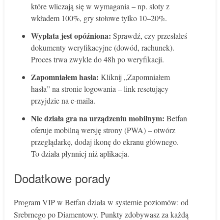
które wliczają się w wymagania – np. sloty z
wkładem 100%, gry stołowe tylko 10–20%.
Wypłata jest opóźniona:
Sprawdź, czy przesłałeś
dokumenty weryfikacyjne (dowód, rachunek).
Proces trwa zwykle do 48h po weryfikacji.
Zapomniałem hasła:
Kliknij „Zapomniałem
hasła” na stronie logowania – link resetujący
przyjdzie na e-maila.
Nie działa gra na urządzeniu mobilnym:
Betfan
oferuje mobilną wersję strony (PWA) – otwórz
przeglądarkę, dodaj ikonę do ekranu głównego.
To działa płynniej niż aplikacja.
Dodatkowe porady
Program VIP w Betfan działa w systemie poziomów: od
Srebrnego po Diamentowy. Punkty zdobywasz za każdą