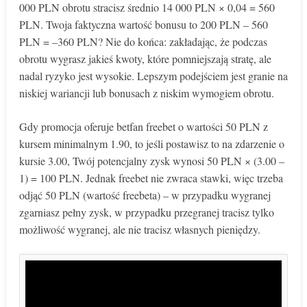
000 PLN obrotu stracisz średnio 14 000 PLN × 0,04 = 560
PLN. Twoja faktyczna wartość bonusu to 200 PLN – 560
PLN = –360 PLN? Nie do końca: zakładając, że podczas
obrotu wygrasz jakieś kwoty, które pomniejszają stratę, ale
nadal ryzyko jest wysokie. Lepszym podejściem jest granie na
niskiej wariancji lub bonusach z niskim wymogiem obrotu.
Gdy promocja oferuje betfan freebet o wartości 50 PLN z
kursem minimalnym 1.90, to jeśli postawisz to na zdarzenie o
kursie 3.00, Twój potencjalny zysk wynosi 50 PLN × (3.00 –
1) = 100 PLN. Jednak freebet nie zwraca stawki, więc trzeba
odjąć 50 PLN (wartość freebeta) – w przypadku wygranej
zgarniasz pełny zysk, w przypadku przegranej tracisz tylko
możliwość wygranej, ale nie tracisz własnych pieniędzy.