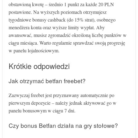
obstawioną kwotę – średnio 1 punkt za każde 20 PLN
postawione. Na wyższych poziomach otrzymujesz
tygodniowe bonusy cashback (do 15% strat), osobnego
menedżera konta oraz wyższe limity wypłat. Aby
awansować, musisz zgromadzić określoną liczbę punktów w
ciągu miesiąca. Warto regularnie sprawdzać swoją progresję
w panelu lojalnościowym.
Krótkie odpowiedzi
Jak otrzymać betfan freebet?
Zazwyczaj freebet jest przyznawany automatycznie po
pierwszym depozycie – należy jednak aktywować go w
panelu bonusowym w ciągu 7 dni.
Czy bonus Betfan działa na gry stołowe?