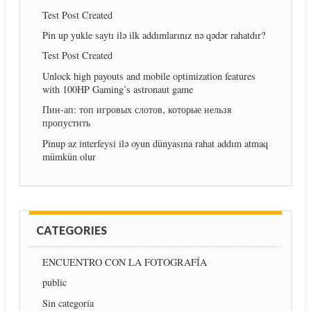
Test Post Created
Pin up yukle saytı ilə ilk addımlarınız nə qədər rahatdır?
Test Post Created
Unlock high payouts and mobile optimization features
with 100HP Gaming’s astronaut game
Пин-ап: топ игровых слотов, которые нельзя
пропустить
Pinup az interfeysi ilə oyun dünyasına rahat addım atmaq
mümkün olur
CATEGORIES
ENCUENTRO CON LA FOTOGRAFÍA
public
Sin categoría