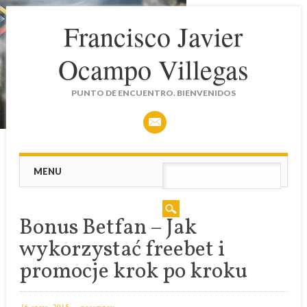
Francisco Javier
Ocampo Villegas
PUNTO DE ENCUENTRO. BIENVENIDOS
Main menu
Skip
MENU
to
content
Bonus Betfan – Jak
wykorzystać freebet i
promocje krok po kroku
16 enero, 2015
pocampov