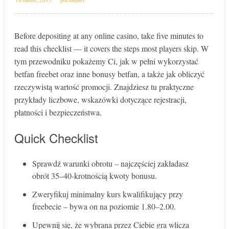
Before depositing at any online casino, take five minutes to
read this checklist — it covers the steps most players skip. W
tym przewodniku pokażemy Ci, jak w pełni wykorzystać
betfan freebet oraz inne bonusy betfan, a także jak obliczyć
rzeczywistą wartość promocji. Znajdziesz tu praktyczne
przykłady liczbowe, wskazówki dotyczące rejestracji,
płatności i bezpieczeństwa.
Quick Checklist
Sprawdź warunki obrotu – najczęściej zakładasz
obrót 35–40-krotnością kwoty bonusu.
Zweryfikuj minimalny kurs kwalifikujący przy
freebecie – bywa on na poziomie 1.80–2.00.
Upewnij się, że wybrana przez Ciebie gra wlicza