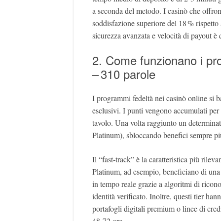
a seconda del metodo. I casinò che offro
soddisfazione superiore del 18 % rispetto
sicurezza avanzata e velocità di payout è q
2. Come funzionano i pro
– 310 parole
I programmi fedeltà nei casinò online si b
esclusivi. I punti vengono accumulati per 
tavolo. Una volta raggiunto un determinato 
Platinum), sbloccando benefici sempre pi
Il “fast‑track” è la caratteristica più rile
Platinum, ad esempio, beneficiano di una
in tempo reale grazie a algoritmi di ricon
identità verificato. Inoltre, questi tier h
portafogli digitali premium o linee di cred
48‑72 ore.