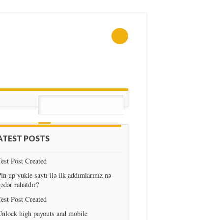
ATEST POSTS
est Post Created
in up yukle saytı ilə ilk addımlarınız nə
ədər rahatdır?
est Post Created
nlock high payouts and mobile