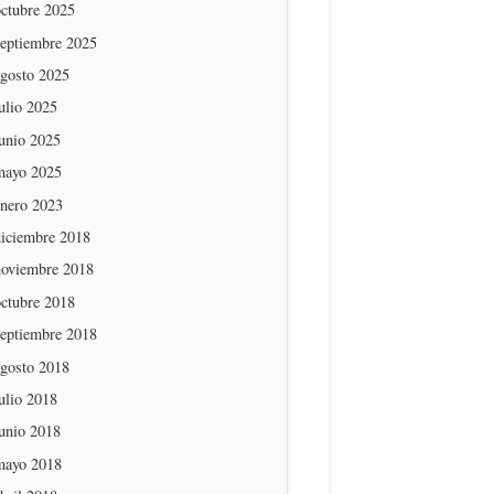
octubre 2025
septiembre 2025
agosto 2025
ulio 2025
unio 2025
mayo 2025
enero 2023
diciembre 2018
noviembre 2018
octubre 2018
septiembre 2018
agosto 2018
ulio 2018
unio 2018
mayo 2018