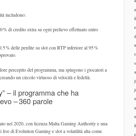
a
ità includono:
f
0 % di credito extra su ogni prelievo effettuato entro
 5 % delle perdite su slot con RTP inferiore al 95 %
approvato.
alore percepito del programma, ma spingono i giocatori a
creando un circolo virtuoso di velocità e fedeltà.
j
j
y” – il programma che ha
ievo – 360 parole
a
iato nel 2020, con licenza Malta Gaming Authority e una
f
oli live di Evolution Gaming e slot a volatilità alta come