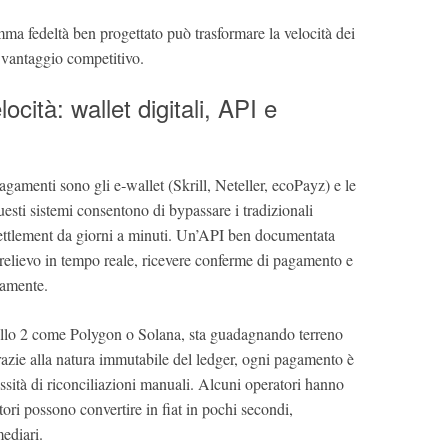
a fedeltà ben progettato può trasformare la velocità dei
 vantaggio competitivo.
ocità: wallet digitali, API e
agamenti sono gli e‑wallet (Skrill, Neteller, ecoPayz) e le
esti sistemi consentono di bypassare i tradizionali
 settlement da giorni a minuti. Un’API ben documentata
 prelievo in tempo reale, ricevere conferme di pagamento e
eamente.
livello 2 come Polygon o Solana, sta guadagnando terreno
Grazie alla natura immutabile del ledger, ogni pagamento è
ssità di riconciliazioni manuali. Alcuni operatori hanno
tori possono convertire in fiat in pochi secondi,
ediari.