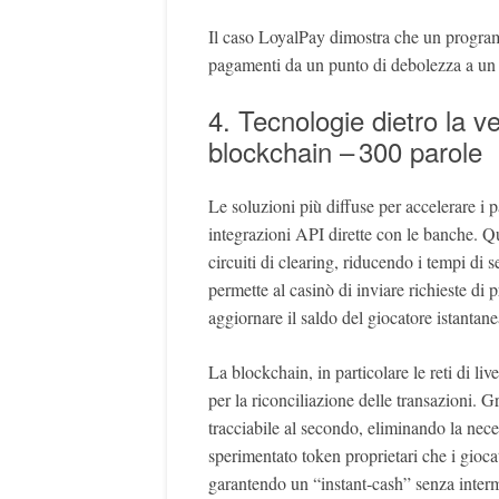
Il caso LoyalPay dimostra che un programm
pagamenti da un punto di debolezza a un
4. Tecnologie dietro la vel
blockchain – 300 parole
Le soluzioni più diffuse per accelerare i p
integrazioni API dirette con le banche. Qu
circuiti di clearing, riducendo i tempi di
permette al casinò di inviare richieste di
aggiornare il saldo del giocatore istantan
La blockchain, in particolare le reti di 
per la riconciliazione delle transazioni. 
tracciabile al secondo, eliminando la nece
sperimentato token proprietari che i gioca
garantendo un “instant‑cash” senza interm