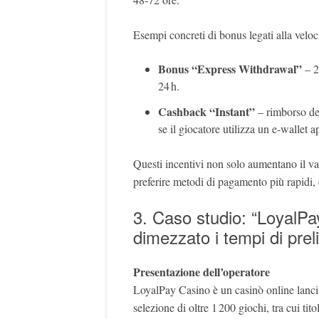
Esempi concreti di bonus legati alla veloc
Bonus “Express Withdrawal”
– 2
24 h.
Cashback “Instant”
– rimborso del
se il giocatore utilizza un e‑wallet 
Questi incentivi non solo aumentano il v
preferire metodi di pagamento più rapidi, 
3. Caso studio: “LoyalPa
dimezzato i tempi di prel
Presentazione dell’operatore
LoyalPay Casino è un casinò online lanc
selezione di oltre 1 200 giochi, tra cui tit