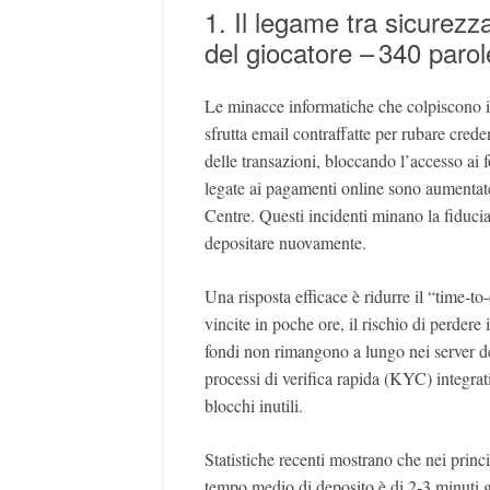
1. Il legame tra sicurez
del giocatore – 340 parol
Le minacce informatiche che colpiscono i 
sfrutta email contraffatte per rubare cred
delle transazioni, bloccando l’accesso ai f
legate ai pagamenti online sono aumenta
Centre. Questi incidenti minano la fiducia
depositare nuovamente.
Una risposta efficace è ridurre il “time‑t
vincite in poche ore, il rischio di perdere
fondi non rimangono a lungo nei server del 
processi di verifica rapida (KYC) integrati
blocchi inutili.
Statistiche recenti mostrano che nei prin
tempo medio di deposito è di 2‑3 minuti gr