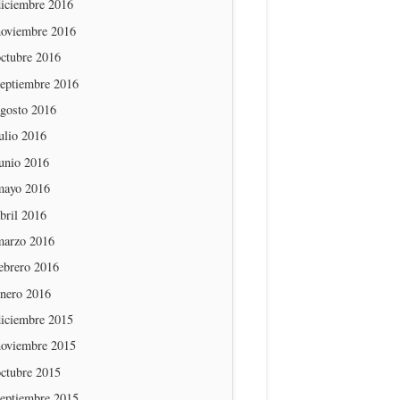
diciembre 2016
noviembre 2016
octubre 2016
septiembre 2016
agosto 2016
ulio 2016
unio 2016
mayo 2016
bril 2016
marzo 2016
ebrero 2016
enero 2016
diciembre 2015
noviembre 2015
octubre 2015
septiembre 2015