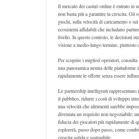
Il mercato dei casinò online è entrato in 
non basta più a garantire la crescita. Gli 
giochi, sulla velocità di caricamento o su
ecosistemi affidabili che includano partner 
livello. In questo contesto, le decisioni s
visione a medio‑lungo termine, piuttosto
Per scoprire i migliori operatori, consulta 
una panoramica neutra delle piattaforme d
rapidamente le offerte senza essere influe
Le partnership intelligenti rappresentano 
il pubblico, ridurre i costi di sviluppo i
una velocità che altrimenti sarebbe imposs
diventata un requisito non negoziabile; un
fiducia dei giocatori più rapidamente di qu
esplorerà, passo dopo passo, come combina
crescita solida e sostenibile.