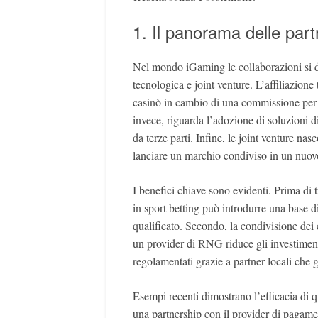
1. Il panorama delle par
Nel mondo iGaming le collaborazioni si de
tecnologica e joint venture. L’affiliazion
casinò in cambio di una commissione per o
invece, riguarda l’adozione di soluzioni d
da terze parti. Infine, le joint venture n
lanciare un marchio condiviso in un nuovo 
I benefici chiave sono evidenti. Prima di t
in sport betting può introdurre una base d
qualificato. Secondo, la condivisione dei 
un provider di RNG riduce gli investiment
regolamentati grazie a partner locali che 
Esempi recenti dimostrano l’efficacia di q
una partnership con il provider di pagam