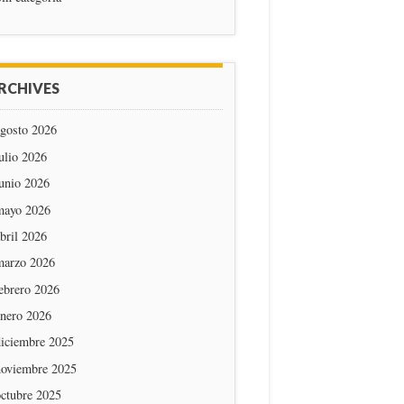
RCHIVES
agosto 2026
ulio 2026
unio 2026
mayo 2026
bril 2026
marzo 2026
ebrero 2026
enero 2026
diciembre 2025
noviembre 2025
octubre 2025