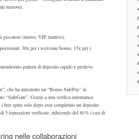
le turnover.
j
j
i giocatore (nuovo, VIP, inattivo).
a
porzionati: 30x per i welcome bonus, 15x per i
f
monitorino pattern di deposito rapido e prelievo
f
n”, che ha introdotto un “Bonus SafePay” in
nto “SafeGate”. Grazie a una verifica automatica
re i free spins solo dopo aver completato un deposito
i 5 transazioni verificate, riducendo del 40 % i casi di
ring nelle collaborazioni