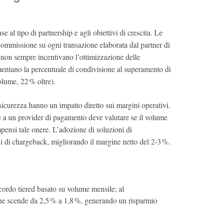
e al tipo di partnership e agli obiettivi di crescita. Le
 commissione su ogni transazione elaborata dal partner di
non sempre incentivano l’ottimizzazione delle
mentano la percentuale di condivisione al superamento di
olume, 22 % oltre).
 sicurezza hanno un impatto diretto sui margini operativi.
 a un provider di pagamento deve valutare se il volume
pensi tale onere. L’adozione di soluzioni di
 di chargeback, migliorando il margine netto del 2‑3 %.
cordo tiered basato su volume mensile; al
e scende da 2,5 % a 1,8 %, generando un risparmio