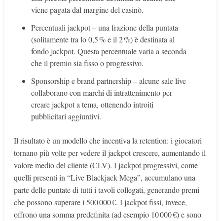
viene pagata dal margine del casinò.
Percentuali jackpot – una frazione della puntata
(solitamente tra lo 0,5 % e il 2 %) è destinata al
fondo jackpot. Questa percentuale varia a seconda
che il premio sia fisso o progressivo.
Sponsorship e brand partnership – alcune sale live
collaborano con marchi di intrattenimento per
creare jackpot a tema, ottenendo introiti
pubblicitari aggiuntivi.
Il risultato è un modello che incentiva la retention: i giocatori
tornano più volte per vedere il jackpot crescere, aumentando il
valore medio del cliente (CLV). I jackpot progressivi, come
quelli presenti in “Live Blackjack Mega”, accumulano una
parte delle puntate di tutti i tavoli collegati, generando premi
che possono superare i 500 000 €. I jackpot fissi, invece,
offrono una somma predefinita (ad esempio 10 000 €) e sono