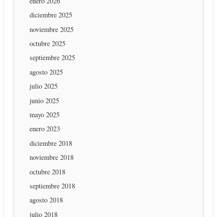
enero 2026
diciembre 2025
noviembre 2025
octubre 2025
septiembre 2025
agosto 2025
julio 2025
junio 2025
mayo 2025
enero 2023
diciembre 2018
noviembre 2018
octubre 2018
septiembre 2018
agosto 2018
julio 2018