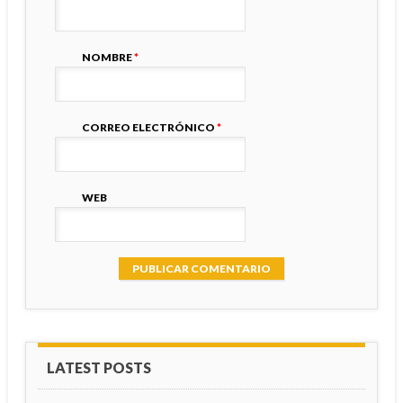
NOMBRE
*
CORREO ELECTRÓNICO
*
WEB
LATEST POSTS