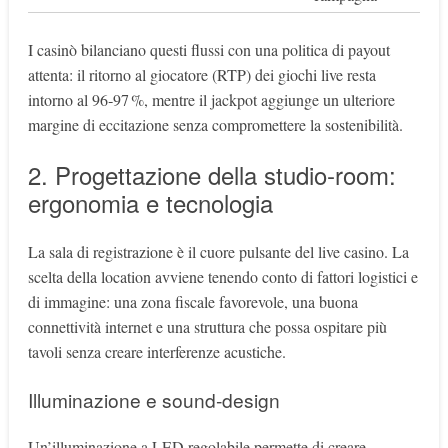
I casinò bilanciano questi flussi con una politica di payout
attenta: il ritorno al giocatore (RTP) dei giochi live resta
intorno al 96‑97 %, mentre il jackpot aggiunge un ulteriore
margine di eccitazione senza compromettere la sostenibilità.
2. Progettazione della studio‑room:
ergonomia e tecnologia
La sala di registrazione è il cuore pulsante del live casino. La
scelta della location avviene tenendo conto di fattori logistici e
di immagine: una zona fiscale favorevole, una buona
connettività internet e una struttura che possa ospitare più
tavoli senza creare interferenze acustiche.
Illuminazione e sound‑design
Un’illuminazione a LED regolabile permette di creare