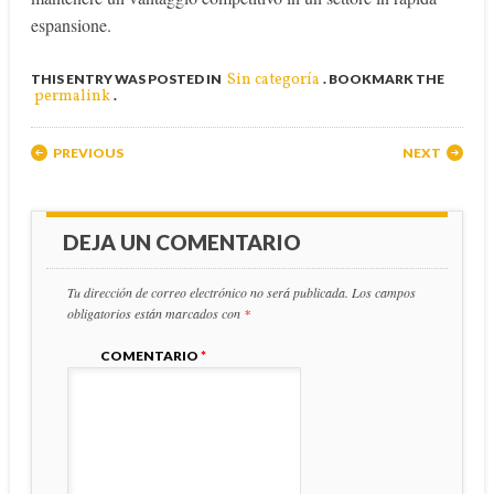
espansione.
Sin categoría
THIS ENTRY WAS POSTED IN
. BOOKMARK THE
permalink
.
Post navigation
PREVIOUS
NEXT
DEJA UN COMENTARIO
Tu dirección de correo electrónico no será publicada.
Los campos
obligatorios están marcados con
*
COMENTARIO
*