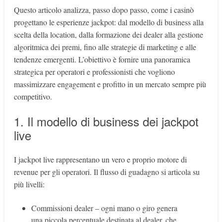
Questo articolo analizza, passo dopo passo, come i casinò
progettano le esperienze jackpot: dal modello di business alla
scelta della location, dalla formazione dei dealer alla gestione
algoritmica dei premi, fino alle strategie di marketing e alle
tendenze emergenti. L’obiettivo è fornire una panoramica
strategica per operatori e professionisti che vogliono
massimizzare engagement e profitto in un mercato sempre più
competitivo.
1. Il modello di business dei jackpot
live
I jackpot live rappresentano un vero e proprio motore di
revenue per gli operatori. Il flusso di guadagno si articola su
più livelli:
Commissioni dealer – ogni mano o giro genera
una piccola percentuale destinata al dealer, che