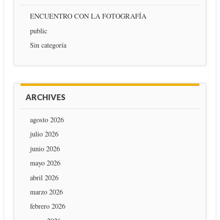
ENCUENTRO CON LA FOTOGRAFÍA
public
Sin categoría
ARCHIVES
agosto 2026
julio 2026
junio 2026
mayo 2026
abril 2026
marzo 2026
febrero 2026