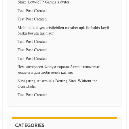
Stake Low-RTP Games à éviter
Test Post Created
Test Post Created
Mobilde kolayca erişilebilen mostbet apk ile bahis keyfi
başka boyuta taşınıyor
Test Post Created
Test Post Created
Test Post Created
Чем интересен Форум города Аксай: ключевые
моменты для любителей казино
Navigating Australia’s Betting Sites Without the
Overwhelm
Test Post Created
CATEGORIES