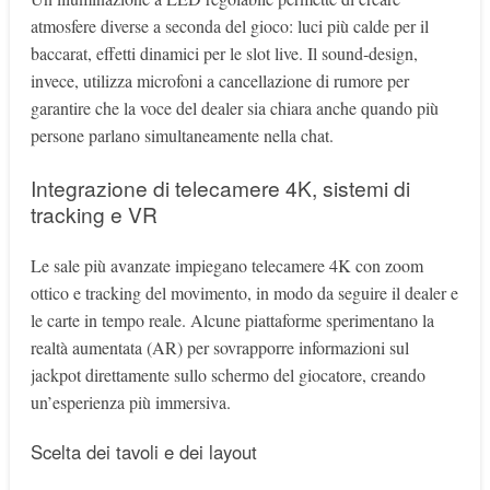
atmosfere diverse a seconda del gioco: luci più calde per il
baccarat, effetti dinamici per le slot live. Il sound‑design,
invece, utilizza microfoni a cancellazione di rumore per
garantire che la voce del dealer sia chiara anche quando più
persone parlano simultaneamente nella chat.
Integrazione di telecamere 4K, sistemi di
tracking e VR
Le sale più avanzate impiegano telecamere 4K con zoom
ottico e tracking del movimento, in modo da seguire il dealer e
le carte in tempo reale. Alcune piattaforme sperimentano la
realtà aumentata (AR) per sovrapporre informazioni sul
jackpot direttamente sullo schermo del giocatore, creando
un’esperienza più immersiva.
Scelta dei tavoli e dei layout