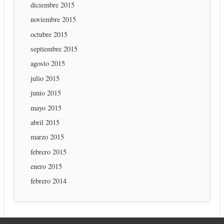
diciembre 2015
noviembre 2015
octubre 2015
septiembre 2015
agosto 2015
julio 2015
junio 2015
mayo 2015
abril 2015
marzo 2015
febrero 2015
enero 2015
febrero 2014