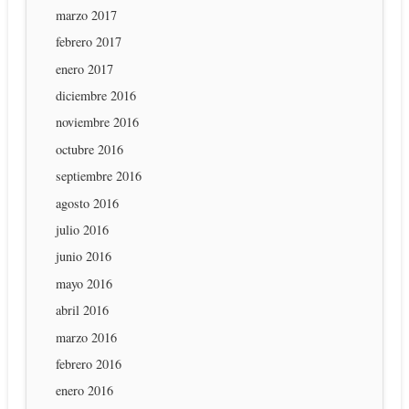
marzo 2017
febrero 2017
enero 2017
diciembre 2016
noviembre 2016
octubre 2016
septiembre 2016
agosto 2016
julio 2016
junio 2016
mayo 2016
abril 2016
marzo 2016
febrero 2016
enero 2016