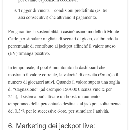
Trigger di vincita – condizioni predefinite (es. tre
assi consecutivi) che attivano il pagamento.
Per garantire la sostenibilità, i casinò usano modelli di Monte
Carlo per simulare migliaia di scenari di gioco, calibrando la
percentuale di contributo al jackpot affinché il valore atteso
(EV) rimanga positivo.
In tempo reale, il pool è monitorato da dashboard che
mostrano il valore corrente, la velocità di crescita (€/min) e il
numero di giocatori attivi. Quando il valore supera una soglia
di “stagnazione” (ad esempio 150 000 € senza vincite per
24 h), il sistema può attivare un boost: un aumento
temporaneo della percentuale destinata al jackpot, solitamente
del 0,3 % per le successive 6 ore, per stimolare l’attività.
6. Marketing dei jackpot live: