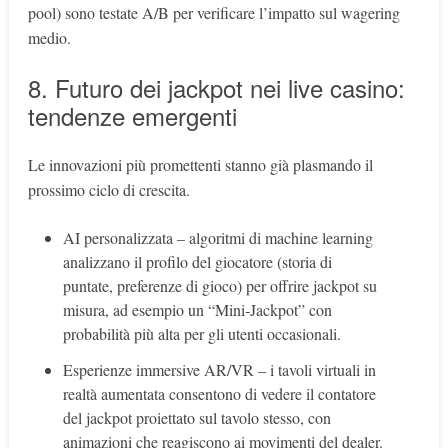
pool) sono testate A/B per verificare l’impatto sul wagering
medio.
8. Futuro dei jackpot nei live casino:
tendenze emergenti
Le innovazioni più promettenti stanno già plasmando il
prossimo ciclo di crescita.
AI personalizzata – algoritmi di machine learning
analizzano il profilo del giocatore (storia di
puntate, preferenze di gioco) per offrire jackpot su
misura, ad esempio un “Mini‑Jackpot” con
probabilità più alta per gli utenti occasionali.
Esperienze immersive AR/VR – i tavoli virtuali in
realtà aumentata consentono di vedere il contatore
del jackpot proiettato sul tavolo stesso, con
animazioni che reagiscono ai movimenti del dealer.