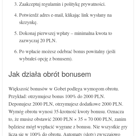
Zaakceptuj regulamin i politykę prywatności.
Potwierdź adres e-mail, klikając link wysłany na
skrzynkę.
Dokonaj pierwszej wpłaty – minimalna kwota to
zazwyczaj 20 PLN.
Po wpłacie możesz odebrać bonus powitalny (jeśli
wybrałeś opcję z bonusem).
Jak działa obrót bonusem
Większość bonusów w Gobet podlega wymogom obrotu.
Przykład: otrzymujesz bonus 100% do 2000 PLN.
Deponujesz 2000 PLN, otrzymujesz dodatkowe 2000 PLN.
Wymóg obrotu wynosi 35-krotność kwoty bonusu. Oznacza
to, że musisz obstawić 2000 PLN × 35 = 70 000 PLN, zanim
będziesz mógł wypłacić wygrane z bonusu. Nie wszystkie gry
liczą się w 100% do obrotu. Automaty (sloty) zwyczajowo