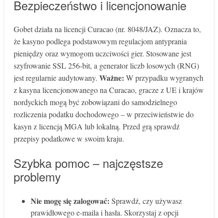
Bezpieczeństwo i licencjonowanie
Gobet działa na licencji Curacao (nr. 8048/JAZ). Oznacza to,
że kasyno podlega podstawowym regulacjom antyprania
pieniędzy oraz wymogom uczciwości gier. Stosowane jest
szyfrowanie SSL 256-bit, a generator liczb losowych (RNG)
Ważne:
jest regularnie audytowany.
W przypadku wygranych
z kasyna licencjonowanego na Curacao, gracze z UE i krajów
nordyckich mogą być zobowiązani do samodzielnego
rozliczenia podatku dochodowego – w przeciwieństwie do
kasyn z licencją MGA lub lokalną. Przed grą sprawdź
przepisy podatkowe w swoim kraju.
Szybka pomoc – najczęstsze
problemy
Nie mogę się zalogować:
Sprawdź, czy używasz
prawidłowego e-maila i hasła. Skorzystaj z opcji