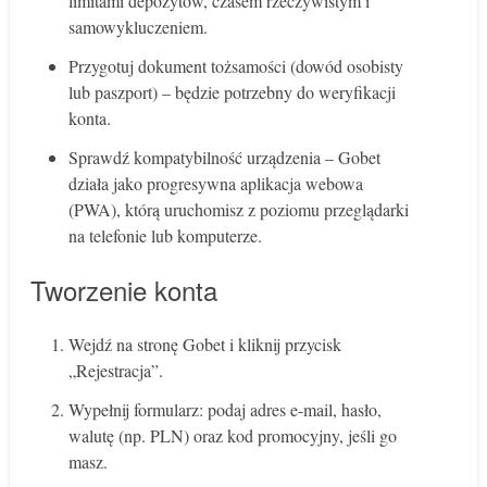
limitami depozytów, czasem rzeczywistym i
samowykluczeniem.
Przygotuj dokument tożsamości (dowód osobisty
lub paszport) – będzie potrzebny do weryfikacji
konta.
Sprawdź kompatybilność urządzenia – Gobet
działa jako progresywna aplikacja webowa
(PWA), którą uruchomisz z poziomu przeglądarki
na telefonie lub komputerze.
Tworzenie konta
Wejdź na stronę Gobet i kliknij przycisk
„Rejestracja”.
Wypełnij formularz: podaj adres e-mail, hasło,
walutę (np. PLN) oraz kod promocyjny, jeśli go
masz.