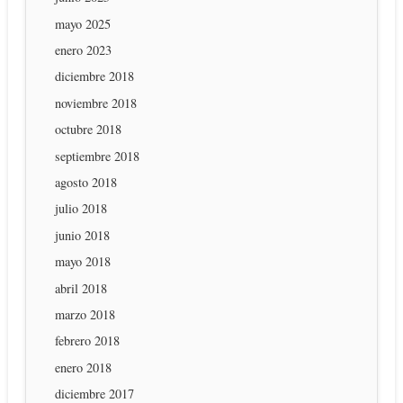
mayo 2025
enero 2023
diciembre 2018
noviembre 2018
octubre 2018
septiembre 2018
agosto 2018
julio 2018
junio 2018
mayo 2018
abril 2018
marzo 2018
febrero 2018
enero 2018
diciembre 2017