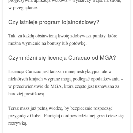
w przeglądarce.
Czy istnieje program lojalnościowy?
Tak, za każdą obstawioną kwotę zdobywasz punkty, które
można wymienić na bonusy lub gotówkę.
Czym różni się licencja Curacao od MGA?
Licencja Curacao jest tańsza i mniej restrykcyjna, ale w
niektórych krajach wygrane mogą podlegać opodatkowaniu –
w przeciwieństwie do MGA, która często jest uznawana za
bardziej prestiżową.
Teraz masz już pełną wiedzę, by bezpiecznie rozpocząć
przygodę z Gobet. Pamiętaj o odpowiedzialnej grze i ciesz się
rozrywką.