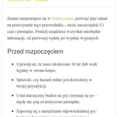
Zanim zarejestrujesz się w
Gobet casino
, poświęć pięć minut
na przeczytanie tego przewodnika – może zaoszczędzić Ci
czas i pieniądze. Poniżej znajdziesz wszystkie niezbędne
informacje, od pierwszej wpłaty po wypłatę wygranych.
Przed rozpoczęciem
Upewnij się, że masz ukończone 18 lat (lub wiek
legalny w swoim kraju).
Sprawdź, czy hazard online jest dozwolony w
twojej jurysdykcji.
Ustal miesięczny budżet na grę i trzymaj się go –
nigdy nie graj za pożyczone pieniądze.
Zapoznaj się z narzędziami odpowiedzialnej gry: