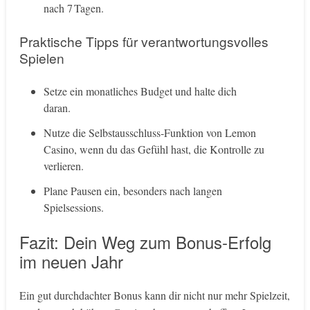
nach 7 Tagen.
Praktische Tipps für verantwortungsvolles
Spielen
Setze ein monatliches Budget und halte dich
daran.
Nutze die Selbstausschluss‑Funktion von Lemon
Casino, wenn du das Gefühl hast, die Kontrolle zu
verlieren.
Plane Pausen ein, besonders nach langen
Spielsessions.
Fazit: Dein Weg zum Bonus‑Erfolg
im neuen Jahr
Ein gut durchdachter Bonus kann dir nicht nur mehr Spielzeit,