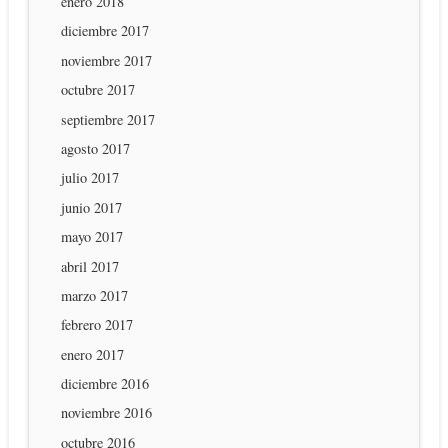
enero 2018
diciembre 2017
noviembre 2017
octubre 2017
septiembre 2017
agosto 2017
julio 2017
junio 2017
mayo 2017
abril 2017
marzo 2017
febrero 2017
enero 2017
diciembre 2016
noviembre 2016
octubre 2016