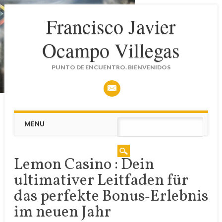
Francisco Javier
Ocampo Villegas
PUNTO DE ENCUENTRO. BIENVENIDOS
Main menu
Skip
MENU
to
content
Lemon Casino : Dein
ultimativer Leitfaden für
das perfekte Bonus‑Erlebnis
im neuen Jahr