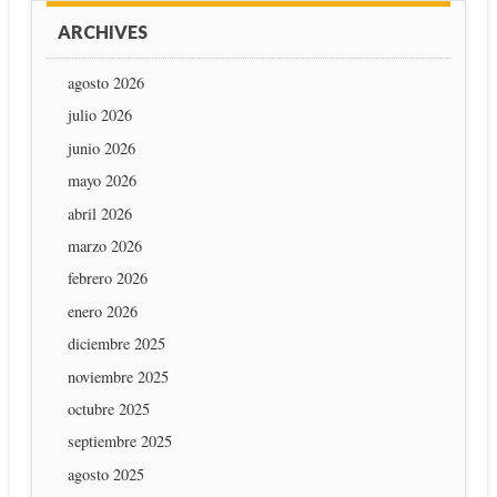
ARCHIVES
agosto 2026
julio 2026
junio 2026
mayo 2026
abril 2026
marzo 2026
febrero 2026
enero 2026
diciembre 2025
noviembre 2025
octubre 2025
septiembre 2025
agosto 2025