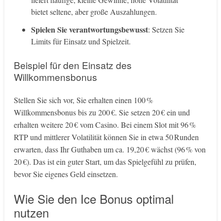
bietet seltene, aber große Auszahlungen.
Spielen Sie verantwortungsbewusst
: Setzen Sie
Limits für Einsatz und Spielzeit.
Beispiel für den Einsatz des
Willkommensbonus
Stellen Sie sich vor, Sie erhalten einen 100 %
Willkommensbonus bis zu 200 €. Sie setzen 20 € ein und
erhalten weitere 20 € vom Casino. Bei einem Slot mit 96 %
RTP und mittlerer Volatilität können Sie in etwa 50 Runden
erwarten, dass Ihr Guthaben um ca. 19,20 € wächst (96 % von
20 €). Das ist ein guter Start, um das Spielgefühl zu prüfen,
bevor Sie eigenes Geld einsetzen.
Wie Sie den Ice Bonus optimal
nutzen