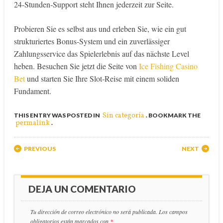
24‑Stunden‑Support steht Ihnen jederzeit zur Seite.
Probieren Sie es selbst aus und erleben Sie, wie ein gut
strukturiertes Bonus‑System und ein zuverlässiger
Zahlungsservice das Spielerlebnis auf das nächste Level
heben. Besuchen Sie jetzt die Seite von
Ice Fishing Casino
Bet
und starten Sie Ihre Slot‑Reise mit einem soliden
Fundament.
Sin categoría
THIS ENTRY WAS POSTED IN
. BOOKMARK THE
permalink
.
Post navigation
PREVIOUS
NEXT
DEJA UN COMENTARIO
Tu dirección de correo electrónico no será publicada.
Los campos
obligatorios están marcados con
*