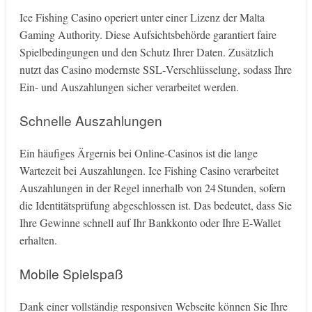
Ice Fishing Casino operiert unter einer Lizenz der Malta
Gaming Authority. Diese Aufsichtsbehörde garantiert faire
Spielbedingungen und den Schutz Ihrer Daten. Zusätzlich
nutzt das Casino modernste SSL‑Verschlüsselung, sodass Ihre
Ein- und Auszahlungen sicher verarbeitet werden.
Schnelle Auszahlungen
Ein häufiges Ärgernis bei Online‑Casinos ist die lange
Wartezeit bei Auszahlungen. Ice Fishing Casino verarbeitet
Auszahlungen in der Regel innerhalb von 24 Stunden, sofern
die Identitätsprüfung abgeschlossen ist. Das bedeutet, dass Sie
Ihre Gewinne schnell auf Ihr Bankkonto oder Ihre E‑Wallet
erhalten.
Mobile Spielspaß
Dank einer vollständig responsiven Webseite können Sie Ihre