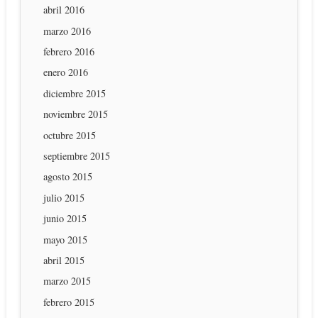
abril 2016
marzo 2016
febrero 2016
enero 2016
diciembre 2015
noviembre 2015
octubre 2015
septiembre 2015
agosto 2015
julio 2015
junio 2015
mayo 2015
abril 2015
marzo 2015
febrero 2015