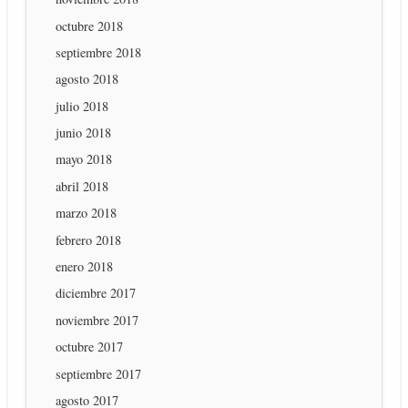
octubre 2018
septiembre 2018
agosto 2018
julio 2018
junio 2018
mayo 2018
abril 2018
marzo 2018
febrero 2018
enero 2018
diciembre 2017
noviembre 2017
octubre 2017
septiembre 2017
agosto 2017