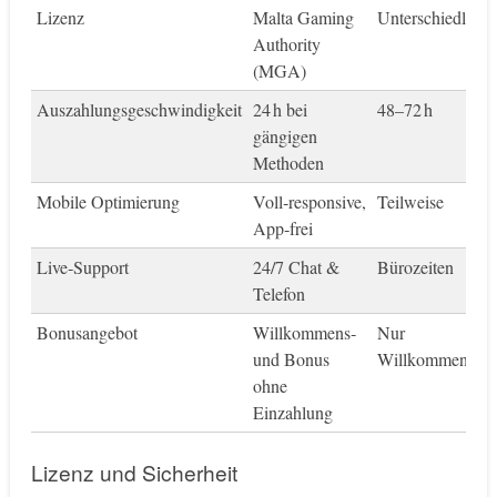
Lizenz
Malta Gaming
Unterschiedlich
Authority
(MGA)
Auszahlungsgeschwindigkeit
24 h bei
48–72 h
gängigen
Methoden
Mobile Optimierung
Voll‑responsive,
Teilweise
App‑frei
Live‑Support
24/7 Chat &
Bürozeiten
Telefon
Bonusangebot
Willkommens‑
Nur
und Bonus
Willkommensbo
ohne
Einzahlung
Lizenz und Sicherheit