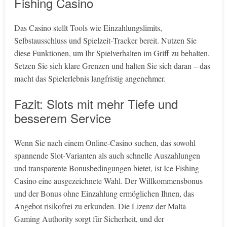
Fishing Casino
Das Casino stellt Tools wie Einzahlungslimits,
Selbstausschluss und Spielzeit‑Tracker bereit. Nutzen Sie
diese Funktionen, um Ihr Spielverhalten im Griff zu behalten.
Setzen Sie sich klare Grenzen und halten Sie sich daran – das
macht das Spielerlebnis langfristig angenehmer.
Fazit: Slots mit mehr Tiefe und
besserem Service
Wenn Sie nach einem Online‑Casino suchen, das sowohl
spannende Slot‑Varianten als auch schnelle Auszahlungen
und transparente Bonusbedingungen bietet, ist Ice Fishing
Casino eine ausgezeichnete Wahl. Der Willkommensbonus
und der Bonus ohne Einzahlung ermöglichen Ihnen, das
Angebot risikofrei zu erkunden. Die Lizenz der Malta
Gaming Authority sorgt für Sicherheit, und der