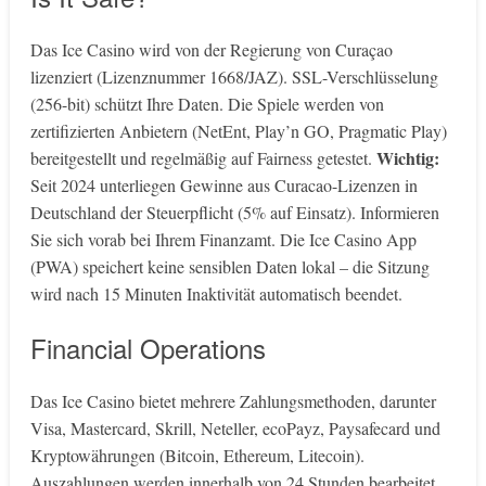
Das Ice Casino wird von der Regierung von Curaçao
lizenziert (Lizenznummer 1668/JAZ). SSL-Verschlüsselung
(256-bit) schützt Ihre Daten. Die Spiele werden von
zertifizierten Anbietern (NetEnt, Play’n GO, Pragmatic Play)
Wichtig:
bereitgestellt und regelmäßig auf Fairness getestet.
Seit 2024 unterliegen Gewinne aus Curacao-Lizenzen in
Deutschland der Steuerpflicht (5% auf Einsatz). Informieren
Sie sich vorab bei Ihrem Finanzamt. Die Ice Casino App
(PWA) speichert keine sensiblen Daten lokal – die Sitzung
wird nach 15 Minuten Inaktivität automatisch beendet.
Financial Operations
Das Ice Casino bietet mehrere Zahlungsmethoden, darunter
Visa, Mastercard, Skrill, Neteller, ecoPayz, Paysafecard und
Kryptowährungen (Bitcoin, Ethereum, Litecoin).
Auszahlungen werden innerhalb von 24 Stunden bearbeitet