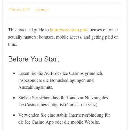
5 febrero, 2017
pocampov
This practical guide to
https://icecasino.pro/
focuses on what
actually matters: bonuses, mobile access, and getting paid on
time.
Before You Start
Lesen Sie die AGB des Ice Casinos gründlich,
insbesondere die Bonusbedingungen und
Auszahlungslimits.
Stellen Sie sicher, dass Ihr Land zur Nutzung des
Ice Casinos berechtigt ist (Curacao-Lizenz).
Verwenden Sie eine stabile Internetverbindung für
die Ice Casino App oder die mobile Website.