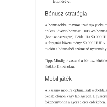
feltöltésével.
Bónusz stratégia
A bónuszokkal maximalizálhatja játékélmé
tipikus üdvözlő bónuszt: 100%-os bónus
(bónusz összegére). Példa: Ha 50 000 HU
A forgatási követelmény: 50 000 HUF × 3
mielőtt a bónuszból származó nyereményt
Tipp: Mindig olvassa el a bónusz feltételei
játékkorlátozásokra.
Mobil játék
A kaszinó mobilra optimalizált weboldal
okostelefonon vagy táblagépen. Egyszerű
főképernyőhöz a gyors elérés érdekében.