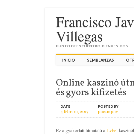
Francisco Ja
Villegas
PUNTO DE ENCUENTRO. BIENVENIDOS
Main menu
Skip
INICIO
SEMBLANZAS
OT
to
content
Online kaszinó út
és gyors kifizetés
DATE
POSTED BY
4 febrero, 2017
pocampov
Ez a gyakorlati útmutató a
Lvbet
kaszinóh