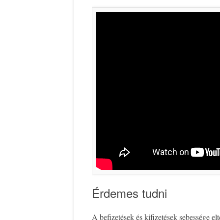
Érdemes tudni
A befizetések és kifizetések sebessége elt