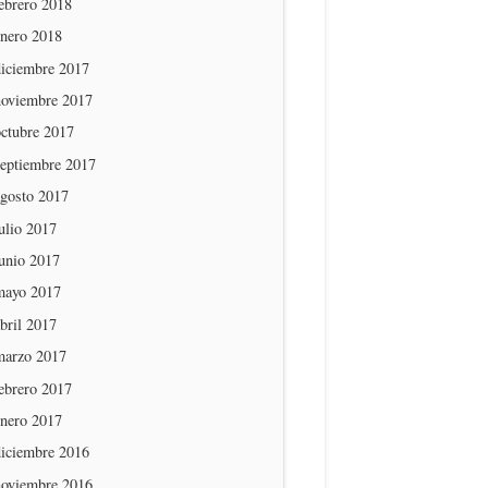
ebrero 2018
enero 2018
diciembre 2017
noviembre 2017
octubre 2017
septiembre 2017
agosto 2017
ulio 2017
unio 2017
mayo 2017
bril 2017
marzo 2017
ebrero 2017
enero 2017
diciembre 2016
noviembre 2016