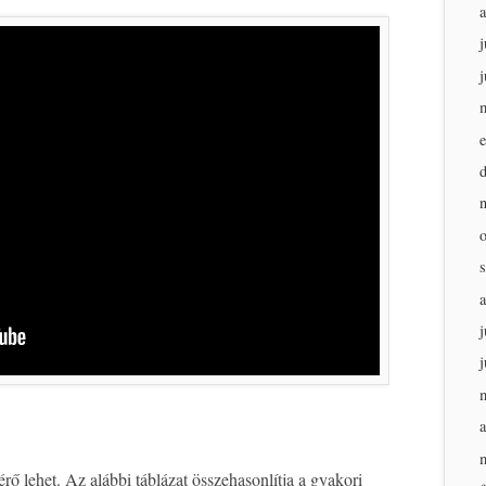
j
j
j
j
a
érő lehet. Az alábbi táblázat összehasonlítja a gyakori