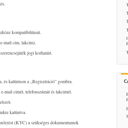
és.
T
T
T
T
szköze kompatibilitását.
 e-mail cím, lakcím).
T
szerencsejáték jogi korhatárt.
C
, és kattintson a „Regisztráció” gombra.
, e-mail címét, telefonszámát és lakcímét.
elszót.
p
inkre kattintva.
S
lenőrzést (KYC) a szükséges dokumentumok