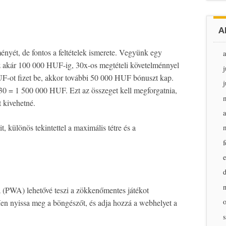
A
nyét, de fontos a feltételek ismerete. Vegyünk egy
z akár 100 000 HUF-ig, 30x-os megtételi követelménnyel
j
F-ot fizet be, akkor további 50 000 HUF bónuszt kap.
j
0 = 1 500 000 HUF. Ezt az összeget kell megforgatnia,
 kivehetné.
a
t, különös tekintettel a maximális tétre és a
f
a (PWA) lehetővé teszi a zökkenőmentes játékot
en nyissa meg a böngészőt, és adja hozzá a webhelyet a