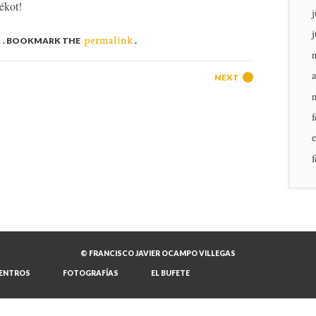
tékot!
j
j
a
permalink
. BOOKMARK THE
.
a
NEXT
f
f
© FRANCISCO JAVIER OCAMPO VILLEGAS
ENTROS
FOTOGRAFÍAS
EL BUFETE