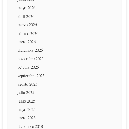
mayo 2026
abril 2026
marzo 2026
febrero 2026
enero 2026
diciembre 2025
noviembre 2025
octubre 2025
septiembre 2025
agosto 2025
julio 2025
junio 2025
mayo 2025
enero 2023
diciembre 2018