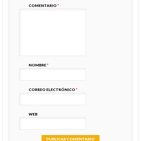
COMENTARIO
*
NOMBRE
*
CORREO ELECTRÓNICO
*
WEB