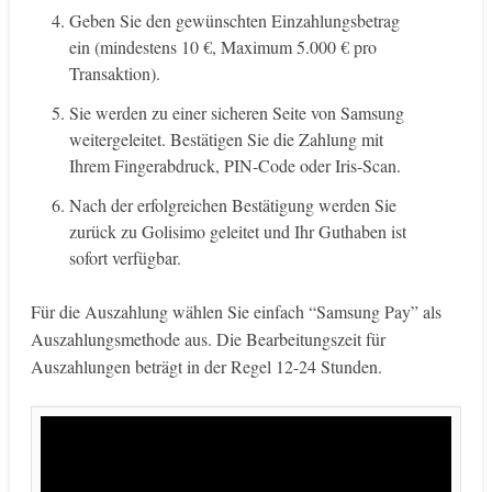
Geben Sie den gewünschten Einzahlungsbetrag
ein (mindestens 10 €, Maximum 5.000 € pro
Transaktion).
Sie werden zu einer sicheren Seite von Samsung
weitergeleitet. Bestätigen Sie die Zahlung mit
Ihrem Fingerabdruck, PIN-Code oder Iris-Scan.
Nach der erfolgreichen Bestätigung werden Sie
zurück zu Golisimo geleitet und Ihr Guthaben ist
sofort verfügbar.
Für die Auszahlung wählen Sie einfach “Samsung Pay” als
Auszahlungsmethode aus. Die Bearbeitungszeit für
Auszahlungen beträgt in der Regel 12-24 Stunden.