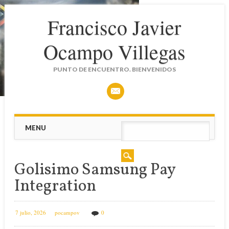
Francisco Javier
Ocampo Villegas
PUNTO DE ENCUENTRO. BIENVENIDOS
Main menu
Skip
MENU
to
content
Golisimo Samsung Pay
Integration
7 julio, 2026
pocampov
0