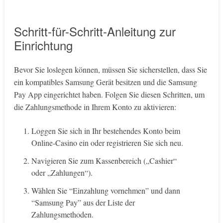
Schritt-für-Schritt-Anleitung zur
Einrichtung
Bevor Sie loslegen können, müssen Sie sicherstellen, dass Sie
ein kompatibles Samsung Gerät besitzen und die Samsung
Pay App eingerichtet haben. Folgen Sie diesen Schritten, um
die Zahlungsmethode in Ihrem Konto zu aktivieren:
Loggen Sie sich in Ihr bestehendes Konto beim
Online-Casino ein oder registrieren Sie sich neu.
Navigieren Sie zum Kassenbereich („Cashier“
oder „Zahlungen“).
Wählen Sie “Einzahlung vornehmen” und dann
“Samsung Pay” aus der Liste der
Zahlungsmethoden.