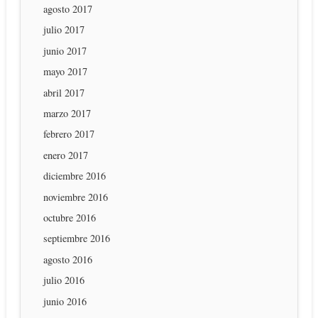
agosto 2017
julio 2017
junio 2017
mayo 2017
abril 2017
marzo 2017
febrero 2017
enero 2017
diciembre 2016
noviembre 2016
octubre 2016
septiembre 2016
agosto 2016
julio 2016
junio 2016