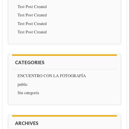
Test Post Created
Test Post Created
Test Post Created
Test Post Created
CATEGORIES
ENCUENTRO CON LA FOTOGRAFÍA
public
Sin categoría
ARCHIVES