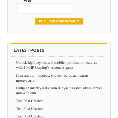
WEB
LATEST POSTS
Unlock high payouts and mobile optimization features
with 100HP Gaming’s astronaut game
Пин-ап: топ игровых слотов, которые нельзя
пропустить
Pinup az interfeysi ilə oyun dünyasına rahat addım atmaq
mümkün olur
Test Post Created
Test Post Created
Test Post Created