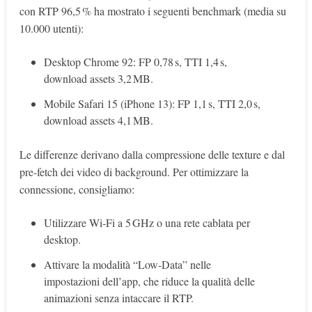
con RTP 96,5 % ha mostrato i seguenti benchmark (media su
10.000 utenti):
Desktop Chrome 92: FP 0,78 s, TTI 1,4 s,
download assets 3,2 MB.
Mobile Safari 15 (iPhone 13): FP 1,1 s, TTI 2,0 s,
download assets 4,1 MB.
Le differenze derivano dalla compressione delle texture e dal
pre‑fetch dei video di background. Per ottimizzare la
connessione, consigliamo:
Utilizzare Wi‑Fi a 5 GHz o una rete cablata per
desktop.
Attivare la modalità “Low‑Data” nelle
impostazioni dell’app, che riduce la qualità delle
animazioni senza intaccare il RTP.