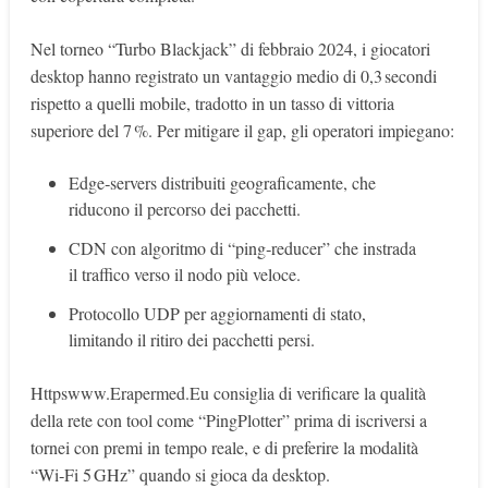
Nel torneo “Turbo Blackjack” di febbraio 2024, i giocatori
desktop hanno registrato un vantaggio medio di 0,3 secondi
rispetto a quelli mobile, tradotto in un tasso di vittoria
superiore del 7 %. Per mitigare il gap, gli operatori impiegano:
Edge‑servers distribuiti geograficamente, che
riducono il percorso dei pacchetti.
CDN con algoritmo di “ping‑reducer” che instrada
il traffico verso il nodo più veloce.
Protocollo UDP per aggiornamenti di stato,
limitando il ritiro dei pacchetti persi.
Httpswww.Erapermed.Eu consiglia di verificare la qualità
della rete con tool come “PingPlotter” prima di iscriversi a
tornei con premi in tempo reale, e di preferire la modalità
“Wi‑Fi 5 GHz” quando si gioca da desktop.