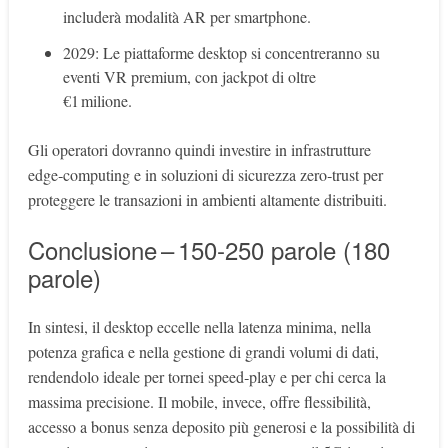
includerà modalità AR per smartphone.
2029: Le piattaforme desktop si concentreranno su
eventi VR premium, con jackpot di oltre
€1 milione.
Gli operatori dovranno quindi investire in infrastrutture
edge‑computing e in soluzioni di sicurezza zero‑trust per
proteggere le transazioni in ambienti altamente distribuiti.
Conclusione – 150‑250 parole (180
parole)
In sintesi, il desktop eccelle nella latenza minima, nella
potenza grafica e nella gestione di grandi volumi di dati,
rendendolo ideale per tornei speed‑play e per chi cerca la
massima precisione. Il mobile, invece, offre flessibilità,
accesso a bonus senza deposito più generosi e la possibilità di