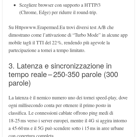
Scegliere browser con supporto a HTTP/3
(Chrome, Edge) per ridurre il round‑trip.
Su Httpswww.Erapermed.Eu trovi diversi test A/B che
dimostrano come l’attivazione di “Turbo Mode” in alcune app
mobile tagli il TTI del 22 %, rendendo più agevole la
partecipazione a tornei a tempo limitato.
3. Latenza e sincronizzazione in
tempo reale – 250‑350 parole (300
parole)
La latenza è il nemico numero uno dei tornei speed‑play, dove
ogni millisecondo conta per ottenere il primo posto in
classifica. Le connessioni cablate offrono ping medi di
18‑25 ms verso i server europei, mentre il 4G si aggira intorno
a 45‑60 ms e il 5G può scendere sotto i 15 ms in aree urbane
con copertura completa.