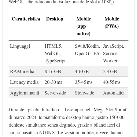
WebGL, che riducono la risoluzione delle slot a 1080p.
Caratteristica
Desktop
Mobile
Mobile
(app
(PWA)
native)
Linguaggi
HTML5,
Swift/Kotlin,
JavaScript,
WebGL,
OpenGL ES
Service
TypeScript
Worker
RAM media
8‑16 GB
4‑6 GB
2‑4 GB
Latency media
20‑30 ms
35‑45 ms
40‑55 ms
Aggiornamenti
Server‑side
Store‑side
Automatici
Durante i picchi di traffico, ad esempio nel “Mega Slot Sprint”
di marzo 2024, le piattaforme desktop hanno gestito 150 000
richieste simultanee senza degrado, grazie a bilanciatori di
carico basati su NGINX. Le versioni mobile, invece, hanno