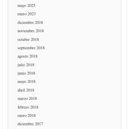
mayo 2025
enero 2023
diciembre 2018
noviembre 2018
octubre 2018
septiembre 2018
agosto 2018
julio 2018
junio 2018
mayo 2018
abril 2018
marzo 2018
febrero 2018
enero 2018
diciembre 2017