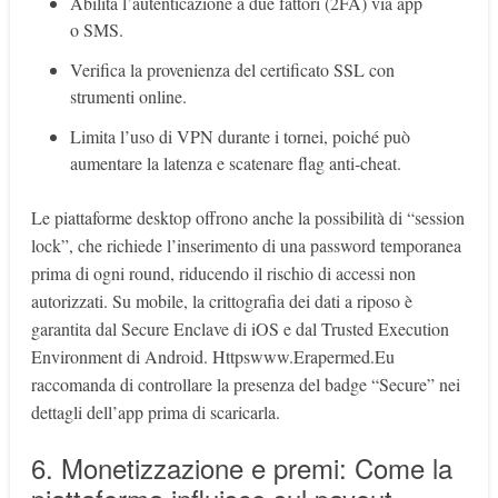
Abilita l’autenticazione a due fattori (2FA) via app
o SMS.
Verifica la provenienza del certificato SSL con
strumenti online.
Limita l’uso di VPN durante i tornei, poiché può
aumentare la latenza e scatenare flag anti‑cheat.
Le piattaforme desktop offrono anche la possibilità di “session
lock”, che richiede l’inserimento di una password temporanea
prima di ogni round, riducendo il rischio di accessi non
autorizzati. Su mobile, la crittografia dei dati a riposo è
garantita dal Secure Enclave di iOS e dal Trusted Execution
Environment di Android. Httpswww.Erapermed.Eu
raccomanda di controllare la presenza del badge “Secure” nei
dettagli dell’app prima di scaricarla.
6. Monetizzazione e premi: Come la