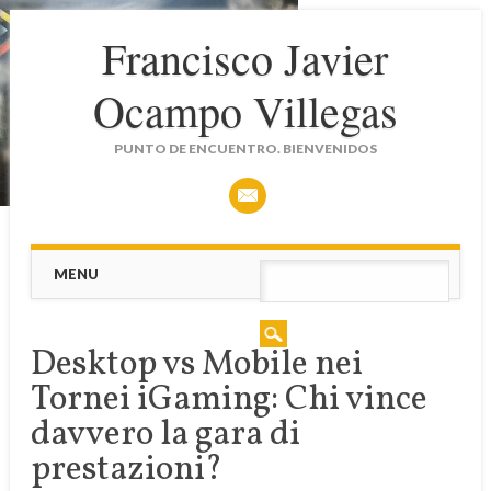
Francisco Javier
Ocampo Villegas
PUNTO DE ENCUENTRO. BIENVENIDOS
Main menu
Skip
MENU
to
content
Desktop vs Mobile nei
Tornei iGaming: Chi vince
davvero la gara di
prestazioni?