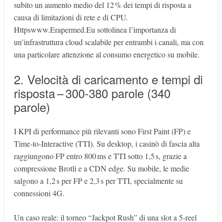
subito un aumento medio del 12 % dei tempi di risposta a
causa di limitazioni di rete e di CPU.
Httpswww.Erapermed.Eu sottolinea l’importanza di
un’infrastruttura cloud scalabile per entrambi i canali, ma con
una particolare attenzione al consumo energetico su mobile.
2. Velocità di caricamento e tempi di
risposta – 300‑380 parole (340
parole)
I KPI di performance più rilevanti sono First Paint (FP) e
Time‑to‑Interactive (TTI). Su desktop, i casinò di fascia alta
raggiungono FP entro 800 ms e TTI sotto 1,5 s, grazie a
compressione Brotli e a CDN edge. Su mobile, le medie
salgono a 1,2 s per FP e 2,3 s per TTI, specialmente su
connessioni 4G.
Un caso reale: il torneo “Jackpot Rush” di una slot a 5‑reel