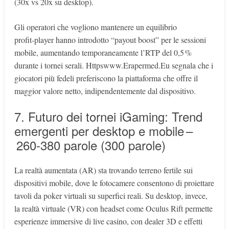
(30x vs 20x su desktop).
Gli operatori che vogliono mantenere un equilibrio
profit‑player hanno introdotto “payout boost” per le sessioni
mobile, aumentando temporaneamente l’RTP del 0,5 %
durante i tornei serali. Httpswww.Erapermed.Eu segnala che i
giocatori più fedeli preferiscono la piattaforma che offre il
maggior valore netto, indipendentemente dal dispositivo.
7. Futuro dei tornei iGaming: Trend
emergenti per desktop e mobile –
260‑380 parole (300 parole)
La realtà aumentata (AR) sta trovando terreno fertile sui
dispositivi mobile, dove le fotocamere consentono di proiettare
tavoli da poker virtuali su superfici reali. Su desktop, invece,
la realtà virtuale (VR) con headset come Oculus Rift permette
esperienze immersive di live casino, con dealer 3D e effetti