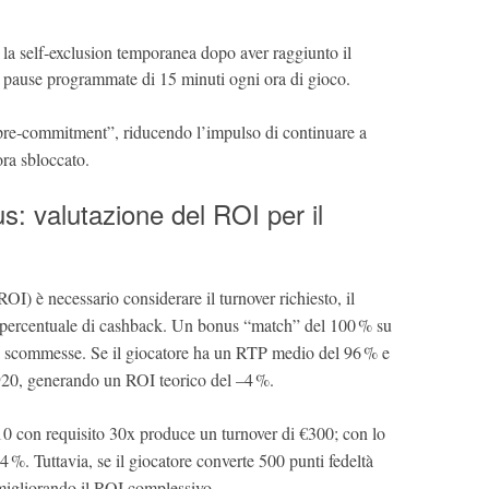
e la self‑exclusion temporanea dopo aver raggiunto il
e pause programmate di 15 minuti ogni ora di gioco.
 “pre‑commitment”, riducendo l’impulso di continuare a
ra sbloccato.
us: valutazione del ROI per il
ROI) è necessario considerare il turnover richiesto, il
la percentuale di cashback. Un bonus “match” del 100 % su
i scommesse. Se il giocatore ha un RTP medio del 96 % e
1 920, generando un ROI teorico del –4 %.
10 con requisito 30x produce un turnover di €300; con lo
4 %. Tuttavia, se il giocatore converte 500 punti fedeltà
 migliorando il ROI complessivo.