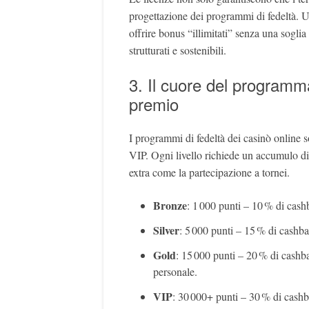
progettazione dei programmi di fedeltà.
offrire bonus “illimitati” senza una soglia 
strutturati e sostenibili.
3. Il cuore del programma d
premio
I programmi di fedeltà dei casinò online s
VIP. Ogni livello richiede un accumulo di 
extra come la partecipazione a tornei.
Bronze
: 1 000 punti – 10 % di cashb
Silver
: 5 000 punti – 15 % di cashbac
Gold
: 15 000 punti – 20 % di cashbac
personale.
VIP
: 30 000+ punti – 30 % di cashb