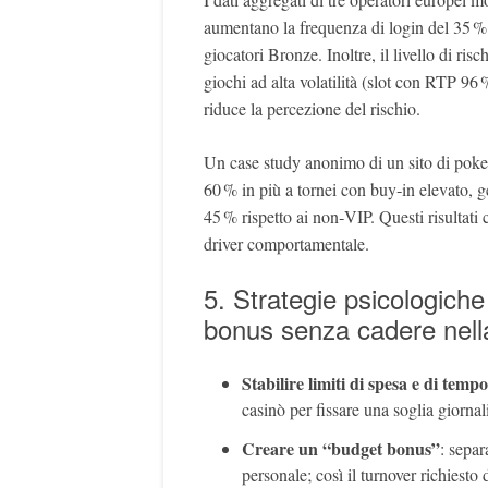
aumentano la frequenza di login del 35 % e
giocatori Bronze. Inoltre, il livello di ri
giochi ad alta volatilità (slot con RTP 96
riduce la percezione del rischio.
Un case study anonimo di un sito di poke
60 % in più a tornei con buy‑in elevato, 
45 % rispetto ai non‑VIP. Questi risultat
driver comportamentale.
5. Strategie psicologich
bonus senza cadere nella
Stabilire limiti di spesa e di temp
casinò per fissare una soglia giorna
Creare un “budget bonus”
: separ
personale; così il turnover richiesto