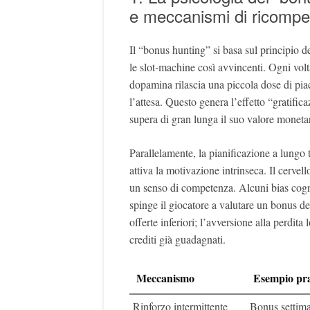
e meccanismi di ricomp
Il “bonus hunting” si basa sul principio d
le slot‑machine così avvincenti. Ogni volt
dopamina rilascia una piccola dose di piac
l’attesa. Questo genera l’effetto “gratific
supera di gran lunga il suo valore monetar
Parallelamente, la pianificazione a lungo
attiva la motivazione intrinseca. Il cerve
un senso di competenza. Alcuni bias cogni
spinge il giocatore a valutare un bonus d
offerte inferiori; l’avversione alla perdit
crediti già guadagnati.
Meccanismo
Esempio pra
Rinforzo intermittente
Bonus settima