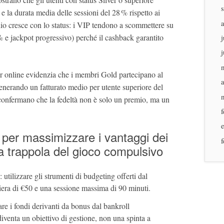
 la durata media delle sessioni del 28 % rispetto ai
schio cresce con lo status: i VIP tendono a scommettere su
 % e jackpot progressivo) perché il cashback garantito
j
j
r online evidenzia che i membri Gold partecipano al
a
generando un fatturato medio per utente superiore del
i confermano che la fedeltà non è solo un premio, ma un
f
e per massimizzare i vantaggi dei
f
 trappola del gioco compulsivo
o
: utilizzare gli strumenti di budgeting offerti dal
liera di €50 e una sessione massima di 90 minuti.
are i fondi derivanti da bonus dal bankroll
 diventa un obiettivo di gestione, non una spinta a