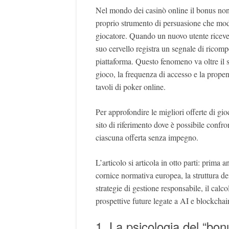
Nel mondo dei casinò online il bonus non
proprio strumento di persuasione che mode
giocatore. Quando un nuovo utente riceve 
suo cervello registra un segnale di rico
piattaforma. Questo fenomeno va oltre il 
gioco, la frequenza di accesso e la propen
tavoli di poker online.
Per approfondire le migliori offerte di gio
sito di riferimento dove è possibile confro
ciascuna offerta senza impegno.
L’articolo si articola in otto parti: prima
cornice normativa europea, la struttura d
strategie di gestione responsabile, il calco
prospettive future legate a AI e blockchai
1. La psicologia del “bo