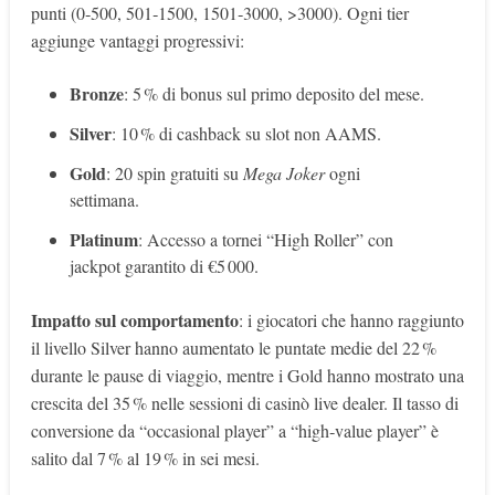
punti (0‑500, 501‑1500, 1501‑3000, >3000). Ogni tier
aggiunge vantaggi progressivi:
Bronze
: 5 % di bonus sul primo deposito del mese.
Silver
: 10 % di cashback su slot non AAMS.
Gold
: 20 spin gratuiti su
Mega Joker
ogni
settimana.
Platinum
: Accesso a tornei “High Roller” con
jackpot garantito di €5 000.
Impatto sul comportamento
: i giocatori che hanno raggiunto
il livello Silver hanno aumentato le puntate medie del 22 %
durante le pause di viaggio, mentre i Gold hanno mostrato una
crescita del 35 % nelle sessioni di casinò live dealer. Il tasso di
conversione da “occasional player” a “high‑value player” è
salito dal 7 % al 19 % in sei mesi.