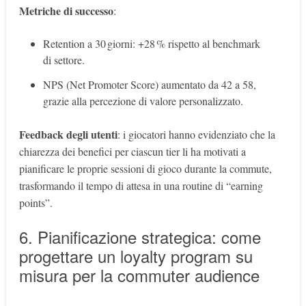
Metriche di successo
:
Retention a 30 giorni: +28 % rispetto al benchmark
di settore.
NPS (Net Promoter Score) aumentato da 42 a 58,
grazie alla percezione di valore personalizzato.
Feedback degli utenti
: i giocatori hanno evidenziato che la
chiarezza dei benefici per ciascun tier li ha motivati a
pianificare le proprie sessioni di gioco durante la commute,
trasformando il tempo di attesa in una routine di “earning
points”.
6. Pianificazione strategica: come
progettare un loyalty program su
misura per la commuter audience