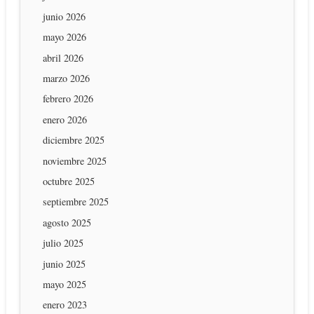
junio 2026
mayo 2026
abril 2026
marzo 2026
febrero 2026
enero 2026
diciembre 2025
noviembre 2025
octubre 2025
septiembre 2025
agosto 2025
julio 2025
junio 2025
mayo 2025
enero 2023