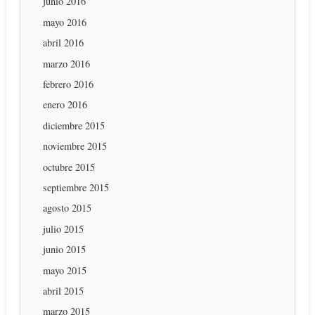
junio 2016
mayo 2016
abril 2016
marzo 2016
febrero 2016
enero 2016
diciembre 2015
noviembre 2015
octubre 2015
septiembre 2015
agosto 2015
julio 2015
junio 2015
mayo 2015
abril 2015
marzo 2015