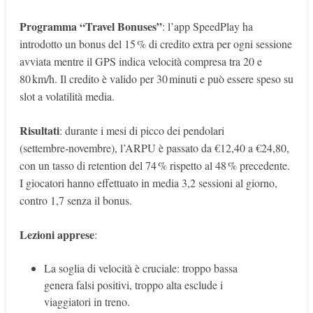
Programma “Travel Bonuses”
: l’app SpeedPlay ha
introdotto un bonus del 15 % di credito extra per ogni sessione
avviata mentre il GPS indica velocità compresa tra 20 e
80 km/h. Il credito è valido per 30 minuti e può essere speso su
slot a volatilità media.
Risultati
: durante i mesi di picco dei pendolari
(settembre‑novembre), l’ARPU è passato da €12,40 a €24,80,
con un tasso di retention del 74 % rispetto al 48 % precedente.
I giocatori hanno effettuato in media 3,2 sessioni al giorno,
contro 1,7 senza il bonus.
Lezioni apprese
:
La soglia di velocità è cruciale: troppo bassa
genera falsi positivi, troppo alta esclude i
viaggiatori in treno.