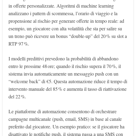
in offerte personalizzate. Algoritmi di machine learning
analizzano i pattern di scommessa, l’orario di viaggio e la
propensione al rischio per generare offerte in tempo reale: ad
esempio, un giocatore con alta volatilità che sta per salire su
un treno può ricevere un bonus “double‑up” del 20 % su slot a
RTP 97 %.
I modelli predittivi prevedono la probabilità di abbandono
entro le prossime 48 ore; quando il rischio supera il 70 %, il
sistema invia automaticamente un messaggio push con un
“welcome back” di €5. Questa automazione riduce il tempo di
intervento manuale del 85 % e aumenta il tasso di riattivazione
del 22 %.
Le piattaforme di automazione consentono di orchestrare
campagne multicanale (push, email, SMS) in base al canale
preferito dal giocatore. Un esempio pratico: se il giocatore ha
disattivato le notifiche push, il sistema passa a una SMS con