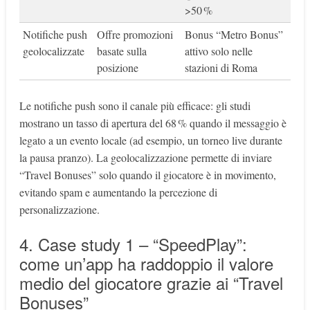
>50 %
Notifiche push
Offre promozioni
Bonus “Metro Bonus”
geolocalizzate
basate sulla
attivo solo nelle
posizione
stazioni di Roma
Le notifiche push sono il canale più efficace: gli studi
mostrano un tasso di apertura del 68 % quando il messaggio è
legato a un evento locale (ad esempio, un torneo live durante
la pausa pranzo). La geolocalizzazione permette di inviare
“Travel Bonuses” solo quando il giocatore è in movimento,
evitando spam e aumentando la percezione di
personalizzazione.
4. Case study 1 – “SpeedPlay”:
come un’app ha raddoppio il valore
medio del giocatore grazie ai “Travel
Bonuses”