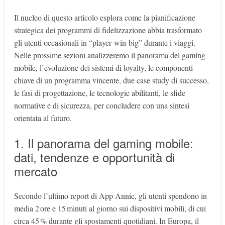
Il nucleo di questo articolo esplora come la pianificazione
strategica dei programmi di fidelizzazione abbia trasformato
gli utenti occasionali in “player‑win‑big” durante i viaggi.
Nelle prossime sezioni analizzeremo il panorama del gaming
mobile, l’evoluzione dei sistemi di loyalty, le componenti
chiave di un programma vincente, due case study di successo,
le fasi di progettazione, le tecnologie abilitanti, le sfide
normative e di sicurezza, per concludere con una sintesi
orientata al futuro.
1. Il panorama del gaming mobile:
dati, tendenze e opportunità di
mercato
Secondo l’ultimo report di App Annie, gli utenti spendono in
media 2 ore e 15 minuti al giorno sui dispositivi mobili, di cui
circa 45 % durante gli spostamenti quotidiani. In Europa, il