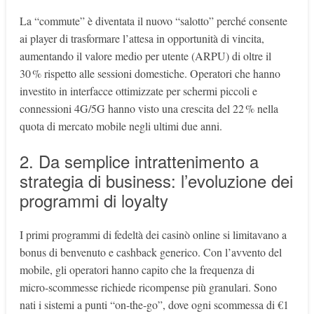
La “commute” è diventata il nuovo “salotto” perché consente
ai player di trasformare l’attesa in opportunità di vincita,
aumentando il valore medio per utente (ARPU) di oltre il
30 % rispetto alle sessioni domestiche. Operatori che hanno
investito in interfacce ottimizzate per schermi piccoli e
connessioni 4G/5G hanno visto una crescita del 22 % nella
quota di mercato mobile negli ultimi due anni.
2. Da semplice intrattenimento a
strategia di business: l’evoluzione dei
programmi di loyalty
I primi programmi di fedeltà dei casinò online si limitavano a
bonus di benvenuto e cashback generico. Con l’avvento del
mobile, gli operatori hanno capito che la frequenza di
micro‑scommesse richiede ricompense più granulari. Sono
nati i sistemi a punti “on‑the‑go”, dove ogni scommessa di €1