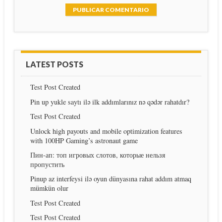
LATEST POSTS
Test Post Created
Pin up yukle saytı ilə ilk addımlarınız nə qədər rahatdır?
Test Post Created
Unlock high payouts and mobile optimization features
with 100HP Gaming’s astronaut game
Пин-ап: топ игровых слотов, которые нельзя
пропустить
Pinup az interfeysi ilə oyun dünyasına rahat addım atmaq
mümkün olur
Test Post Created
Test Post Created