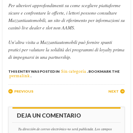
Per ulteriori approfondimenti su come scegliere piattaforme
sicure e confrontare le offerte, i lettori possono consultare
Mazzantiautomobili, un sito di riferimento per informazioni su
casinò live dealer e slot non AAMS.
Un’altra visita a Mazzantiautomobili può fornire spunti
pratici per valutare la solidità dei programmi di loyalty prima
di impegnarsi in una partnership.
Sin categoría
THIS ENTRY WAS POSTED IN
. BOOKMARK THE
permalink
.
Post navigation
PREVIOUS
NEXT
DEJA UN COMENTARIO
Tu dirección de correo electrónico no será publicada.
Los campos