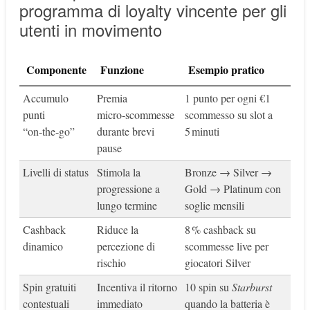
programma di loyalty vincente per gli
utenti in movimento
Componente
Funzione
Esempio pratico
Accumulo
Premia
1 punto per ogni €1
punti
micro‑scommesse
scommesso su slot a
“on‑the‑go”
durante brevi
5 minuti
pause
Livelli di status
Stimola la
Bronze → Silver →
progressione a
Gold → Platinum con
lungo termine
soglie mensili
Cashback
Riduce la
8 % cashback su
dinamico
percezione di
scommesse live per
rischio
giocatori Silver
Spin gratuiti
Incentiva il ritorno
10 spin su
Starburst
contestuali
immediato
quando la batteria è