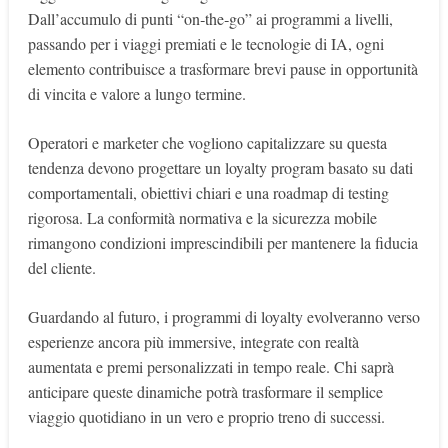
Dall’accumulo di punti “on‑the‑go” ai programmi a livelli,
passando per i viaggi premiati e le tecnologie di IA, ogni
elemento contribuisce a trasformare brevi pause in opportunità
di vincita e valore a lungo termine.
Operatori e marketer che vogliono capitalizzare su questa
tendenza devono progettare un loyalty program basato su dati
comportamentali, obiettivi chiari e una roadmap di testing
rigorosa. La conformità normativa e la sicurezza mobile
rimangono condizioni imprescindibili per mantenere la fiducia
del cliente.
Guardando al futuro, i programmi di loyalty evolveranno verso
esperienze ancora più immersive, integrate con realtà
aumentata e premi personalizzati in tempo reale. Chi saprà
anticipare queste dinamiche potrà trasformare il semplice
viaggio quotidiano in un vero e proprio treno di successi.