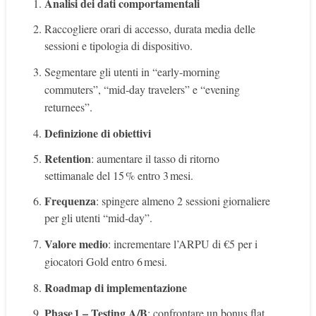
Analisi dei dati comportamentali
Raccogliere orari di accesso, durata media delle
sessioni e tipologia di dispositivo.
Segmentare gli utenti in “early‑morning
commuters”, “mid‑day travelers” e “evening
returnees”.
Definizione di obiettivi
Retention
: aumentare il tasso di ritorno
settimanale del 15 % entro 3 mesi.
Frequenza
: spingere almeno 2 sessioni giornaliere
per gli utenti “mid‑day”.
Valore medio
: incrementare l’ARPU di €5 per i
giocatori Gold entro 6 mesi.
Roadmap di implementazione
Phase 1 – Testing A/B
: confrontare un bonus flat