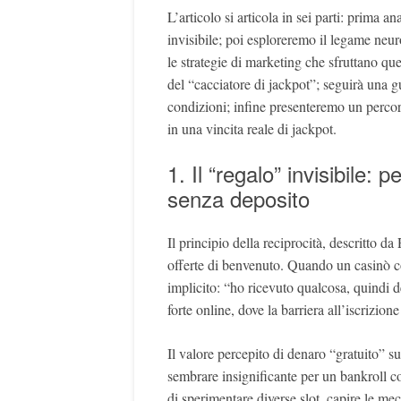
L’articolo si articola in sei parti: prima a
invisibile; poi esploreremo il legame ne
le strategie di marketing che sfruttano qu
del “cacciatore di jackpot”; seguirà una gu
condizioni; infine presenteremo un perco
in una vincita reale di jackpot.
1. Il “regalo” invisibile: 
senza deposito
Il principio della reciprocità, descritto da
offerte di benvenuto. Quando un casinò co
implicito: “ho ricevuto qualcosa, quindi 
forte online, dove la barriera all’iscrizion
Il valore percepito di denaro “gratuito” su
sembrare insignificante per un bankroll c
di sperimentare diverse slot, capire le mec