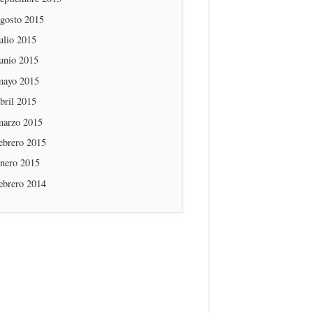
agosto 2015
ulio 2015
unio 2015
mayo 2015
bril 2015
marzo 2015
ebrero 2015
enero 2015
ebrero 2014