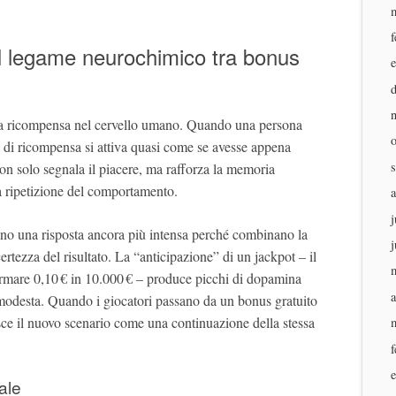
f
il legame neurochimico tra bonus
ella ricompensa nel cervello umano. Quando una persona
a di ricompensa si attiva quasi come se avesse appena
 solo segnala il piacere, ma rafforza la memoria
a ripetizione del comportamento.
j
rano una risposta ancora più intensa perché combinano la
j
ertezza del risultato. La “anticipazione” di un jackpot – il
ormare 0,10 € in 10.000 € – produce picchi di dopamina
a
a modesta. Quando i giocatori passano da un bonus gratuito
isce il nuovo scenario come una continuazione della stessa
f
ale