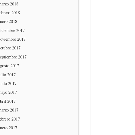
marzo 2018
ebrero 2018
enero 2018
diciembre 2017
noviembre 2017
octubre 2017
septiembre 2017
agosto 2017
ulio 2017
unio 2017
mayo 2017
bril 2017
marzo 2017
ebrero 2017
enero 2017