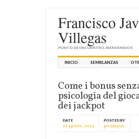
Francisco Ja
Villegas
PUNTO DE ENCUENTRO. BIENVENIDOS
Main menu
Skip
INICIO
SEMBLANZAS
OT
to
content
Come i bonus senza
psicologia del gioc
dei jackpot
DATE
POSTED BY
22 agosto, 2025
pocampov