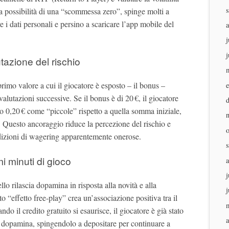
lla possibilità di una “scommessa zero”, spinge molti a
re i dati personali e persino a scaricare l’app mobile del
j
j
utazione del rischio
primo valore a cui il giocatore è esposto – il bonus –
 valutazioni successive. Se il bonus è di 20 €, il giocatore
 o 0,20 € come “piccole” rispetto a quella somma iniziale,
o. Questo ancoraggio riduce la percezione del rischio e
ndizioni di wagering apparentemente onerose.
imi minuti di gioco
j
llo rilascia dopamina in risposta alla novità e alla
j
o “effetto free‑play” crea un’associazione positiva tra il
o il credito gratuito si esaurisce, il giocatore è già stato
a
di dopamina, spingendolo a depositare per continuare a