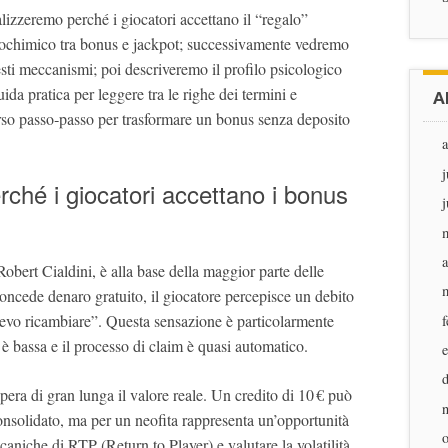
nalizzeremo perché i giocatori accettano il “regalo”
urochimico tra bonus e jackpot; successivamente vedremo
esti meccanismi; poi descriveremo il profilo psicologico
ida pratica per leggere tra le righe dei termini e
A
rso passo‑passo per trasformare un bonus senza deposito
j
perché i giocatori accettano i bonus
j
a
 Robert Cialdini, è alla base della maggior parte delle
ncede denaro gratuito, il giocatore percepisce un debito
devo ricambiare”. Questa sensazione è particolarmente
f
e è bassa e il processo di claim è quasi automatico.
pera di gran lunga il valore reale. Un credito di 10 € può
onsolidato, ma per un neofita rappresenta un’opportunità
caniche di RTP (Return to Player) e valutare la volatilità