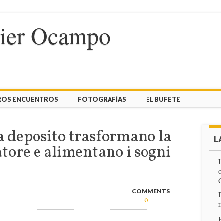
vier Ocampo
ROS ENCUENTROS
FOTOGRAFÍAS
EL BUFETE
 deposito trasformano la
L
atore e alimentano i sogni
U
o
COMMENTS
0
P