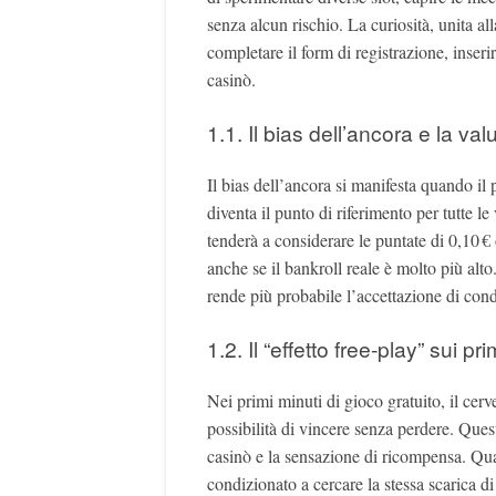
senza alcun rischio. La curiosità, unita a
completare il form di registrazione, inseri
casinò.
1.1. Il bias dell’ancora e la val
Il bias dell’ancora si manifesta quando il 
diventa il punto di riferimento per tutte le
tenderà a considerare le puntate di 0,10 €
anche se il bankroll reale è molto più alt
rende più probabile l’accettazione di co
1.2. Il “effetto free‑play” sui pr
Nei primi minuti di gioco gratuito, il cerve
possibilità di vincere senza perdere. Quest
casinò e la sensazione di ricompensa. Quand
condizionato a cercare la stessa scarica 