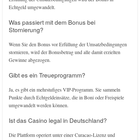
Echtgeld umgewandelt.
Was passiert mit dem Bonus bei
Stornierung?
Wenn Sie den Bonus vor Erfüllung der Umsatzbedingungen
stornieren, wird der Bonusbetrag und alle damit erzielten
Gewinne abgezogen.
Gibt es ein Treueprogramm?
Ja, es gibt ein mehrstufiges VIP-Programm. Sie sammeln
Punkte durch Echtgeldeinsätze, die in Boni oder Freispiele
umgewandelt werden können.
Ist das Casino legal in Deutschland?
Die Plattform operiert unter einer Curacao-Lizenz und