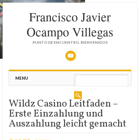
Francisco Javier
Ocampo Villegas
PUNTO DE ENCUENTRO. BIENVENIDOS
Main menu
Skip
MENU
to
content
Wildz Casino Leitfaden –
Erste Einzahlung und
Auszahlung leicht gemacht
26 abril, 2015
pocampov