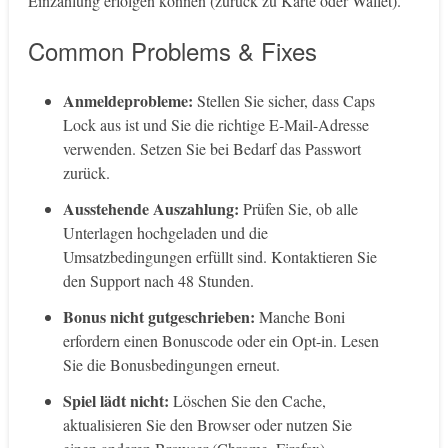
Einzahlung erfolgen können (zurück zu Karte oder Wallet).
Common Problems & Fixes
Anmeldeprobleme:
Stellen Sie sicher, dass Caps
Lock aus ist und Sie die richtige E-Mail-Adresse
verwenden. Setzen Sie bei Bedarf das Passwort
zurück.
Ausstehende Auszahlung:
Prüfen Sie, ob alle
Unterlagen hochgeladen und die
Umsatzbedingungen erfüllt sind. Kontaktieren Sie
den Support nach 48 Stunden.
Bonus nicht gutgeschrieben:
Manche Boni
erfordern einen Bonuscode oder ein Opt-in. Lesen
Sie die Bonusbedingungen erneut.
Spiel lädt nicht:
Löschen Sie den Cache,
aktualisieren Sie den Browser oder nutzen Sie