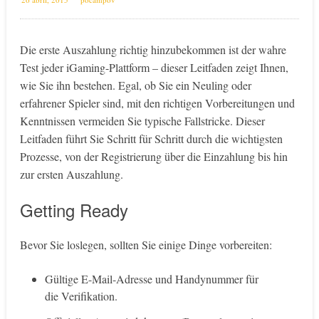
Die erste Auszahlung richtig hinzubekommen ist der wahre
Test jeder iGaming-Plattform – dieser Leitfaden zeigt Ihnen,
wie Sie ihn bestehen. Egal, ob Sie ein Neuling oder
erfahrener Spieler sind, mit den richtigen Vorbereitungen und
Kenntnissen vermeiden Sie typische Fallstricke. Dieser
Leitfaden führt Sie Schritt für Schritt durch die wichtigsten
Prozesse, von der Registrierung über die Einzahlung bis hin
zur ersten Auszahlung.
Getting Ready
Bevor Sie loslegen, sollten Sie einige Dinge vorbereiten:
Gültige E-Mail-Adresse und Handynummer für
die Verifikation.