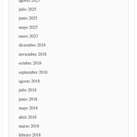
agosto 2025
julio 2025
junio 2025
mayo 2025
enero 2023
diciembre 2018
noviembre 2018
octubre 2018
septiembre 2018
agosto 2018
julio 2018
junio 2018
mayo 2018
abril 2018
marzo 2018
febrero 2018