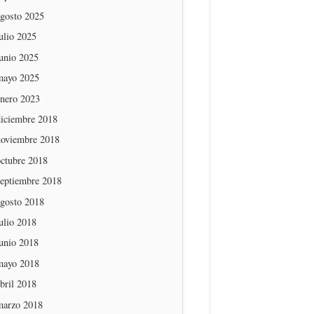
agosto 2025
ulio 2025
unio 2025
mayo 2025
enero 2023
diciembre 2018
noviembre 2018
octubre 2018
septiembre 2018
agosto 2018
ulio 2018
unio 2018
mayo 2018
bril 2018
marzo 2018