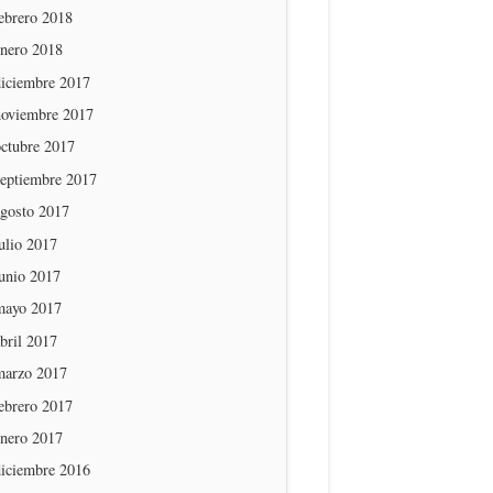
ebrero 2018
enero 2018
diciembre 2017
noviembre 2017
octubre 2017
septiembre 2017
agosto 2017
ulio 2017
unio 2017
mayo 2017
bril 2017
marzo 2017
ebrero 2017
enero 2017
diciembre 2016