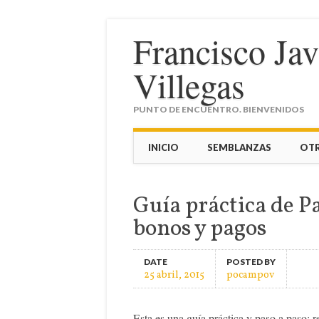
Francisco Ja
Villegas
PUNTO DE ENCUENTRO. BIENVENIDOS
Main menu
Skip to content
INICIO
SEMBLANZAS
OT
Guía práctica de Pa
bonos y pagos
DATE
POSTED BY
25 abril, 2015
pocampov
Esta es una guía práctica y paso a paso: r