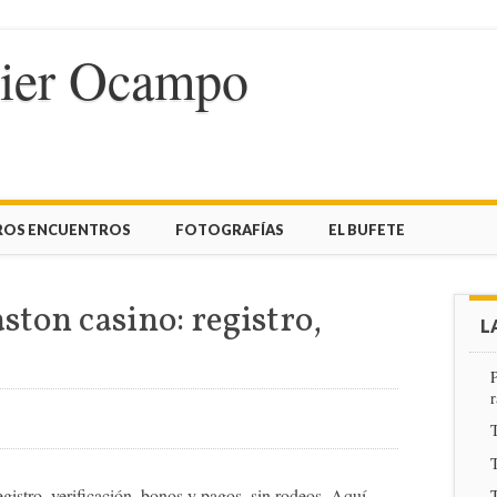
vier Ocampo
ROS ENCUENTROS
FOTOGRAFÍAS
EL BUFETE
ston casino: registro,
L
P
T
T
egistro, verificación, bonos y pagos, sin rodeos. Aquí
T