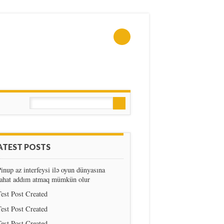
ATEST POSTS
inup az interfeysi ilə oyun dünyasına
rahat addım atmaq mümkün olur
est Post Created
est Post Created
est Post Created