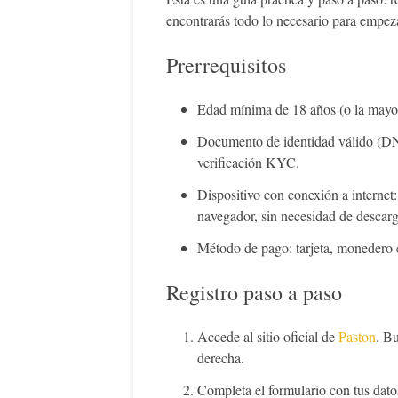
encontrarás todo lo necesario para empeza
Prerrequisitos
Edad mínima de 18 años (o la mayor
Documento de identidad válido (DNI
verificación KYC.
Dispositivo con conexión a interne
navegador, sin necesidad de descarga
Método de pago: tarjeta, monedero 
Registro paso a paso
Accede al sitio oficial de
Paston
. Bu
derecha.
Completa el formulario con tus dato