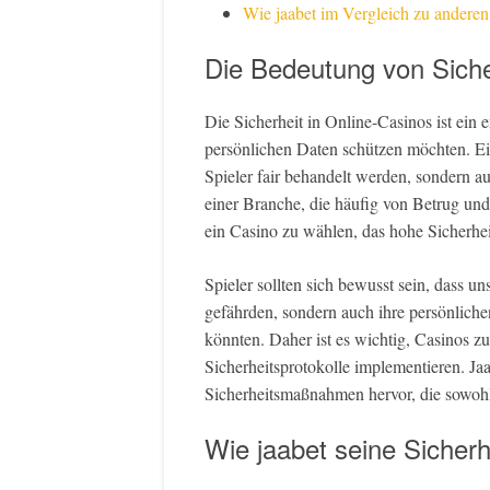
Wie jaabet im Vergleich zu anderen
Die Bedeutung von Siche
Die Sicherheit in Online-Casinos ist ein e
persönlichen Daten schützen möchten. Ein
Spieler fair behandelt werden, sondern au
einer Branche, die häufig von Betrug und S
ein Casino zu wählen, das hohe Sicherheit
Spieler sollten sich bewusst sein, dass un
gefährden, sondern auch ihre persönliche
könnten. Daher ist es wichtig, Casinos z
Sicherheitsprotokolle implementieren. Jaa
Sicherheitsmaßnahmen hervor, die sowohl
Wie jaabet seine Sicherh