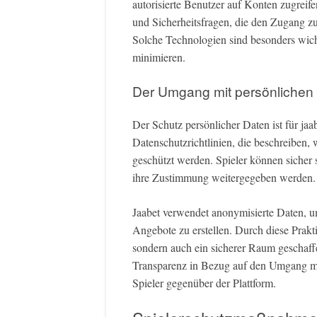
autorisierte Benutzer auf Konten zugrei
und Sicherheitsfragen, die den Zugang zu
Solche Technologien sind besonders wich
minimieren.
Der Umgang mit persönlichen 
Der Schutz persönlicher Daten ist für jaab
Datenschutzrichtlinien, die beschreiben,
geschützt werden. Spieler können sicher s
ihre Zustimmung weitergegeben werden.
Jaabet verwendet anonymisierte Daten, um
Angebote zu erstellen. Durch diese Prakti
sondern auch ein sicherer Raum geschaff
Transparenz in Bezug auf den Umgang mit
Spieler gegenüber der Plattform.