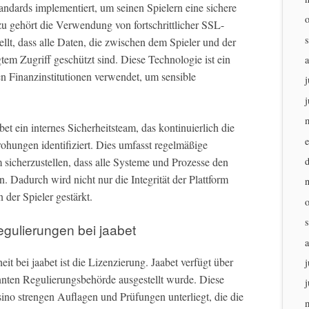
tandards implementiert, um seinen Spielern eine sichere
 gehört die Verwendung von fortschrittlicher SSL-
ellt, dass alle Daten, die zwischen dem Spieler und der
tem Zugriff geschützt sind. Diese Technologie ist ein
 Finanzinstitutionen verwendet, um sensible
j
j
et ein internes Sicherheitsteam, das kontinuierlich die
ohungen identifiziert. Dies umfasst regelmäßige
sicherzustellen, dass alle Systeme und Prozesse den
n. Dadurch wird nicht nur die Integrität der Plattform
 der Spieler gestärkt.
gulierungen bei jaabet
it bei jaabet ist die Lizenzierung. Jaabet verfügt über
j
annten Regulierungsbehörde ausgestellt wurde. Diese
j
sino strengen Auflagen und Prüfungen unterliegt, die die