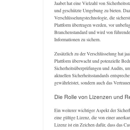
Jaabet hat eine Vielzahl von Sicherheitss
und geschützte Umgebung zu bieten. Dazu
Verschlüsselungstechnologie, die sicherst
Plattform übertragen werden, vor unbefug
Branchenstandard und wird von führenden
Informationen zu sichern.
Zusätzlich zu der Verschlüsselung hat jaab
Plattform überwacht und potenzielle Bedr
Sicherheitsüberprüfungen und Audits, um 
aktuellen Sicherheitsstandards entspreche
gewährleistet, sondern auch das Vertrauen
Die Rolle von Lizenzen und Re
Ein weiterer wichtiger Aspekt der Sicherhe
eine gültige Lizenz, die von einer anerk
Lizenz ist ein Zeichen dafür, dass das Ca