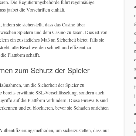
tieren. Die Regulierungsbehörde führt regelmäßige
a
ss jaabet die Vorschriften einhält.
, indem sie sicherstellt, dass das Casino über
f
zwischen Spielern und dem Casino zu lösen. Dies ist von
ern ein zusätzliches Maß an Sicherheit bietet, falls sie
strebt, alle Beschwerden schnell und effizient zu
die Plattform schafft.
en zum Schutz der Spieler
 Maßnahmen, um die Sicherheit der Spieler zu
j
ie bereits erwähnte SSL-Verschlüsselung, sondern auch
j
Zugriffe auf die Plattform verhindern. Diese Firewalls sind
u erkennen und zu blockieren, bevor sie Schaden anrichten
a
Authentifizierungsmethoden, um sicherzustellen, dass nur
f