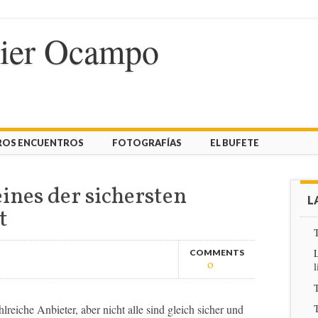
vier Ocampo
ROS ENCUENTROS
FOTOGRAFÍAS
EL BUFETE
ines der sichersten
L
t
T
L
COMMENTS
0
l
T
lreiche Anbieter, aber nicht alle sind gleich sicher und
T