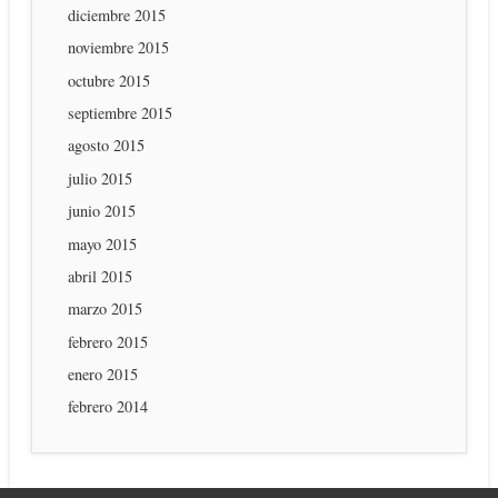
diciembre 2015
noviembre 2015
octubre 2015
septiembre 2015
agosto 2015
julio 2015
junio 2015
mayo 2015
abril 2015
marzo 2015
febrero 2015
enero 2015
febrero 2014