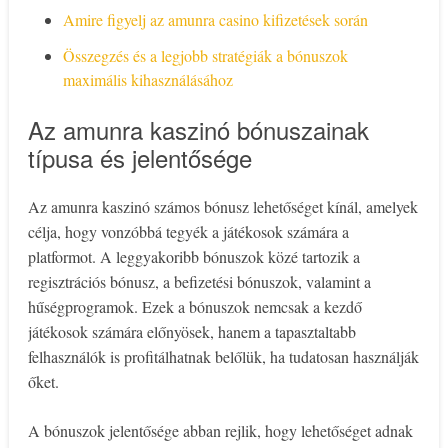
Amire figyelj az amunra casino kifizetések során
Összegzés és a legjobb stratégiák a bónuszok
maximális kihasználásához
Az amunra kaszinó bónuszainak
típusa és jelentősége
Az amunra kaszinó számos bónusz lehetőséget kínál, amelyek
célja, hogy vonzóbbá tegyék a játékosok számára a
platformot. A leggyakoribb bónuszok közé tartozik a
regisztrációs bónusz, a befizetési bónuszok, valamint a
hűségprogramok. Ezek a bónuszok nemcsak a kezdő
játékosok számára előnyösek, hanem a tapasztaltabb
felhasználók is profitálhatnak belőlük, ha tudatosan használják
őket.
A bónuszok jelentősége abban rejlik, hogy lehetőséget adnak