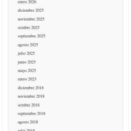
enero 2026
diciembre 2025
noviembre 2025
octubre 2025
septiembre 2025
agosto 2025
julio 2025
junio 2025
mayo 2025
enero 2023
diciembre 2018
noviembre 2018
octubre 2018
septiembre 2018
agosto 2018
julio 2018