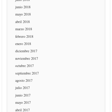
junio 2018
mayo 2018
abril 2018
marzo 2018
febrero 2018
enero 2018
diciembre 2017
noviembre 2017
octubre 2017
septiembre 2017
agosto 2017
julio 2017
junio 2017
mayo 2017
abril 2017