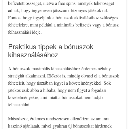
befizetett összeget, illetve a free spins, amelyek lehetőséget
adnak, hogy ingyenesen játsszunk bizonyos játékokkal.
Fontos, hogy figyeljünk a bónuszok aktiválásához szükséges
feltételekre, mint például a minimális befizetés vagy a bónusz
felhasználási ideje.
Praktikus tippek a bónuszok
kihasználásához
A bónuszok maximális kihasználásához érdemes néhány
stratégiát alkalmazni. Először is, mindig olvasd el a bónuszok
feltételeit, hogy tisztában legyél a követelményekkel. Sok
játékos esik abba a hibába, hogy nem figyel a fogadási
követelményekre, ami miatt a bónuszokat nem tudják
felhasználni.
Másodszor, érdemes rendszeresen ellenőrizni az amunra
kaszinó ajánlatait, mivel gyakran új bónuszokat hirdetnek