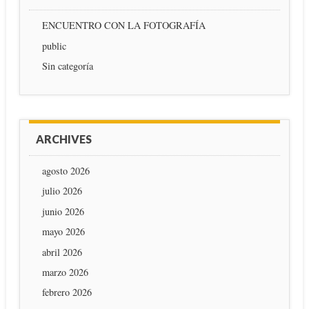
ENCUENTRO CON LA FOTOGRAFÍA
public
Sin categoría
ARCHIVES
agosto 2026
julio 2026
junio 2026
mayo 2026
abril 2026
marzo 2026
febrero 2026