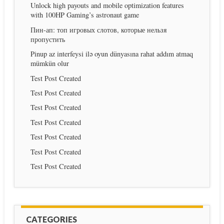
Unlock high payouts and mobile optimization features
with 100HP Gaming’s astronaut game
Пин-ап: топ игровых слотов, которые нельзя
пропустить
Pinup az interfeysi ilə oyun dünyasına rahat addım atmaq
mümkün olur
Test Post Created
Test Post Created
Test Post Created
Test Post Created
Test Post Created
Test Post Created
Test Post Created
CATEGORIES