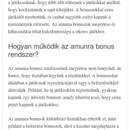
a játékosoknak, hogy több időt töltsenek a játékokkal anélkül,
hogy kockáztatnák a saját tőkéjüket. A bónuszokkal extra
játékidőt nyerhetünk, és ezáltal nagyobb esélyt kapunk a
nyeremények elérésére. Az amunra bónuszok megértése és
kihasználása tehát kulcsfontosságú a sikeres játékhoz.
Hogyan működik az amunra bonus
rendszer?
Az amunra bónusz rendszerének megértése nem bonyolult, de
fontos, hogy tisztában legyünk a részletekkel. A bónuszokat
általában a játékosok regisztrációjával vagy a befizetéseikkel
aktiválják. Például, ha új játékosként regisztrálunk, gyakran
kapunk egy üdvözlő bónuszt, amely lehetővé teszi, hogy extra
pénzt kapjunk a játékokhoz.
Az amunra bonusok különböző formákban érhetők el, mint
például a befizetési bónuszok, ahol a kaszinó megduplázza a