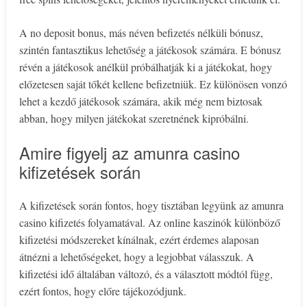
A no deposit bonus, más néven befizetés nélküli bónusz,
szintén fantasztikus lehetőség a játékosok számára. E bónusz
révén a játékosok anélkül próbálhatják ki a játékokat, hogy
előzetesen saját tőkét kellene befizetniük. Ez különösen vonzó
lehet a kezdő játékosok számára, akik még nem biztosak
abban, hogy milyen játékokat szeretnének kipróbálni.
Amire figyelj az amunra casino
kifizetések során
A kifizetések során fontos, hogy tisztában legyünk az amunra
casino kifizetés folyamatával. Az online kaszinók különböző
kifizetési módszereket kínálnak, ezért érdemes alaposan
átnézni a lehetőségeket, hogy a legjobbat válasszuk. A
kifizetési idő általában változó, és a választott módtól függ,
ezért fontos, hogy előre tájékozódjunk.