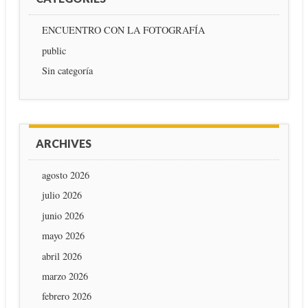
ENCUENTRO CON LA FOTOGRAFÍA
public
Sin categoría
ARCHIVES
agosto 2026
julio 2026
junio 2026
mayo 2026
abril 2026
marzo 2026
febrero 2026