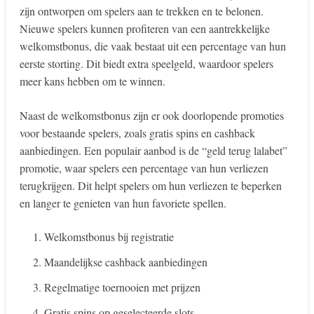
zijn ontworpen om spelers aan te trekken en te belonen.
Nieuwe spelers kunnen profiteren van een aantrekkelijke
welkomstbonus, die vaak bestaat uit een percentage van hun
eerste storting. Dit biedt extra speelgeld, waardoor spelers
meer kans hebben om te winnen.
Naast de welkomstbonus zijn er ook doorlopende promoties
voor bestaande spelers, zoals gratis spins en cashback
aanbiedingen. Een populair aanbod is de “geld terug lalabet”
promotie, waar spelers een percentage van hun verliezen
terugkrijgen. Dit helpt spelers om hun verliezen te beperken
en langer te genieten van hun favoriete spellen.
Welkomstbonus bij registratie
Maandelijkse cashback aanbiedingen
Regelmatige toernooien met prijzen
Gratis spins op geselecteerde slots