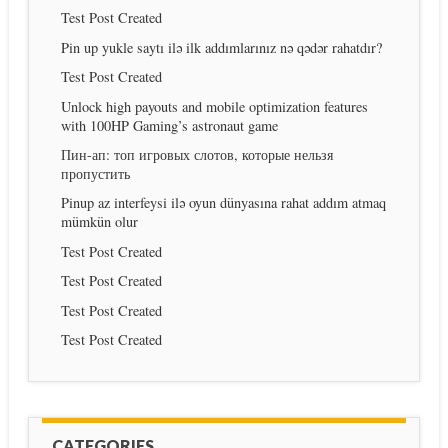
Test Post Created
Pin up yukle saytı ilə ilk addımlarınız nə qədər rahatdır?
Test Post Created
Unlock high payouts and mobile optimization features
with 100HP Gaming’s astronaut game
Пин-ап: топ игровых слотов, которые нельзя
пропустить
Pinup az interfeysi ilə oyun dünyasına rahat addım atmaq
mümkün olur
Test Post Created
Test Post Created
Test Post Created
Test Post Created
CATEGORIES