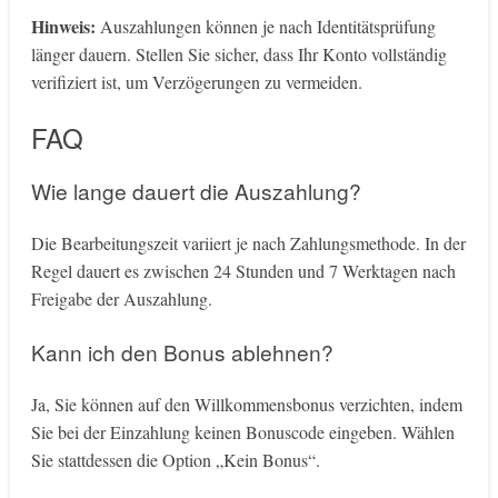
Hinweis:
Auszahlungen können je nach Identitätsprüfung
länger dauern. Stellen Sie sicher, dass Ihr Konto vollständig
verifiziert ist, um Verzögerungen zu vermeiden.
FAQ
Wie lange dauert die Auszahlung?
Die Bearbeitungszeit variiert je nach Zahlungsmethode. In der
Regel dauert es zwischen 24 Stunden und 7 Werktagen nach
Freigabe der Auszahlung.
Kann ich den Bonus ablehnen?
Ja, Sie können auf den Willkommensbonus verzichten, indem
Sie bei der Einzahlung keinen Bonuscode eingeben. Wählen
Sie stattdessen die Option „Kein Bonus“.