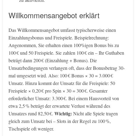
Willkommensangebot erklärt
Das Willkommensangebot umfasst typischerweise einen
Einzahlungsbonus und Freispiele. Beispielrechnung:
Angenommen, Sie erhalten einen 100%igen Bonus bis zu
100 € und 50 Freispiele. Sie zahlen 100 € ein – Ihr Guthaben
beträgt dann 200 € (Einzahlung + Bonus). Die
Umsatzbedingungen verlangen oft, dass der Bonusbetrag 30-
mal umgesetzt wird. Also: 100 € Bonus × 30 = 3.000 €
Umsatz. Hinzu kommt der Umsatz für die Freispiele: 50
Freispiele × 0,20 € pro Spin × 30 = 300 €. Gesamter
erforderlicher Umsatz: 3.300 €. Bei einem Hausvorteil von
etwa 2,5 % beträgt der erwartete Verlust während des
Wichtig:
Umsatzes rund 82,50 €.
Nicht alle Spiele tragen
gleich zum Umsatz bei – Slots in der Regel zu 100 %,
Tischspiele oft weniger.