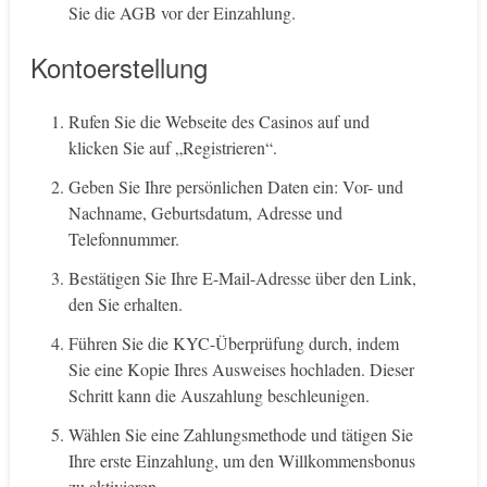
Sie die AGB vor der Einzahlung.
Kontoerstellung
Rufen Sie die Webseite des Casinos auf und
klicken Sie auf „Registrieren“.
Geben Sie Ihre persönlichen Daten ein: Vor- und
Nachname, Geburtsdatum, Adresse und
Telefonnummer.
Bestätigen Sie Ihre E-Mail-Adresse über den Link,
den Sie erhalten.
Führen Sie die KYC-Überprüfung durch, indem
Sie eine Kopie Ihres Ausweises hochladen. Dieser
Schritt kann die Auszahlung beschleunigen.
Wählen Sie eine Zahlungsmethode und tätigen Sie
Ihre erste Einzahlung, um den Willkommensbonus
zu aktivieren.