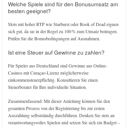
Welche Spiele sind für den Bonusumsatz am
besten geeignet?
Slots mit hoher RTP wie Starburst oder Book of Dead eignen
sich gut, da sie in der Regel zu 100 % zum Umsatz beitragen.
Prüfen Sie die Bonusbedingungen auf Ausnahmen.
Ist eine Steuer auf Gewinne zu zahlen?
Für Spieler aus Deutschland sind Gewinne aus Online-
Casinos mit Curaçao-Lizenz möglicherweise
einkommensteuerpflichtig. Konsultieren Sie einen
Steuerberater für Ihre individuelle Situation.
Zusammenfassend: Mit dieser Anleitung können Sie den
gesamten Prozess von der Registrierung bis zur ersten
Auszahlung selbstständig durchführen. Denken Sie stets an
verantwortungsvolles Spielen und setzen Sie sich ein Budget –