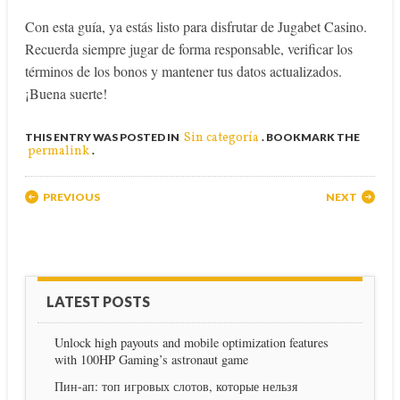
Con esta guía, ya estás listo para disfrutar de Jugabet Casino.
Recuerda siempre jugar de forma responsable, verificar los
términos de los bonos y mantener tus datos actualizados.
¡Buena suerte!
Sin categoría
THIS ENTRY WAS POSTED IN
. BOOKMARK THE
permalink
.
Post navigation
PREVIOUS
NEXT
LATEST POSTS
Unlock high payouts and mobile optimization features
with 100HP Gaming’s astronaut game
Пин-ап: топ игровых слотов, которые нельзя