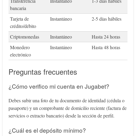
Transferencia
Instantáneo
1-3 días hábiles
bancaria
Tarjeta de
Instantáneo
2-5 días hábiles
crédito/débito
Criptomonedas
Instantáneo
Hasta 24 horas
Monedero
Instantáneo
Hasta 48 horas
electrónico
Preguntas frecuentes
¿Cómo verifico mi cuenta en Jugabet?
Debes subir una foto de tu documento de identidad (cédula o
pasaporte) y un comprobante de domicilio reciente (factura de
servicios o extracto bancario) desde la sección de perfil.
¿Cuál es el depósito mínimo?