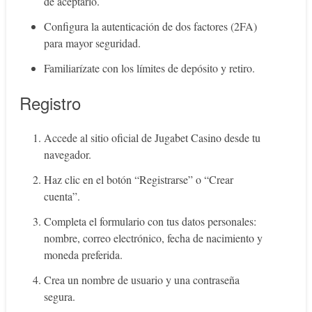
de aceptarlo.
Configura la autenticación de dos factores (2FA)
para mayor seguridad.
Familiarízate con los límites de depósito y retiro.
Registro
Accede al sitio oficial de Jugabet Casino desde tu
navegador.
Haz clic en el botón “Registrarse” o “Crear
cuenta”.
Completa el formulario con tus datos personales:
nombre, correo electrónico, fecha de nacimiento y
moneda preferida.
Crea un nombre de usuario y una contraseña
segura.