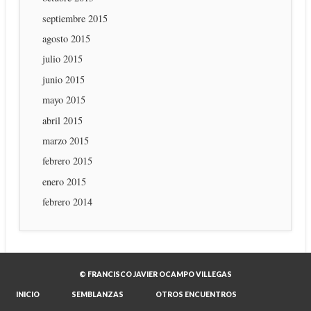
septiembre 2015
agosto 2015
julio 2015
junio 2015
mayo 2015
abril 2015
marzo 2015
febrero 2015
enero 2015
febrero 2014
© FRANCISCO JAVIER OCAMPO VILLEGAS
INICIO
SEMBLANZAS
OTROS ENCUENTROS