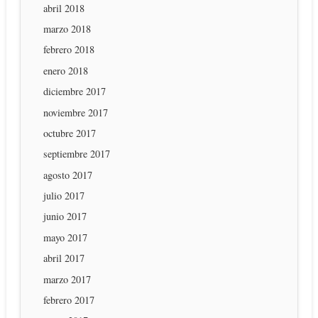
abril 2018
marzo 2018
febrero 2018
enero 2018
diciembre 2017
noviembre 2017
octubre 2017
septiembre 2017
agosto 2017
julio 2017
junio 2017
mayo 2017
abril 2017
marzo 2017
febrero 2017