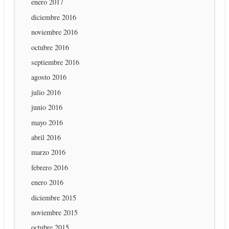
enero 2017
diciembre 2016
noviembre 2016
octubre 2016
septiembre 2016
agosto 2016
julio 2016
junio 2016
mayo 2016
abril 2016
marzo 2016
febrero 2016
enero 2016
diciembre 2015
noviembre 2015
octubre 2015