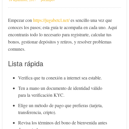
Empezar con
https://jugabetcl.net/
es sencillo una vez que
conoces los pasos; esta guía te acompaña en cada uno. Aquí
encontrarás todo lo necesario para registrarte, calcular tus
bonos, gestionar depósitos y retiros, y resolver problemas
comunes.
Lista rápida
Verifica que tu conexión a internet sea estable.
Ten a mano un documento de identidad válido
para la verificación KYC.
Elige un método de pago que prefieras (tarjeta,
transferencia, cripto).
Revisa los términos del bono de bienvenida antes